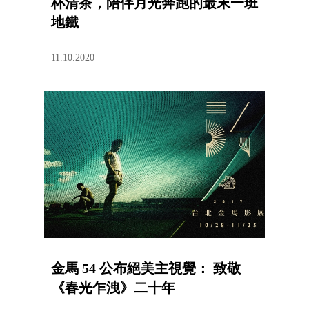
杯清茶，陪伴月光奔跑的最末一班
地鐵
11.10.2020
金馬 54 公布絕美主視覺： 致敬
《春光乍洩》二十年