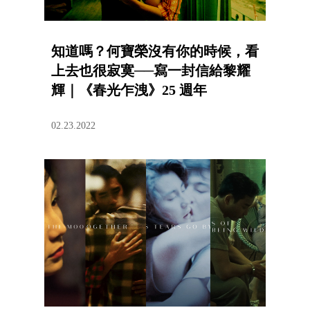
知道嗎？何寶榮沒有你的時候，看
上去也很寂寞──寫一封信給黎耀
輝｜《春光乍洩》25 週年
02.23.2022