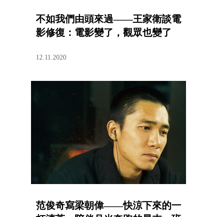
不如我們由頭來過——王家衛談電
影修復：電影變了，觀眾也變了
12.11.2020
范俊奇寫梁朝偉——快涼下來的一