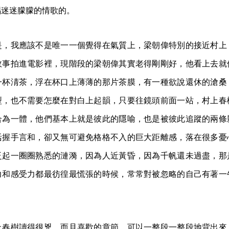
唱迷迷朦朦的情歌的。
是，我應該不是唯一一個覺得在氣質上，梁朝偉特別的接近村上
故事拍進電影裡，現階段的梁朝偉其實老得剛剛好，他看上去就
一杯淸茶，浮在杯口上薄薄的那片茶膜，有一種欲說還休的滄桑
型，也不需要怎麼在對白上起韻，只要往鏡頭前面一站，村上春
合為一體，他們基本上就是彼此的隱喻，也是被彼此追蹤的兩條
活握手言和，卻又無可避免格格不入的巨大距離感，落在很多憂
泛起一圈圈熟悉的漣漪，因為人近黃昏，因為千帆還未過盡，那
力和感受力都最彷徨最慌張的時候，常常對被忽略的自己有著一
上春樹讀得很兇，而且喜歡的章節，可以一整段一整段地背出來