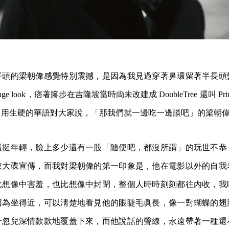
平頭的梁朝偉感覺特別震撼，是因為我見過穿著鼻環留著半長頭
ge look，痞著腳步在吉隆坡當時尙未改建成 DoubleTree 還叫 Princ
，用生硬的華語對大家說，「那我們就一邊吃一邊談吧」的梁朝
還挺年輕，臉上多少還有一股「隨便吧，都沒所謂」的玩世不恭
東大碟宣傳，而我對梁朝偉的第一印象是，他在電影以外的自我
比想像中害羞，也比想像中封閉，整個人時時刻刻都往內收，我
因為坐得近，可以淸楚地看見他的眼睫毛眞長，像一對蝴蝶的翅
一忽兒深情款款地覆蓋下來，而他說話的聲線，永遠帶著一種還