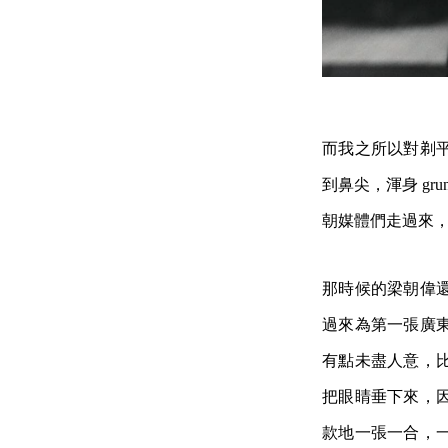
而我之所以對剃
到鼻尖，渾身 grun
朝媒體們走過來
那時候的梁朝偉
過來為第一張廣
有點未盡人意，
把眼睛垂下來，
款地一張一合，