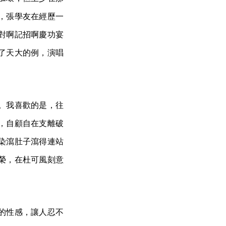
，張學友在經歷一
對啊記招啊慶功宴
了天大的例，演唱
。我喜歡的是，往
，自顧自在支離破
染瀉肚子瀉得連站
榮，在杜可風刻意
的性感，讓人忍不