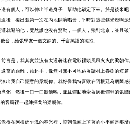
身邊有個人，可以伸出半邊身子，幫助他鎭定下來。於是後來吧
潮過後，復出並第一次在內地開演唱會，平時對這些鎂光燈啊派
能避就避的他，竟然誰也沒有驚動，一個人，飛到北京，並且破
進後台，給張學友一個文靜的、千言萬語的擁抱。
。前言是，我其實並沒有太過著迷在電影裡頭風風火火的梁朝偉
著適當的距離，袖起手，像無可無不可地跳著讀村上春樹的短篇
拼湊出我自己愜意的梁朝偉。就好像我特喜歡在阿根廷為病菌感
榮煮粥，然後一口一口餵他喝，並且體貼地牽著病後體弱的張國
光的客廳裡一起練探戈的梁朝偉。
還覺得在阿根廷乍洩的春光裡，梁朝偉頭上頂著的小平頭是那麼