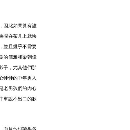
，因此如果眞有誰
像擱在茶几上就快
，並且幾乎不需要
樹的儒雅和梁朝偉
影子，尤其他們那
心忡忡的中年男人
是老男孩們的內心
牛車說不出口的歉
，而且他也讀很多