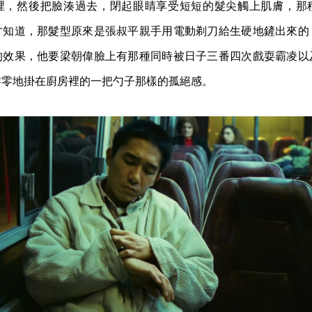
裡，然後把臉湊過去，閉起眼睛享受短短的髮尖觸上肌膚，那
才知道，那髮型原來是張叔平親手用電動剃刀給生硬地鏟出來的
的效果，他要梁朝偉臉上有那種同時被日子三番四次戲耍霸凌以
零零地掛在廚房裡的一把勺子那樣的孤絕感。