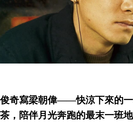
俊奇寫梁朝偉——快涼下來的一
茶，陪伴月光奔跑的最末一班地