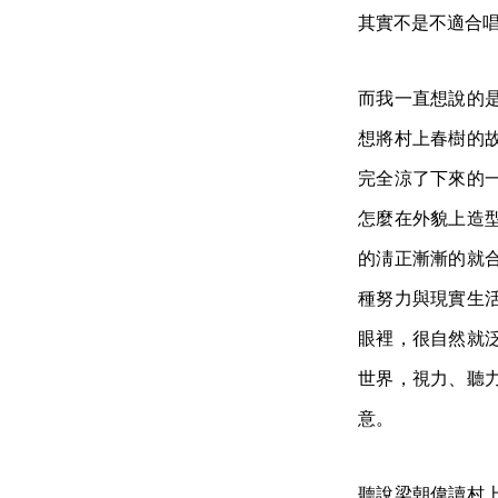
其實不是不適合
而我一直想說的
想將村上春樹的
完全涼了下來的
怎麼在外貌上造
的淸正漸漸的就
種努力與現實生
眼裡，很自然就
世界，視力、聽
意。
聽說梁朝偉讀村