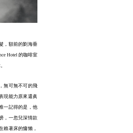
髮，額前的劉海垂
e Hotel 的咖啡室
偉。
，無可無不可的飛
表現能力原來還眞
唯一記得的是，他
膀，一忽兒深情款
在賴著床的慵懶，