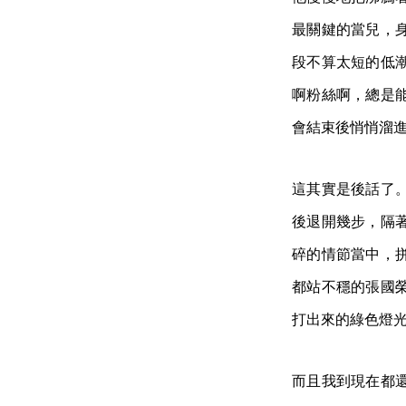
最關鍵的當兒，
段不算太短的低
啊粉絲啊，總是
會結束後悄悄溜
這其實是後話了
後退開幾步，隔
碎的情節當中，
都站不穩的張國
打出來的綠色燈
而且我到現在都