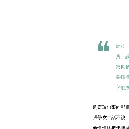
編按
員、
彿也
書摘標
字依
劉嘉玲出事的那
張學友二話不說
他慢慢地把沸騰