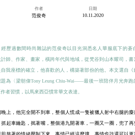
作者
日期
10.11.2020
范俊奇
：經歷過數間時尚雜誌的范俊奇以目光洞悉名人華服底下的蒼
設計師、作家、畫家，橫跨年代與地域，從梵谷到山本耀司，書
是自我座標的確立，他喜歡的人，構築著部份的他。本文選自《
題為〈梁朝偉Tony Leung Chiu-Wai——最後一班陪伴月光
原作者習慣，以馬來西亞慣常華文表達。
個晚上，他完全開不到車，整個人慌成一隻被獵人射中右腿的麋
，抓起車鑰匙，抿著嘴，整個港九開著車，一圈又一圈，兜了再
著煎熬著的情緒壓制下來，事情已經這麼壞，事情也許還可以更