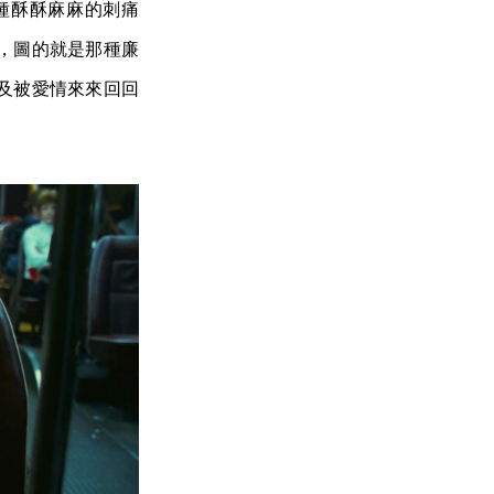
種酥酥麻麻的刺痛
，圖的就是那種廉
及被愛情來來回回