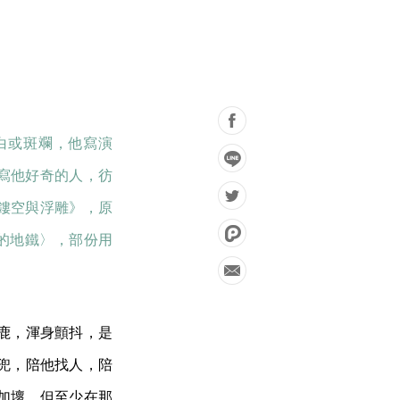
白或斑斕，他寫演
寫他好奇的人，彷
鏤空與浮雕》，原
奔跑的地鐵〉，部份用
鹿，渾身顫抖，是
兜，陪他找人，陪
加壞，但至少在那