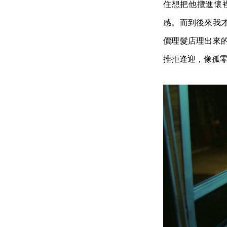
住想把他攬進懷
感。而到後來我
價理髮店理出來
推拒逢迎，像孤