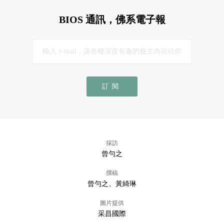
BIOS 通訊，佛系電子報
訂閱
採訪
曾勻之
撰稿
曾勻之、黃綺琳
圖片提供
采昌國際