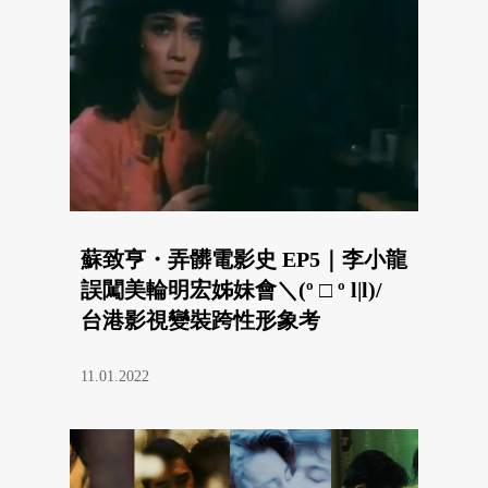
蘇致亨・弄髒電影史 EP5｜李小龍
誤闖美輪明宏姊妹會＼(º □ º l|l)/
台港影視變裝跨性形象考
11.01.2022