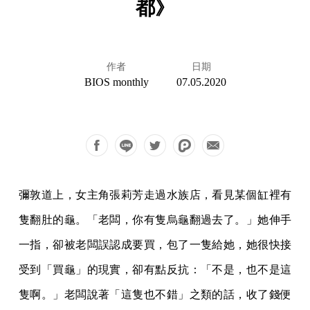
都》
作者
日期
BIOS monthly
07.05.2020
彌敦道上，女主角張莉芳走過水族店，看見某個缸裡有
隻翻肚的龜。「老闆，你有隻烏龜翻過去了。」她伸手
一指，卻被老闆誤認成要買，包了一隻給她，她很快接
受到「買龜」的現實，卻有點反抗：「不是，也不是這
隻啊。」老闆說著「這隻也不錯」之類的話，收了錢便