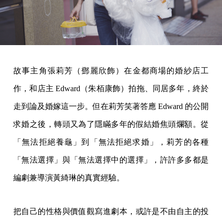
故事主角張莉芳（鄧麗欣飾）在金都商場的婚紗店工
作，和店主 Edward（朱栢康飾）拍拖、同居多年，終於
走到論及婚嫁這一步。但在莉芳笑著答應 Edward 的公開
求婚之後，轉頭又為了隱瞞多年的假結婚焦頭爛額。從
「無法拒絕養龜」到「無法拒絕求婚」，莉芳的各種
「無法選擇」與「無法選擇中的選擇」，許許多多都是
編劇兼導演黃綺琳的真實經驗。
把自己的性格與價值觀寫進劇本，或許是不由自主的投