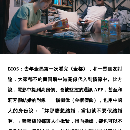
BIOS：去年金馬第一次看完《金都》，和一眾朋友討
論，大家都不約而同將中港關係代入到情節中。比方
說，電影中提到高房價、會被監控的通訊 APP，甚至和
莉芳假結婚的對象——楊樹偉（金楷傑飾），也用中國
人的身份說：「妳那麼想結婚，當初就不要假結婚
啊。」種種橋段都讓人心揪緊，指向婚姻，卻也可以不