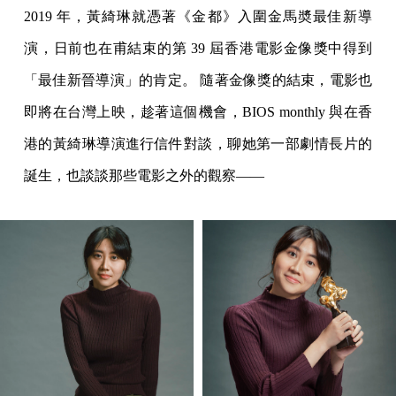
2019 年，黃綺琳就憑著《金都》入圍金馬奬最佳新導
演，日前也在甫結束的第 39 屆香港電影金像獎中得到
「最佳新晉導演」的肯定。 隨著金像獎的結束，電影也
即將在台灣上映，趁著這個機會，BIOS monthly 與在香
港的黃綺琳導演進行信件對談，聊她第一部劇情長片的
誕生，也談談那些電影之外的觀察——