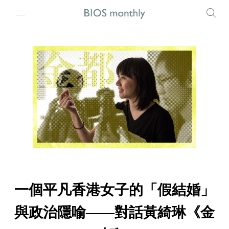
一個平凡香港女子的「假結婚」
與政治隱喻——對話黃綺琳《金