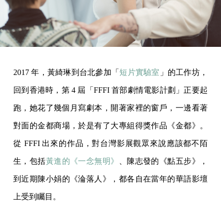
2017 年，黃綺琳到台北參加「
短片實驗室
」的工作坊，
回到香港時，第 4 屆「FFFI 首部劇情電影計劃」正要起
跑，她花了幾個月寫劇本，開著家裡的窗戶，一邊看著
對面的金都商場，於是有了大專組得獎作品《金都》。
從 FFFI 出來的作品，對台灣影展觀眾來說應該都不陌
生，包括
黃進的《一念無明》
、陳志發的《點五步》，
到近期陳小娟的《淪落人》，都各自在當年的華語影壇
上受到矚目。