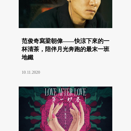
范俊奇寫梁朝偉——快涼下來的一
杯清茶，陪伴月光奔跑的最末一班
地鐵
10.11.2020