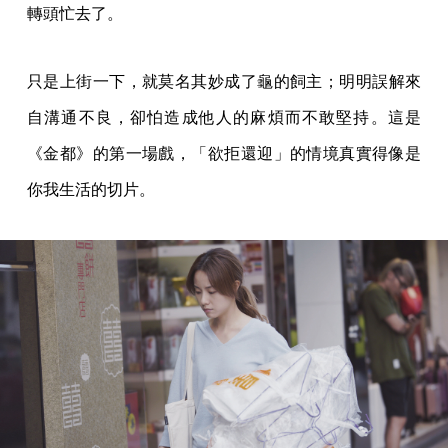
轉頭忙去了。
只是上街一下，就莫名其妙成了龜的飼主；明明誤解來
自溝通不良，卻怕造成他人的麻煩而不敢堅持。這是
《金都》的第一場戲，「欲拒還迎」的情境真實得像是
你我生活的切片。