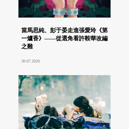
當馬思純、彭于晏走進張愛玲《第
一爐香》——從選角看許鞍華改編
之難
30.07.2020