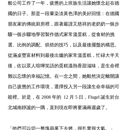
般公司工作了一年，疲憊的上班族
生活讓她懷念起在德
國的日子。那是一段暈染淡黃色澤的美好回憶：在德國
朋友家的傳統廚
房裡，跟著嚴謹又慈祥的老奶奶一個步
驟一個步驟地學習製作德式家常溫蛋糕，從食材的挑
選、比例的調配、烘焙的技巧，以及最後擺盤的構思。
從滿桌豐富材料到最後出爐的家常溫
蛋糕，忙碌大半天
後，佐以眾人喧嘩笑語的蛋糕溫熱香甜滋味，是生命裡
難以忘懷的幸福記
憶。在一念之間，她毅然決定離開讓
自己疲憊的工作環境，選擇投入另一段讓生命幸福的可
能裡。於是，在 2008 年的 12 月 5 日，Flugel 誕生於台
北城南靜謐的一隅，直
到現在即將要滿兩週歲了。
「他們可以切一整塊蘋果下去烤，很扎實很大氣。」