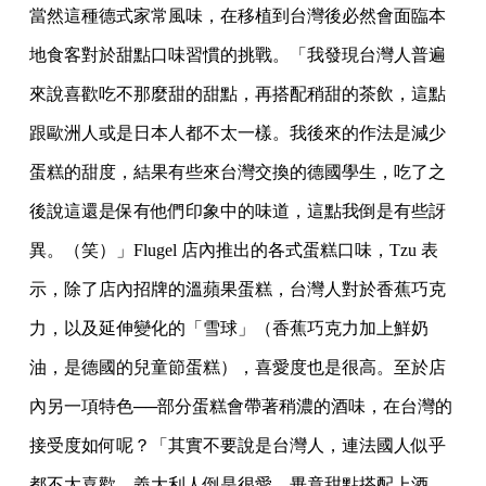
當然這種德式家常風味，在移植到台灣後必然會面臨本
地食客對於甜點口味習慣的挑戰。「
我發現台灣人普遍
來說喜歡吃不那麼甜的甜點，再搭配稍甜的茶飲，這點
跟歐洲人或是日本
人都不太一樣。我後來的作法是減少
蛋糕的甜度，結果有些來台灣交換的德國學生，吃了之
後說這還是保有他們印象中的味道，這點我倒是有些訝
異。（笑）」Flugel 店內推
出的各式蛋糕口味，Tzu 表
示，除了店內招牌的溫蘋果蛋糕，台灣人對於香蕉巧克
力，以
及延伸變化的「雪球」（香蕉巧克力加上鮮奶
油，是德國的兒童節蛋糕），喜愛度也是很高
。至於店
內另一項特色──部分蛋糕會帶著稍濃的酒味，在台灣的
接受度如何呢？「其實不
要說是台灣人，連法國人似乎
都不太喜歡。義大利人倒是很愛，畢竟甜點搭配上酒，