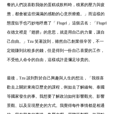
餐的人們說喜歡我做的蛋糕或飲料時，積累的壓力與疲
憊，都會被這些滿滿
的感動的心意所療癒。」而這樣的
態度似乎也巧妙地呼應了「 Flugel 」這個店名：
「Flugel
在德文裡是『翅膀』的意思，就是用自己的力量，讓自
己自由。」Tzu
笑著說到，雖然自己創業很辛苦，不一
定能賺到比較多的錢，但是得到一份自己喜愛的工作
，
不受他人命令的自由，這樣或許是彌足珍貴的。
最後，Tzu 談到對於自己興趣與人生的想法，「我很喜
歡去上關於東南亞歷史的課程，例
如去了解緬甸、泰國
等國家發生的事。我想要了解政治如何影響觀光、影響
景觀、以及呈現
歷史的方式。我覺得每件事情都是相通