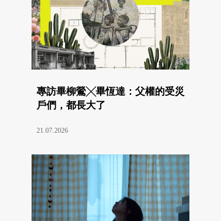
專訪畢柳鶯╳畢恆達：父權的受災
戶們，都長大了
21.07.2026