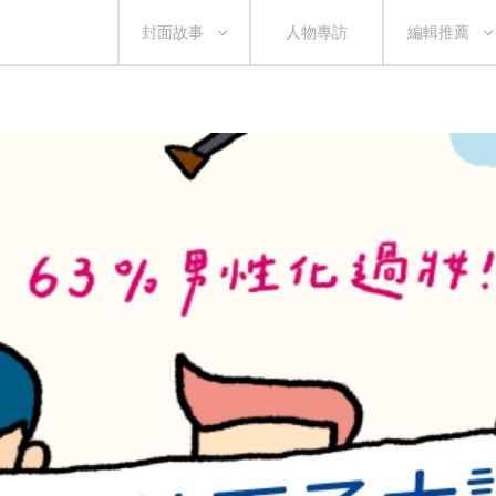
封面故事
人物專訪
編輯推薦