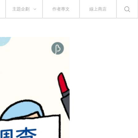
主題企劃
作者專文
線上商店