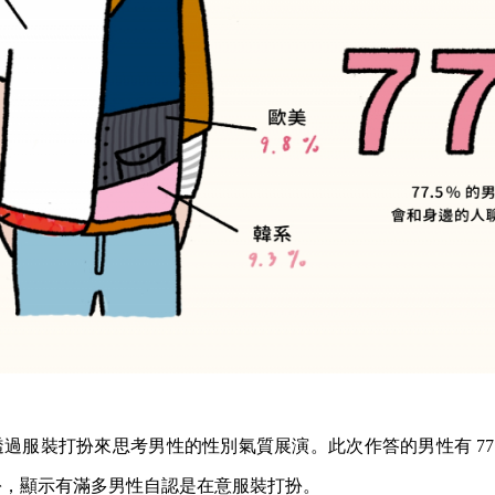
過服裝打扮來思考男性的性別氣質展演。此次作答的男性有 77.
扮，顯示有滿多男性自認是在意服裝打扮。