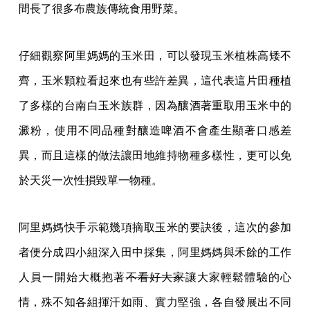
間長了很多布農族傳統食用野菜。
仔細觀察阿里媽媽的玉米田，可以發現玉米植株高矮不
齊，玉米顆粒看起來也有些許差異，這代表這片田種植
了多樣的台南白玉米族群，因為釀酒著重取用玉米中的
澱粉，使用不同品種對釀造啤酒不會產生顯著口感差
異，而且這樣的做法讓田地維持物種多樣性，更可以免
於天災一次性損毀單一物種。
阿里媽媽快手示範幾項摘取玉米的要訣後，這次的參加
者便分成四小組深入田中採集，阿里媽媽與禾餘的工作
人員一開始大概抱著
不看好大家
讓大家輕鬆體驗的心
情，殊不知各組揮汗如雨、實力堅強，各自發展出不同