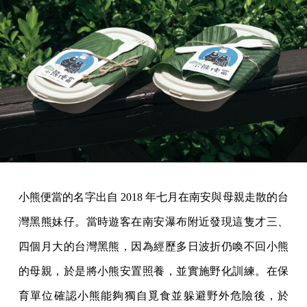
小熊便當的名字出自 2018 年七月在南安與母親走散的台
灣黑熊妹仔。當時遊客在南安瀑布附近發現這隻才三、
四個月大的台灣黑熊，因為經歷多日波折仍喚不回小熊
的母親，於是將小熊安置照養，並實施野化訓練。在保
育單位確認小熊能夠獨自覓食並躲避野外危險後，於