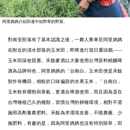
阿里媽媽介紹田邊乍似野草的野菜。
對南安部落有了基本認識之後，一夥人乘車至阿里媽媽
在附近的清水部落的玉米田，即將進行當日重頭戲——
玉米田採收競賽。禾餘麥酒以大量使用台灣原料精釀啤
酒為品牌特色，阿里媽媽的「台南白」玉米田便是禾餘
契作有機田，相較於口味偏甜的水果玉米，「台南白」
玉米較有嚼勁與香氣，更適合啤酒使用，而且因為是在
台灣種植已久的種類，習慣台灣的耕種環境，相對不需
施用高劑量農肥料。禾餘為求環境友善，不噴農藥、少
施肥料，有趣的是，因為阿里媽媽也沒有特別除草，田