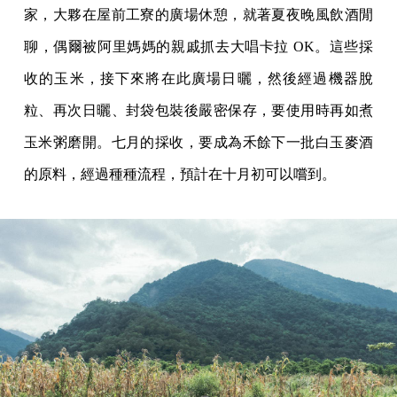
家，大夥在屋前工寮的廣場休憩，就著夏夜晚風飲酒閒
聊，偶爾被阿里媽媽的親戚抓去大唱卡拉 OK。這些採
收的玉米，接下來將在此廣場日曬，然後經過機器脫
粒、再次日曬、封袋包裝後嚴密保存，要使用時再如煮
玉米粥磨開。七月的採收，要成為禾餘下一批白玉麥酒
的原料，經過種種流程，預計在十月初可以嚐到。