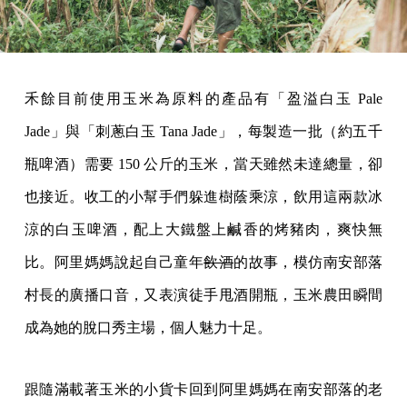
禾餘目前使用玉米為原料的產品有「盈溢白玉 Pale
Jade」與「刺蔥白玉 Tana Jade」，每製造一批（約五千
瓶啤酒）需要 150 公斤的玉米，當天雖然未達總量，卻
也接近。收工的小幫手們躲進樹蔭乘涼，飲用這兩款冰
涼的白玉啤酒，配上大鐵盤上鹹香的烤豬肉，爽快無
比。阿里媽媽說起自己童年
飲酒
的故事，模仿南安部落
村長的廣播口音，又表演徒手甩酒開瓶，玉米農田瞬間
成為她的脫口秀主場，個人魅力十足。
跟隨滿載著玉米的小貨卡回到阿里媽媽在南安部落的老