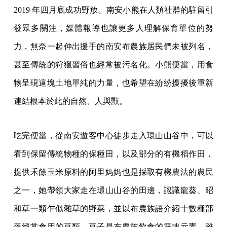
2019 年四月底成功野放。南安小熊在人類社群的駐留引
發眾多關注，媒體報導也讓更多人理解保育單位的努
力，無奈一起伸出援手的南安布農族居民們未被列名，
甚至傳統的狩獵習俗也經常被污名化。小熊便當，用食
物呈現這塊土地單純的力量，也希望在紛紛擾擾後重新
連結根本於此的自然、人與獸。
吃完便當，從南安遊客中心徒步走入環山山谷中，可以
看到保留傳統物種的保種田，以及部分的有機稻作田，
提供禾餘玉米原料的阿里媽媽也是採取有機農法的農民
之一，她帶領大家走在環山山谷的田邊，認識龍葵、昭
和草一類乍似雜草的野菜，並以布農族語介紹十數種部
落經常食用的豆類。豆子是布農族飲食的靈魂元素，雖