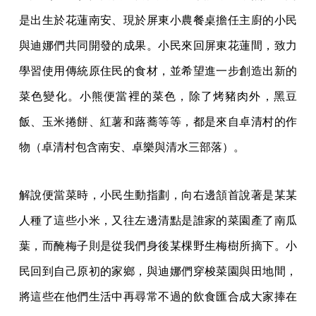
是出生於花蓮南安、現於屏東小農餐桌擔任主廚的小民
與迪娜們共同開發的成果。小民來回屏東花蓮間，致力
學習使用傳統原住民的食材，並希望進一步創造出新的
菜色變化。小熊便當裡的菜色，除了烤豬肉外，黑豆
飯、玉米捲餅、紅薯和蕗蕎等等，都是來自卓清村的作
物（卓清村包含南安、卓樂與清水三部落）。
解說便當菜時，小民生動指劃，向右邊頷首說著是某某
人種了這些小米，又往左邊清點是誰家的菜園產了南瓜
葉，而醃梅子則是從我們身後某棵野生梅樹所摘下。小
民回到自己原初的家鄉，與迪娜們穿梭菜園與田地間，
將這些在他們生活中再尋常不過的飲食匯合成大家捧在