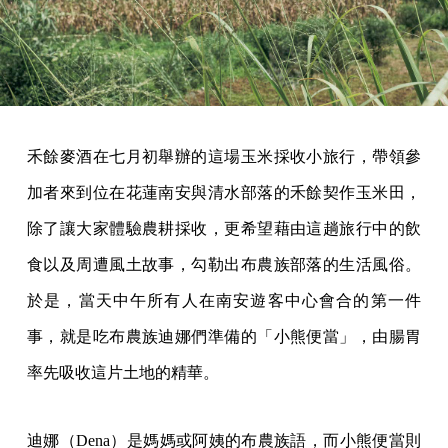
禾餘麥酒在七月初舉辦的這場玉米採收小旅行，帶領參
加者來到位在花蓮南安與清水部落的禾餘契作玉米田，
除了讓大家體驗農耕採收，更希望藉由這趟旅行中的飲
食以及周遭風土故事，勾勒出布農族部落的生活風俗。
於是，當天中午所有人在南安遊客中心會合的第一件
事，就是吃布農族迪娜們準備的「小熊便當」，由腸胃
率先吸收這片土地的精華。
迪娜（Dena）是媽媽或阿姨的布農族語，而小熊便當則