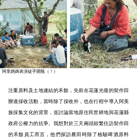
阿里媽媽表演徒手開瓶（！）
注重原料及土地連結的禾餘，先前在花蓮光復的契作田
辦過採收活動，當時除了採收外，也在行程中導入阿美
族採集文化的背景，並討論當地原住民世耕地與花蓮縣
政府公權力的抗爭。我想對於三天兩頭頻繁往訪契作田
的禾餘員工而言，他們探訪農田時除了檢驗啤酒原料