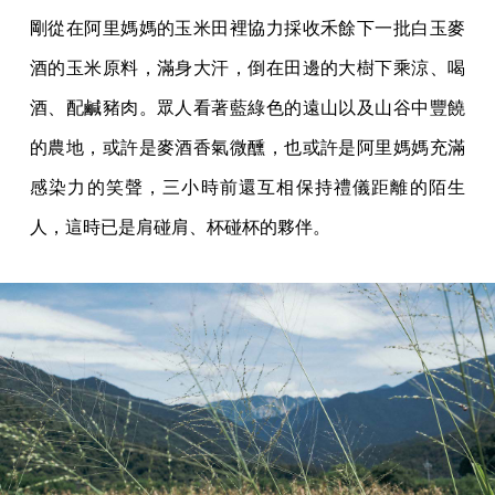
剛從在阿里媽媽的玉米田裡協力採收禾餘下一批白玉麥
酒的玉米原料，滿身大汗，倒在田邊的大樹下乘涼、喝
酒、配鹹豬肉。眾人看著藍綠色的遠山以及山谷中豐饒
的農地，或許是麥酒香氣微醺，也或許是阿里媽媽充滿
感染力的笑聲，三小時前還互相保持禮儀距離的陌生
人，這時已是肩碰肩、杯碰杯的夥伴。