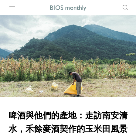
啤酒與他們的產地：走訪南安清
水，禾餘麥酒契作的玉米田風景