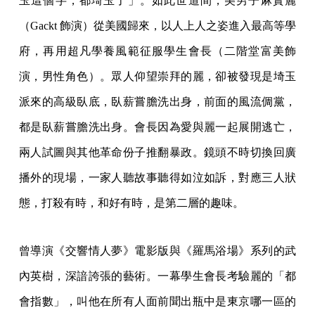
玉這個字，都埼玉了」。如此世道間，美男子麻實麗
（Gackt 飾演）從美國歸來，以人上人之姿進入最高等學
府，再用超凡學養風範征服學生會長（二階堂富美飾
演，男性角色）。眾人仰望崇拜的麗，卻被發現是埼玉
派來的高級臥底，臥薪嘗膽洗出身，前面的風流倜黨，
都是臥薪嘗膽洗出身。會長因為愛與麗一起展開逃亡，
兩人試圖與其他革命份子推翻暴政。鏡頭不時切換回廣
播外的現場，一家人聽故事聽得如泣如訴，對應三人狀
態，打殺有時，和好有時，是第二層的趣味。
曾導演《交響情人夢》電影版與《羅馬浴場》系列的武
內英樹，深諳誇張的藝術。一幕學生會長考驗麗的「都
會指數」，叫他在所有人面前聞出瓶中是東京哪一區的