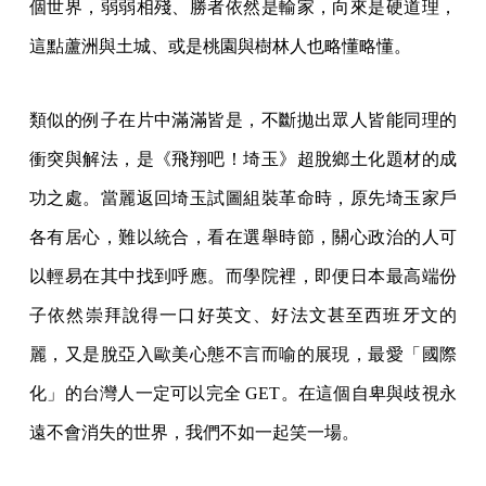
個世界，弱弱相殘、勝者依然是輸家，向來是硬道理，
這點蘆洲與土城、或是桃園與樹林人也略懂略懂。
類似的例子在片中滿滿皆是，不斷拋出眾人皆能同理的
衝突與解法，是《飛翔吧！埼玉》超脫鄉土化題材的成
功之處。當麗返回埼玉試圖組裝革命時，原先埼玉家戶
各有居心，難以統合，看在選舉時節，關心政治的人可
以輕易在其中找到呼應。而學院裡，即便日本最高端份
子依然崇拜說得一口好英文、好法文甚至西班牙文的
麗，又是脫亞入歐美心態不言而喻的展現，最愛「國際
化」的台灣人一定可以完全 GET。在這個自卑與歧視永
遠不會消失的世界，我們不如一起笑一場。