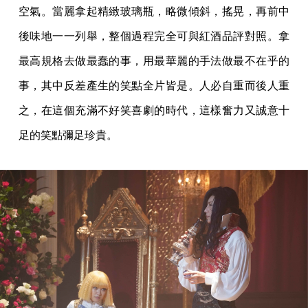
空氣。當麗拿起精緻玻璃瓶，略微傾斜，搖晃，再前中
後味地一一列舉，整個過程完全可與紅酒品評對照。拿
最高規格去做最蠢的事，用最華麗的手法做最不在乎的
事，其中反差產生的笑點全片皆是。人必自重而後人重
之，在這個充滿不好笑喜劇的時代，這樣奮力又誠意十
足的笑點彌足珍貴。