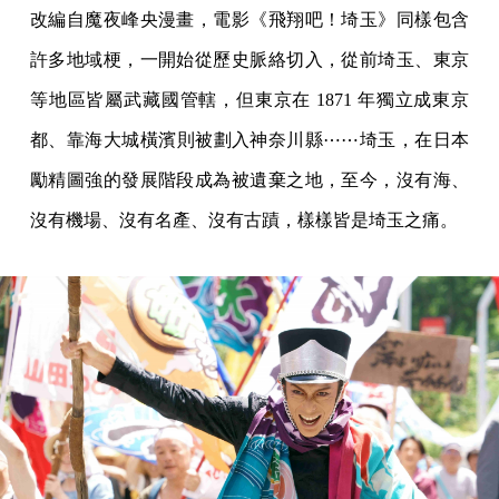
改編自魔夜峰央漫畫，電影《飛翔吧！埼玉》同樣包含
許多地域梗，一開始從歷史脈絡切入，從前埼玉、東京
等地區皆屬武藏國管轄，但東京在 1871 年獨立成東京
都、靠海大城橫濱則被劃入神奈川縣⋯⋯埼玉，在日本
勵精圖強的發展階段成為被遺棄之地，至今，沒有海、
沒有機場、沒有名產、沒有古蹟，樣樣皆是埼玉之痛。