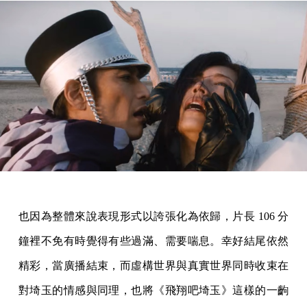
也因為整體來說表現形式以誇張化為依歸，片長 106 分
鐘裡不免有時覺得有些過滿、需要喘息。幸好結尾依然
精彩，當廣播結束，而虛構世界與真實世界同時收束在
對埼玉的情感與同理，也將《飛翔吧埼玉》這樣的一齣