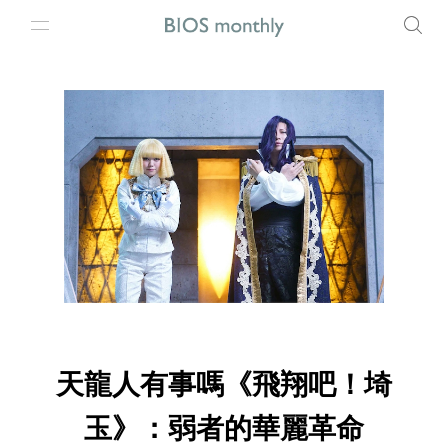
天龍人有事嗎《飛翔吧！埼
玉》：弱者的華麗革命