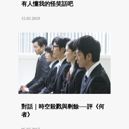
有人懂我的怪笑話吧
15.03.2019
對話｜時空殺戮與剩餘──評《何
者》