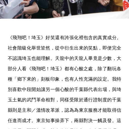
《飛翔吧！埼玉》好笑還有誇張化裡包含的真實成分。
社會階級化舉世皆然，從中衍生出來的笑點，即便完全
不認識埼玉也能理解。天龍中的天龍人畢竟是少數，大
部分人看《飛翔吧！埼玉》都有心酸之處，除了翻玩各
種「鄉下來的」刻板印象，也有人性充滿的設定。我特
別喜歡中段開始讓另一個心酸的千葉縣代表出場，與埼
玉土氣的武鬥革命相對，同樣受限於通行證制度的千葉
縣則是主和／溫情改革派，認為為東京服務才能取得信
任進而成才。東京知事操弄下，兩縣對決一觸及發。這