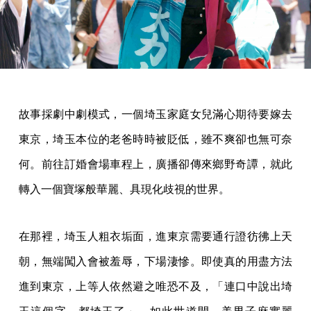
故事採劇中劇模式，一個埼玉家庭女兒滿心期待要嫁去
東京，埼玉本位的老爸時時被貶低，雖不爽卻也無可奈
何。前往訂婚會場車程上，廣播卻傳來鄉野奇譚，就此
轉入一個寶塚般華麗、具現化歧視的世界。
在那裡，埼玉人粗衣垢面，進東京需要通行證彷彿上天
朝，無端闖入會被羞辱，下場淒慘。即使真的用盡方法
進到東京，上等人依然避之唯恐不及，「連口中說出埼