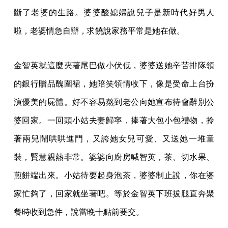
斷了老婆的生路。婆婆酸媳婦說兒子是新時代好男人
啦，老婆情急自辯，求饒說家務平常是她在做。
金智英就這麼夾著尾巴做小伏低，婆婆送她辛苦排隊領
的銀行贈品醜圍裙，她陪笑領情收下，像是受命上台扮
演優美的屍體。好不容易熬到老公向她宣布待會辭別公
婆回家。一回頭小姑夫妻歸寧，捧著大包小包禮物，拎
著兩兒鬧哄哄進門，又誇她女兒可愛、又送她一堆童
裝，賢慧親熱非常。婆婆向廚房喊智英，茶、切水果、
煎餅端出來。小姑待要起身泡茶，婆婆制止說，你在婆
家忙夠了，回家就坐著吧。等於金智英下班拔腿直奔聚
餐時收到急件，說當晚十點前要交。