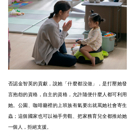
否認金智英的貢獻，說她「什麼都沒做」，是打壓她發
言抱怨的資格，自主的資格，允許隨便什麼人都可利用
她。公園、咖啡廳裡的上班族有氣要出就罵她社會寄生
蟲；這個國家也可以袖手旁觀、把家務育兒全都推給她
一個人，拒絕支援。