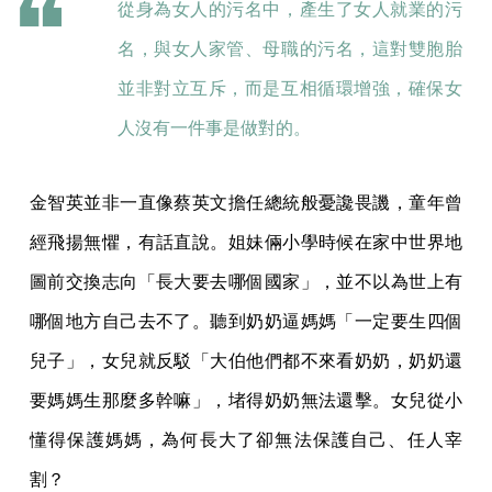
從身為女人的污名中，產生了女人就業的污
名，與女人家管、母職的污名，這對雙胞胎
並非對立互斥，而是互相循環增強，確保女
人沒有一件事是做對的。
金智英並非一直像蔡英文擔任總統般憂讒畏譏，童年曾
經飛揚無懼，有話直說。姐妹倆小學時候在家中世界地
圖前交換志向「長大要去哪個國家」，並不以為世上有
哪個地方自己去不了。聽到奶奶逼媽媽「一定要生四個
兒子」，女兒就反駁「大伯他們都不來看奶奶，奶奶還
要媽媽生那麼多幹嘛」，堵得奶奶無法還擊。女兒從小
懂得保護媽媽，為何長大了卻無法保護自己、任人宰
割？