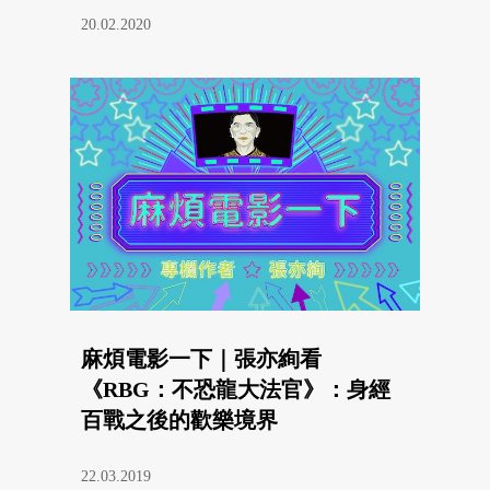
20.02.2020
麻煩電影一下｜張亦絢看
《RBG：不恐龍大法官》：身經
百戰之後的歡樂境界
22.03.2019