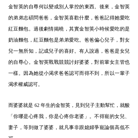
金智英的自尊何以變成別人掌控的東西。後來，金智英
的弟弟志碩問爸爸，金智英喜歡什麼，爸爸記得她愛吃
紅豆麵包。過後劇情揭曉，其實金智英小時候愛吃的是
奶油麵包，紅豆麵包是弟弟愛吃。爸爸偏心兒子，對女
兒一無所知，記成兒子的喜好。有人說過，爸爸是女兒
的自尊心。金智英戰戰競競討好婆婆，對前輩女主管也
一樣。因為她從小渴求爸爸認可而得不到，所以一輩子
渴求權威認可。
而婆婆就是 62 年生的金智英，見到兒子主動幫忙，就酸
「你哪是心疼我，你是心疼你老婆」。不得寵的女兒、
妻子，等到做了婆婆，就凡事非跟媳婦爭寵論個高低不