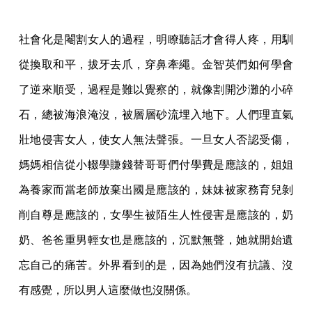
社會化是閹割女人的過程，明瞭聽話才會得人疼，用馴
從換取和平，拔牙去爪，穿鼻牽繩。金智英們如何學會
了逆來順受，過程是難以覺察的，就像割開沙灘的小碎
石，總被海浪淹沒，被層層砂流埋入地下。人們理直氣
壯地侵害女人，使女人無法聲張。一旦女人否認受傷，
媽媽相信從小輟學賺錢替哥哥們付學費是應該的，姐姐
為養家而當老師放棄出國是應該的，妹妹被家務育兒剝
削自尊是應該的，女學生被陌生人性侵害是應該的，奶
奶、爸爸重男輕女也是應該的，沉默無聲，她就開始遺
忘自己的痛苦。外界看到的是，因為她們沒有抗議、沒
有感覺，所以男人這麼做也沒關係。