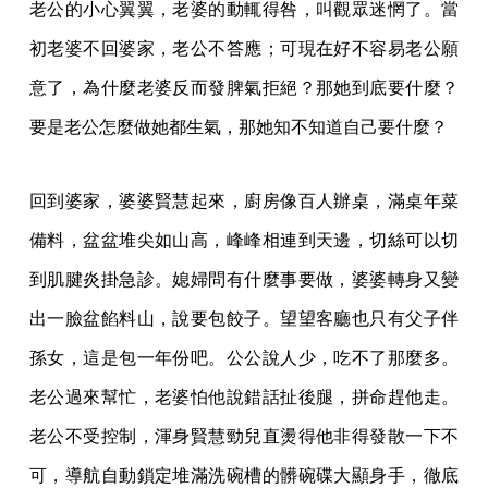
老公的小心翼翼，老婆的動輒得咎，叫觀眾迷惘了。當
初老婆不回婆家，老公不答應；可現在好不容易老公願
意了，為什麼老婆反而發脾氣拒絕？那她到底要什麼？
要是老公怎麼做她都生氣，那她知不知道自己要什麼？
回到婆家，婆婆賢慧起來，廚房像百人辦桌，滿桌年菜
備料，盆盆堆尖如山高，峰峰相連到天邊，切絲可以切
到肌腱炎掛急診。媳婦問有什麼事要做，婆婆轉身又變
出一臉盆餡料山，說要包餃子。望望客廳也只有父子伴
孫女，這是包一年份吧。公公說人少，吃不了那麼多。
老公過來幫忙，老婆怕他說錯話扯後腿，拼命趕他走。
老公不受控制，渾身賢慧勁兒直燙得他非得發散一下不
可，導航自動鎖定堆滿洗碗槽的髒碗碟大顯身手，徹底