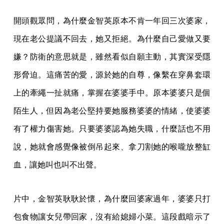
開頭觀眾問，為什麼金智英原本不肯一年回三次婆家，
現在老公提議不回去，她又拒絕。為什麼自己愛做又要
嫌？防衛的意思就是，雖然看似自願主動，其實深受隱
形脅迫。這痛苦的愛，源於她的自尊，像繫在穿鼻套環
上的牽繩一扯就痛，掌握在婆婆手中。原本婆婆只是個
陌生人，但因為老公堅持要她服務婆婆的情緒，使婆婆
有了權力傷害她。只要婆婆認為她失職，什麼話也不用
說，她就會感覺像被倒吊起來、拿刀割她的喉嚨放整缸
血，讓她叫也叫不出聲。
片中，金智英耿耿於懷，為什麼回婆家過年，婆婆只打
包食物讓女兒帶回家，沒有給媳婦小菜。這段戲暗示了