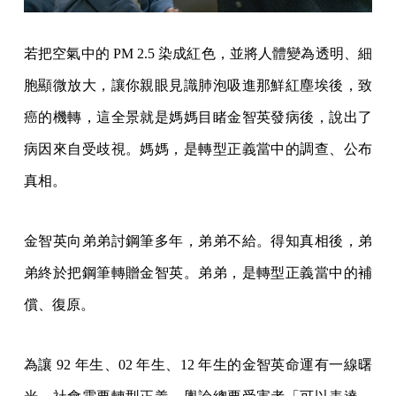
若把空氣中的 PM 2.5 染成紅色，並將人體變為透明、細
胞顯微放大，讓你親眼見識肺泡吸進那鮮紅塵埃後，致
癌的機轉，這全景就是媽媽目睹金智英發病後，說出了
病因來自受歧視。媽媽，是轉型正義當中的調查、公布
真相。
金智英向弟弟討鋼筆多年，弟弟不給。得知真相後，弟
弟終於把鋼筆轉贈金智英。弟弟，是轉型正義當中的補
償、復原。
為讓 92 年生、02 年生、12 年生的金智英命運有一線曙