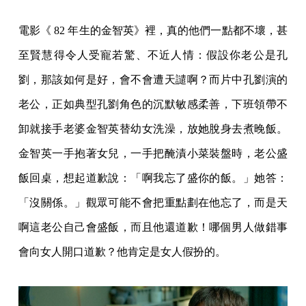
電影《 82 年生的金智英》裡，真的他們一點都不壞，甚
至賢慧得令人受寵若驚、不近人情：假設你老公是孔
劉，那該如何是好，會不會遭天譴啊？而片中孔劉演的
老公，正如典型孔劉角色的沉默敏感柔善，下班領帶不
卸就接手老婆金智英替幼女洗澡，放她脫身去煮晚飯。
金智英一手抱著女兒，一手把醃漬小菜裝盤時，老公盛
飯回桌，想起道歉說：「啊我忘了盛你的飯。」她答：
「沒關係。」觀眾可能不會把重點劃在他忘了，而是天
啊這老公自己會盛飯，而且他還道歉！哪個男人做錯事
會向女人開口道歉？他肯定是女人假扮的。