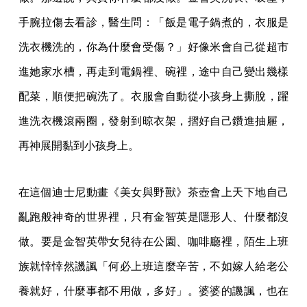
手腕拉傷去看診，醫生問：「飯是電子鍋煮的，衣服是
洗衣機洗的，你為什麼會受傷？」好像米會自己從超市
進她家水槽，再走到電鍋裡、碗裡，途中自己變出幾樣
配菜，順便把碗洗了。衣服會自動從小孩身上撕脫，躍
進洗衣機滾兩圈，發射到晾衣架，摺好自己鑽進抽屜，
再神展開黏到小孩身上。
在這個迪士尼動畫《美女與野獸》茶壺會上天下地自己
亂跑般神奇的世界裡，只有金智英是隱形人、什麼都沒
做。要是金智英帶女兒待在公園、咖啡廳裡，陌生上班
族就悻悻然譏諷「何必上班這麼辛苦，不如嫁人給老公
養就好，什麼事都不用做，多好」。婆婆的譏諷，也在