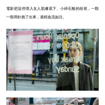
電影把這些埋入女人肌膚底下、小碎石般的歧視，一顆
一顆用針挑了出來，過程血流如注。