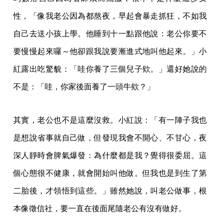
性，「像我老公因為都熬夜，早起會暴走抓狂，不如我
自己去送小孩上學。他睡到十一點跟他說：老公你要不
要慢慢起來囉～他卻跟我說要漸進式地叫他起來。」小
紅露出吃驚貌：「哇你養了三個兒子欸。」還好她說的
不是：「哇，你家後面養了一頭牛欸？」
其實，老公也不是這麼沒救。小紅說：「有一陣子我也
是想說省事就自己做，但發現我會不開心、不甘心，夜
深人靜時會脾氣爆發：為什麼都是我？覺得很委屈。這
個心態很不健康，就會開始叫他做。但我也是到生了第
二胎後，才領悟到這些。」雖然她說，叫老公做事，根
本像徵信社，要一直在後面尾隨老公有沒有做好。