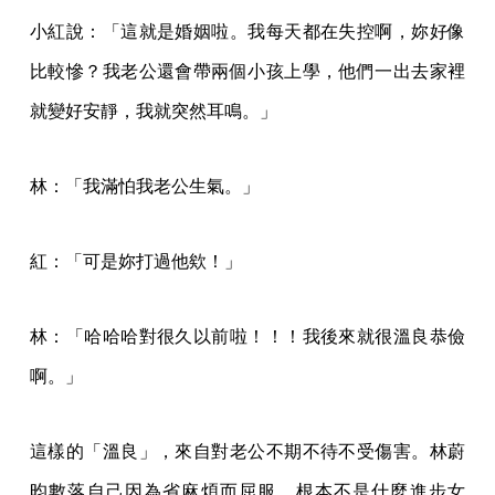
小紅說：「這就是婚姻啦。我每天都在失控啊，妳好像
比較慘？我老公還會帶兩個小孩上學，他們一出去家裡
就變好安靜，我就突然耳鳴。」
林：「我滿怕我老公生氣。」
紅：「可是妳打過他欸！」
林：「哈哈哈對很久以前啦！！！我後來就很溫良恭儉
啊。」
這樣的「溫良」，來自對老公不期不待不受傷害。林蔚
昀數落自己因為省麻煩而屈服，根本不是什麼進步女