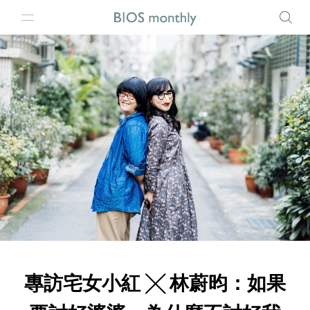
專訪宅女小紅 ╳ 林蔚昀：如果