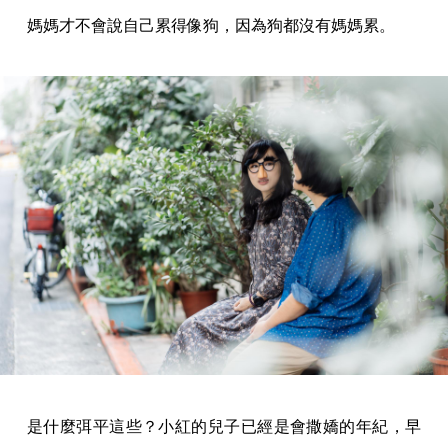
媽媽才不會說自己累得像狗，因為狗都沒有媽媽累。
是什麼弭平這些？小紅的兒子已經是會撒嬌的年紀，早