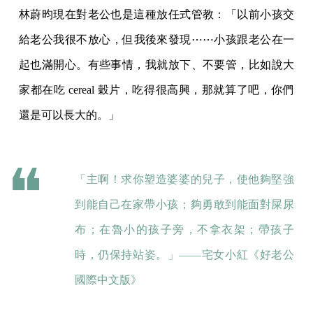
林蔚昀現在對老公也是這種放任式管教：「以前小孩交
給老公我很不放心，但我後來發現⋯⋯小孩跟老公在一
起也滿開心。有些事情，我就放下、不要管，比如說大
家都在吃 cereal 穀片，吃得很高興，那就算了吧，你們
還是可以長大的。」
「主啊！求你塑造婆婆的兒子，使他夠堅強
到能自己在家帶小孩；夠勇敢到能面對屎尿
布；在魯小的孩子旁，不拿衣架；帶孩子
時，仍保持站姿。」——宅女小紅《好老公
國際中文版》