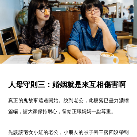
人母守則三：婚姻就是來互相傷害啊
真正的鬼故事這邊開始。說到老公，此段落已盡力濃縮
篇幅，請大家保持耐心，留給正職媽媽一點尊重。
先談談宅女小紅的老公，小朋友的被子丟三落四沒帶到