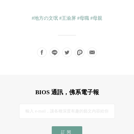
#地方の文氓
#王渝屏
#母職
#母親
BIOS 通訊，佛系電子報
訂閱