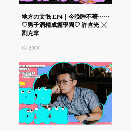
地方の文氓 EP4｜今晚睡不著⋯⋯
♡男子酒精成癮學園♡ 許含光 ╳
劉克韋
16.12.2020