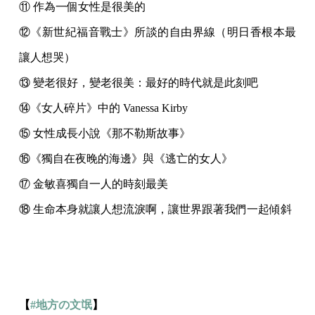
⑪ 作為一個女性是很美的
⑫《新世紀福音戰士》所談的自由界線（明日香根本最
讓人想哭）
⑬ 變老很好，變老很美：最好的時代就是此刻吧
⑭《女人碎片》中的 Vanessa Kirby
⑮ 女性成長小說《那不勒斯故事》
⑯《獨自在夜晚的海邊》與《逃亡的女人》
⑰ 金敏喜獨自一人的時刻最美
⑱ 生命本身就讓人想流淚啊，讓世界跟著我們一起傾斜
【
#地方の文氓
】