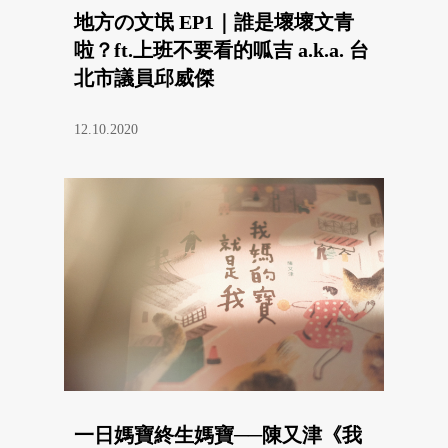
地方の文氓 EP1｜誰是壞壞文青
啦？ft.上班不要看的呱吉 a.k.a. 台
北市議員邱威傑
12.10.2020
一日媽寶終生媽寶──陳又津《我