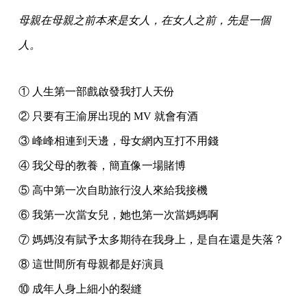
母親在母親之前本來是女人，在女人之前，先是一個
人。
① 人生第一部戲啟發我打人天份
② 只要有王渝屏出現的 MV 就會有酒
③ 峰峰相連到天邊，母女網內互打不用錢
④ 我父母的教養，簡直像一場賭博
⑤ 高中第一次自助旅行沒人來給我接機
⑥ 我第一次當女兒，她也第一次當媽媽啊
⑦ 媽媽沒有賦予太多期待在我身上，是自在還是失落？
⑧ 這世間所有母親都是好演員
⑩ 成年人身上細小的裂縫