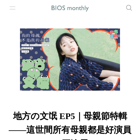
地方の文氓 EP5｜母親節特輯
——這世間所有母親都是好演員