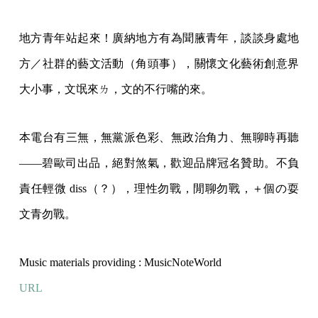
地方青年站起來！廣納地方有為聞腋青年，談談身處地
方／社群的藝文活動（角頭事），關懷文化藝術創意界
大小事，文氓來ㄌ，文的不行嘴的來。
本電台有三無，無黨派色彩、無政治角力、無聊時再聽
——碧歐司出品，絕對煞氣，歡迎品牌冠名贊助。不負
責任輕微 diss（？），理性勿戰，閒聊勿戰，＋個の耍
文青勿戰。
Music materials providing : MusicNoteWorld
URL