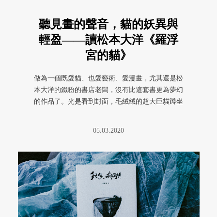
聽見畫的聲音，貓的妖異與
輕盈——讀松本大洋《羅浮
宮的貓》
做為一個既愛貓、也愛藝術、愛漫畫，尤其還是松
本大洋的鐵粉的書店老闆，沒有比這套書更為夢幻
的作品了。光是看到封面，毛絨絨的超大巨貓蹲坐
在羅浮宮華麗的屋頂上，或者從 ...
05.03.2020