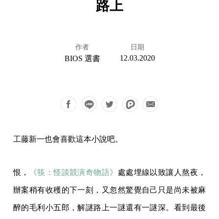
路上
作者
日期
12.03.2020
BIOS 選書
工藤新一也會喜歡這本小說吧。
恨，
《筷：怪談競演奇物語》
處處埋線以致讓人熬夜，
辦案稍有收穫的下一刻，又忽然驚覺自己只是尚未被麻
醉的毛利小五郎，解謎路上一謎還有一謎深。看到最後