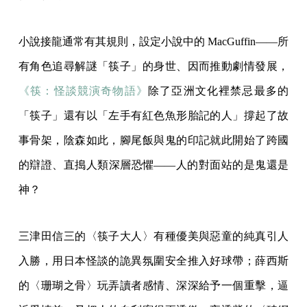
小說接龍通常有其規則，設定小說中的 MacGuffin——所
有角色追尋解謎「筷子」的身世、因而推動劇情發展，
《筷：怪談競演奇物語》
除了亞洲文化裡禁忌最多的
「筷子」還有以「左手有紅色魚形胎記的人」撐起了故
事骨架，陰森如此，腳尾飯與鬼的印記就此開始了跨國
的辯證、直搗人類深層恐懼——人的對面站的是鬼還是
神？
三津田信三的〈筷子大人〉有種優美與惡童的純真引人
入勝，用日本怪談的詭異氛圍安全推入好球帶；薛西斯
的〈珊瑚之骨〉玩弄讀者感情、深深給予一個重擊，逼