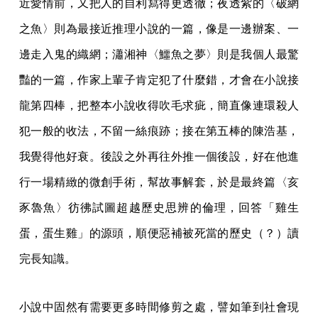
近愛情前，又把人的自利寫得更透徹；夜透紫的〈破網
之魚〉則為最接近推理小說的一篇，像是一邊辦案、一
邊走入鬼的織網；瀟湘神〈鱷魚之夢〉則是我個人最驚
豔的一篇，作家上輩子肯定犯了什麼錯，才會在小說接
龍第四棒，把整本小說收得吹毛求疵，簡直像連環殺人
犯一般的收法，不留一絲痕跡；接在第五棒的陳浩基，
我覺得他好衰。後設之外再往外推一個後設，好在他進
行一場精緻的微創手術，幫故事解套，於是最終篇〈亥
豕魯魚〉彷彿試圖超越歷史思辨的倫理，回答「雞生
蛋，蛋生雞」的源頭，順便惡補被死當的歷史（？）讀
完長知識。
小說中固然有需要更多時間修剪之處，譬如筆到社會現