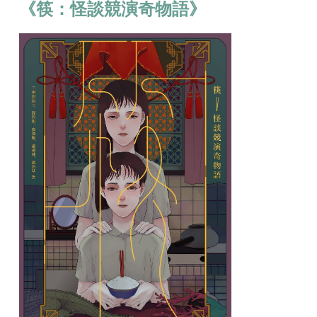
《筷：怪談競演奇物語》