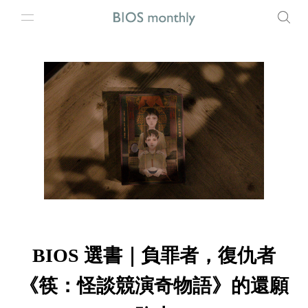
BIOS 選書｜負罪者，復仇者
《筷：怪談競演奇物語》的還願