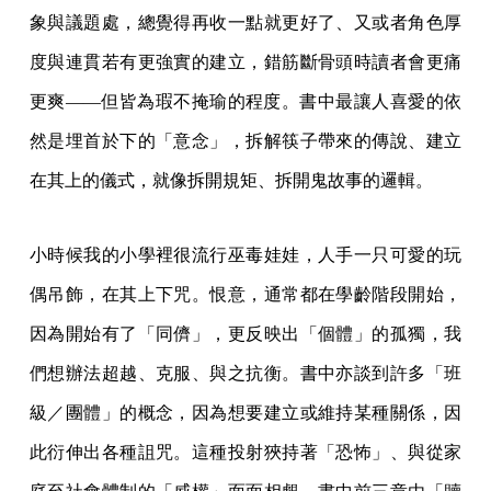
象與議題處，總覺得再收一點就更好了、又或者角色厚
度與連貫若有更強實的建立，錯筋斷骨頭時讀者會更痛
更爽——但皆為瑕不掩瑜的程度。書中最讓人喜愛的依
然是埋首於下的「意念」，拆解筷子帶來的傳說、建立
在其上的儀式，就像拆開規矩、拆開鬼故事的邏輯。
小時候我的小學裡很流行巫毒娃娃，人手一只可愛的玩
偶吊飾，在其上下咒。恨意，通常都在學齡階段開始，
因為開始有了「同儕」，更反映出「個體」的孤獨，我
們想辦法超越、克服、與之抗衡。書中亦談到許多「班
級／團體」的概念，因為想要建立或維持某種關係，因
此衍伸出各種詛咒。這種投射狹持著「恐怖」、與從家