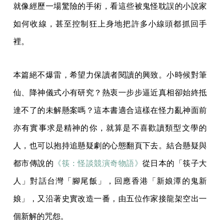
就像經歷一場驚險的手術，看這些被鬼怪耽誤的小說家
如何收線，甚至控制狂上身地把許多小線頭都抓回手
裡。
本篇絕不爆雷，希望力保讀者閱讀的興致。小時候對筆
仙、降神儀式小有研究？熱衷一步步逼近真相卻始終抵
達不了的未解懸案嗎？這本書適合這樣在怪力亂神面前
亦有實事求是精神的你，就算是不喜歡讀類型文學的
人，也可以抱持追懸疑劇的心態翻頁下去。結合懸疑與
都市傳說的
《筷：怪談競演奇物語》
從日本的「筷子大
人」對話台灣「腳尾飯」，回應香港「新娘潭的鬼新
娘」，又沿著史實改造一番，由五位作家接龍架空出一
個新解的咒怨。