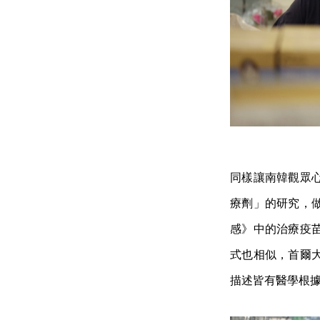
同樣讓南韓觀眾
療劑」的研究，
感》中的治療疫
式也相似，首爾
描述皆有醫學根