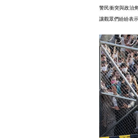
警民衝突與政治
讓觀眾們紛紛表