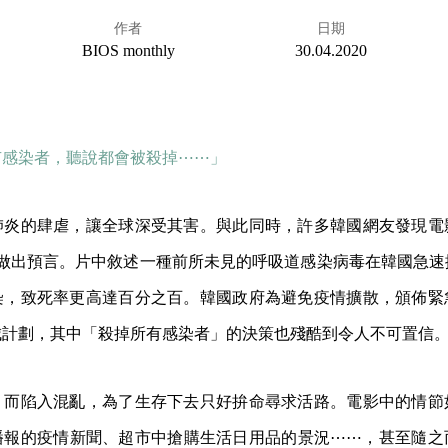
作者
日期
BIOS monthly
30.04.2020
有感染者，聽說都會被殺掉⋯⋯」
肺炎的肆虐，讓全球深受其害。與此同時，許多韓國網友發現電
 年便做出預言。片中敘述一種前所未見的呼吸道感染病毒在韓國急
染，致死率更高達百分之百。韓國政府為避免疫情擴散，頒佈緊
城計劃，其中「殺掉所有感染者」的決策也殘酷到令人不可置信
」而陷入混亂，為了生存下去只好拚命尋求活路。電影中的情節
播報的疫情新聞、超市中搶購生活日用品的景況⋯⋯，甚至隨之