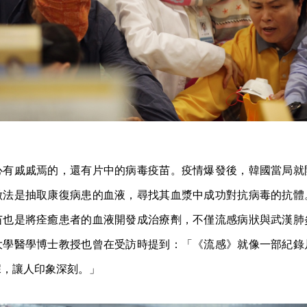
心有戚戚焉的，還有片中的病毒疫苗。疫情爆發後，韓國當局就
做法是抽取康復病患的血液，尋找其血漿中成功對抗病毒的抗體
苗也是將痊癒患者的血液開發成治療劑，不僅流感病狀與武漢肺
大學醫學博士教授也曾在受訪時提到：「《流感》就像一部紀錄
據，讓人印象深刻。」