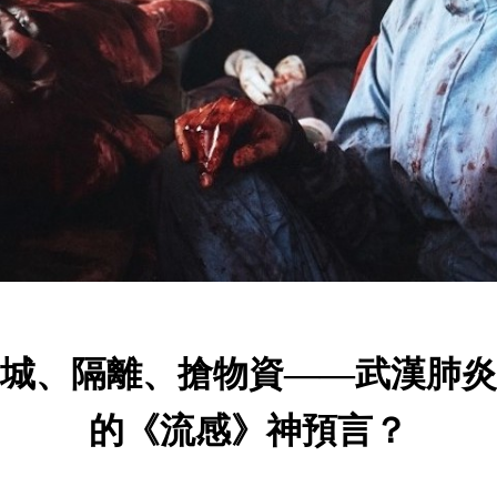
城、隔離、搶物資——武漢肺炎
的《流感》神預言？