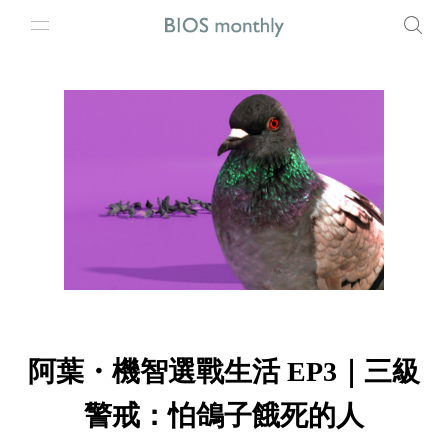
阿葉・機智選戰生活 EP3｜三級
警戒：怕鴿子餓死的人