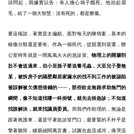
頭問起，我據實以告：有人擔心鴿子餓死。他抬起眉
毛，給了一個大智慧：沒有死的，都是擦傷。
要這樣說，著實是太偏頗。面對每天的陳情案，基本的
檢傷分類還是要有。作為一個民代，從競選到當選，辦
公室時常就是一間風風火火的急診室。
物理上的開腸剖
肚不會送過來，但小至孫子要送養毛蟲，大至兒子娶無
某，被拆房子的隔壁鄰居家漏水的找不到工作的被誣陷
被誤解被欠債想借錢的⋯⋯，那些欲走無路求助無門的
瞬間，像不知道找哪一科掛號，就先去掛急診；不知道
找誰解決，就來找議員委員。
而我們作助理的，無論是
跟著救護車，還是守著急診室門口，最要緊的不外乎是
擎著聽筒，瞇眼細閱萬言書，試圖在血流成河，痛哭流