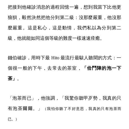
把接到他確診消息的過程回憶一遍，想到我當下比他更
狼狽，毅然決然把他分到第二級：沒那麼嚴重，他沒那
麼嚴重。這是私心，這是動情，我們私以為分到第二
級，他就能如同這個等級的難度一樣速速痊癒。
錢伯確診，用時下最 Hito 最流行最駭人聽聞的方式：一
個很一般的下午，去常去的茶室，
「佮鬥陣的泡一下
茶」
。
「泡茶而已」，他強調，「我驚你聽甲歹勢，我真的只
有泡茶爾爾。」
（我怕你聽了不好意思，我真的只有泡茶而
已。）