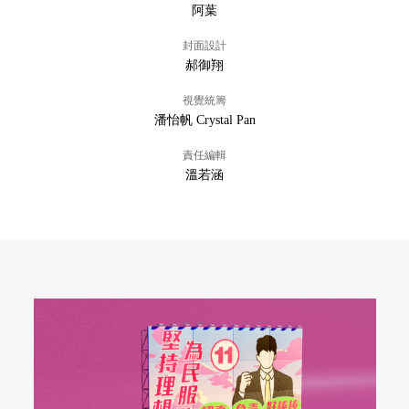
阿葉
封面設計
郝御翔
視覺統籌
潘怡帆 Crystal Pan
責任編輯
溫若涵