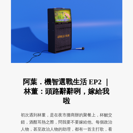
阿葉．機智選戰生活 EP2 ｜
林董：頭路辭辭咧，嫁給我
啦
初次遇到林董，是在夜市攤商辦的聚餐上，杯觥交
錯，酒酣耳熱之際，問我要不要嫁給他。每個政治
人物，甚至政治人物的助理，都有一首主打歌，看