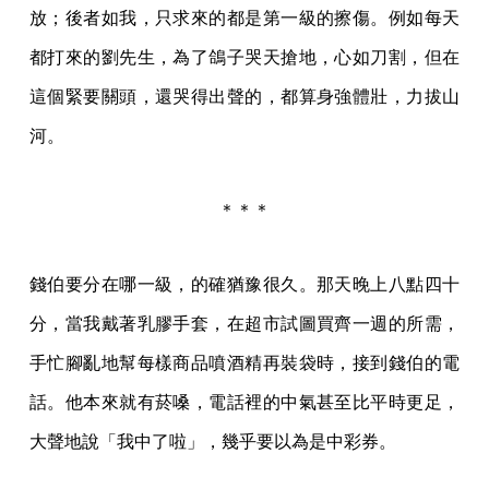
放；後者如我，只求來的都是第一級的擦傷。例如每天
都打來的劉先生，為了鴿子哭天搶地，心如刀割，但在
這個緊要關頭，還哭得出聲的，都算身強體壯，力拔山
河。
＊＊＊
錢伯要分在哪一級，的確猶豫很久。那天晚上八點四十
分，當我戴著乳膠手套，在超市試圖買齊一週的所需，
手忙腳亂地幫每樣商品噴酒精再裝袋時，接到錢伯的電
話。他本來就有菸嗓，電話裡的中氣甚至比平時更足，
大聲地說「我中了啦」，幾乎要以為是中彩券。