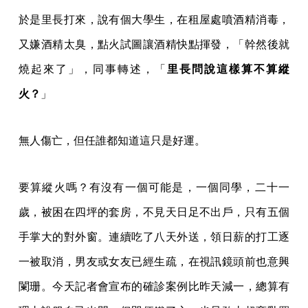
於是里長打來，說有個大學生，在租屋處噴酒精消毒，
又嫌酒精太臭，點火試圖讓酒精快點揮發，「幹然後就
燒起來了」，同事轉述，「
里長問說這樣算不算縱
火？
」
無人傷亡，但任誰都知道這只是好運。
要算縱火嗎？有沒有一個可能是，一個同學，二十一
歲，被困在四坪的套房，不見天日足不出戶，只有五個
手掌大的對外窗。連續吃了八天外送，領日薪的打工逐
一被取消，男友或女友已經生疏，在視訊鏡頭前也意興
闌珊。今天記者會宣布的確診案例比昨天減一，總算有