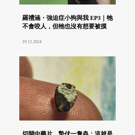
羅禮涵・強迫症小狗與我 EP3｜牠
不會咬人，但牠也沒有想要被摸
19.12.2024
切開中藥片，蟄伏一隻蟲：這就是