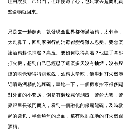
理由說服自己出門，但即便鐵了心，也只敢去超商亂買
些食物就回來。
只是去一趟超商，就發現全世界都佈滿酒精，太刺鼻，
太刺鼻了，回到家例行的消毒都變得難以忍受。要怎麼
讓酒精趕快揮發？高溫。要如何取得高溫？他隨手拿起
打火機，想到自己已經忍了這麼多天沒有抽煙，沒有煙
燻的嗅覺變得特別敏銳，酒精太辛辣，他舉起打火機湊
近噴過酒精的泡麵碗，轟地一下，一個房東捨不得多闢
對外窗的小套房，倒是有裝煙霧偵測器。警鈴大響，警
察跟里長破門而入，看到一個融化的保麗龍碗，及時救
起的醬包，半個燒焦的桌面，還有散亂在地的打火機跟
酒精。