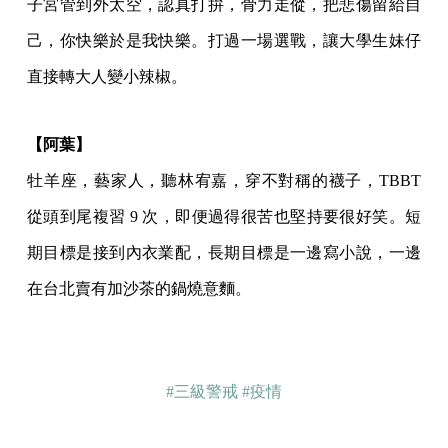
子宮管到外太空，認真打拚，骨力走傱，把悲傷留給自
己，你快樂於是我快樂。打過一場選戰，讓大學生妹仔
直接轉大人變小辣椒。
【阿葉】
牡羊座，藝家人，聽林宥嘉，穿不對稱的襪子，TBBT
從頭到尾複習 9 次，即便過得很苦也堅持要很好笑。短
期目標是接到內衣業配，長期目標是一邊寫小說，一邊
在台北賣有加沙茶的鍋燒意麵。
#三級警戒
#疫情