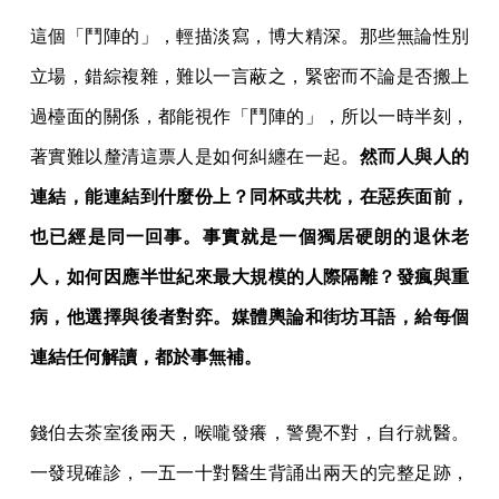
這個「鬥陣的」，輕描淡寫，博大精深。那些無論性別
立場，錯綜複雜，難以一言蔽之，緊密而不論是否搬上
過檯面的關係，都能視作「鬥陣的」，所以一時半刻，
著實難以釐清這票人是如何糾纏在一起。
然而人與人的
連結，能連結到什麼份上？同杯或共枕，在惡疾面前，
也已經是同一回事。事實就是一個獨居硬朗的退休老
人，如何因應半世紀來最大規模的人際隔離？發瘋與重
病，他選擇與後者對弈。媒體輿論和街坊耳語，給每個
連結任何解讀，都於事無補。
錢伯去茶室後兩天，喉嚨發癢，警覺不對，自行就醫。
一發現確診，一五一十對醫生背誦出兩天的完整足跡，