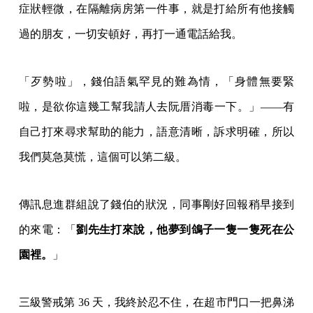
症狀輕微，在隔離病房第一件事，就是打給所有他接觸
過的朋友，一切安頓好，再打一通電話給我。
「歹勢啦」，錢伯語氣罕見的難為情，「身體無要緊
啦，是欲你這幾工幫我請人去阮厝消毒一下。」——有
自己打來尋求幫助的能力，語意清晰，訴求明確，所以
我們莫急莫慌，這個可以第二級。
傳訊息進群組說了錢伯的狀況，同事剛好回報稍早接到
的來電：「
劉先生打來說，他夢到鴿子一隻一隻死在公
園裡。
」
三級警戒第 36 天，我終於忍不住，在超市門口一把鼻涕