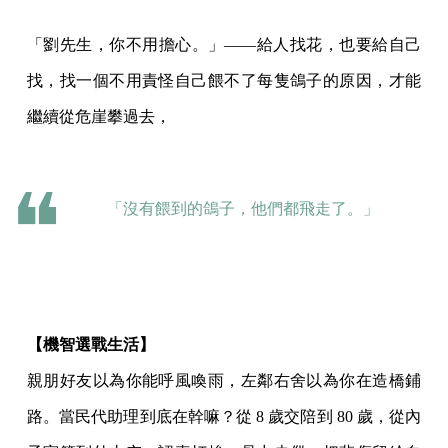
「劉先生，你不用擔心。」——給人找花，也要給自己
找，找一個不用責怪自己餵不了每隻鴿子的原因，才能
繼續從危崖攀過去，
「沒有餵到的鴿子，他們都飛走了。」
【機智選戰生活】
親朋好友以為你能呼風喚雨，左鄰右舍以為你在造橋鋪
路。當民代助理到底在幹嘛？從 8 歲交陪到 80 歲，從內