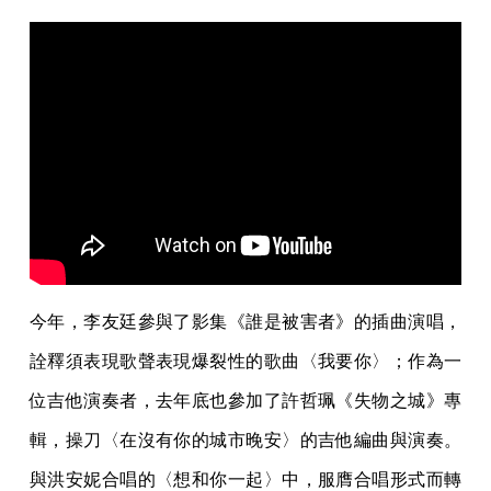
今年，李友廷參與了影集《誰是被害者》的插曲演唱，
詮釋須表現歌聲表現爆裂性的歌曲〈我要你〉；作為一
位吉他演奏者，去年底也參加了許哲珮《失物之城》專
輯，操刀〈在沒有你的城市晚安〉的吉他編曲與演奏。
與洪安妮合唱的〈想和你一起〉中，服膺合唱形式而轉