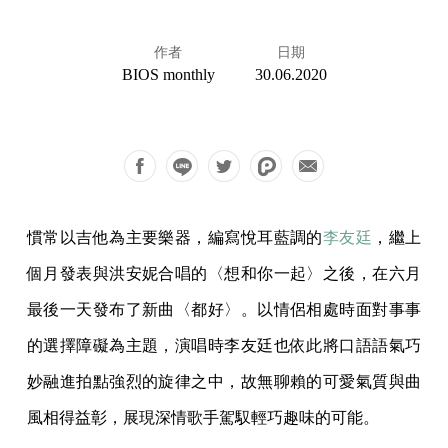
作者
日期
BIOS monthly
30.06.2020
慣常以吉他為主要樂器，編寫悅耳藍調的
李友廷
，繼上
個月發表與洪安妮合唱的〈想和你一起〉之後，在六月
最後一天發布了新曲〈都好〉。以情侶相處時面對事事
的選擇障礙為主題，演唱時李友廷也依此將口語語氣巧
妙融進拍點強烈的旋律之中，故無聊賴的可愛氣質與曲
風相得益彰，展現深情歌手駕馭輕巧趣味的可能。