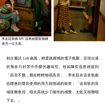
李友廷新曲 MV 請來姚愛甯擔綱
者另一位主角。
初次嘗試 Lofi 曲風，輕柔跳躍感的電子氛圍，呈現出過
於無奈只好苦中作樂的趣味性。恰如陳奕迅曾經提到
「高音不難，難在輕輕地唱高音」，李友廷在這首歌曲
也體會到聲音使用的用力與情緒的衝突：「這首歌的音
域很難拿捏，唱太高就少了隨性的感覺，太低又很難唱
下去。」