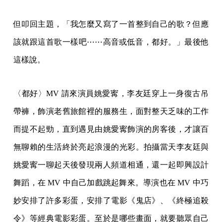
但叩回主題，「我怎麼又寫了一首整到自己的歌？但應
該就跟這首歌一樣吧⋯⋯高音或低音，都好。」最後他
這樣說。
〈都好〉MV 請來演員姚愛寗，李友廷穿上一身復古吊
帶褲，飾演老舊旅館裡的服務生，面對整天乏味的工作
而提不起勁，直到遇見由姚愛寗飾演的房客後，才讓百
無聊賴的生活終於亮起浪漫的光彩。拍攝當天李友廷與
姚愛寗一聊起天後發現兩人頻道相通，還一起即興設計
舞蹈，在 MV 中自己加戲跳起舞來。導演也在 MV 中巧
妙安排了許多彩蛋，安排了電影《鬼店》、《終極追殺
令》等經典電影彩蛋。至於是哪些畫面，就要聽眾自己