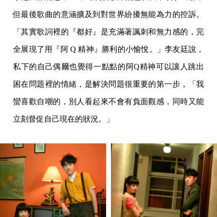
但最後歌曲的意涵擴及到對世界紛擾無能為力的控訴。
「其實歌詞裡的『都好』是充滿著諷刺和無力感的，完
全展現了用『阿 Q 精神』勝利的小愉悅。」李友廷說，
私下的自己偶爾也覺得一點點的阿Q精神可以讓人跳出
困在問題裡的情緒，是解決問題很重要的第一步，「我
蠻喜歡自嘲的，別人看起來不會有負面觀感，同時又能
立刻督促自己現在的狀況。」