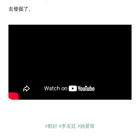
去發掘了。
#都好
#李友廷
#姚愛甯