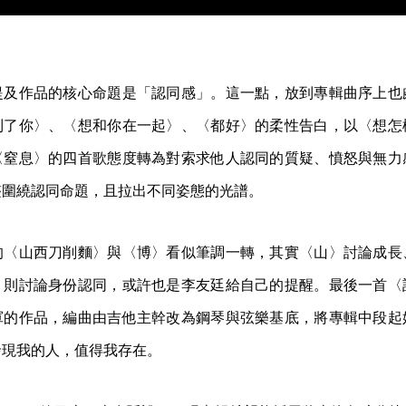
提及作品的核心命題是「認同感」。這一點，放到專輯曲序上也
到了你〉、〈想和你在一起〉、〈都好〉的柔性告白，以〈想怎
〈窒息〉的四首歌態度轉為對索求他人認同的質疑、憤怒與無力
整圍繞認同命題，且拉出不同姿態的光譜。
的〈山西刀削麵〉與〈博〉看似筆調一轉，其實〈山〉討論成長
〉則討論身份認同，或許也是李友廷給自己的提醒。最後一首〈
軍的作品，編曲由吉他主幹改為鋼琴與弦樂基底，將專輯中段起
發現我的人，值得我存在。