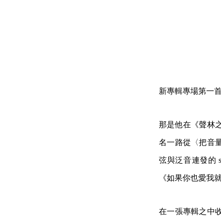
新專輯專場第一
那是他在《聲林
名一路從〈把音
弦與泛音連發的 
《如果你也愛我就好
在一張專輯之中