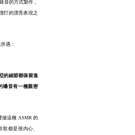
軌錄音的方式製作，
穩打的漂亮表現之
思所遇：
沙啞的細節都保留進
的嗓音有一種親密
？
這種 ASMR 的
首歌都是很內心、