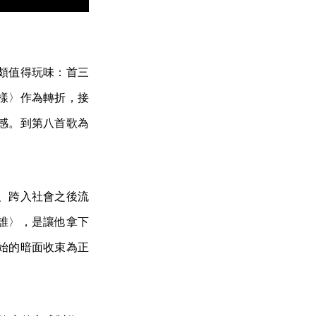
頗值得玩味：首三
樣〉作為轉折，接
感。到第八首歌為
、跨入社會之後流
誰〉，是讓他拿下
始的暗面收束為正