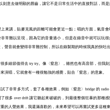
東西，所以刻意去做明顯的唇齒，讓它不是日常生活中的直接對話，而
理上來講，貼麥克風的距離可能會更近一點；唱的方面，氣音會
會非常難以呈現，因為它的音量過小，但是在錄音中就可以玩很
大，聲音就會變得非常難控制，所以在錄製期的時候我真的快吐
很多細節值得去 try try。像〈窒息〉，雖然也有高音部，但我
音來演唱，它就會有一種很勉強的感覺，貼合「窒息」的意象。
了非常多方式，套了各種效果，例如〈窒息〉bridge 的 rad
很多 over drift 讓它聽起來破破的，到最後整個狂暴的那
麼重的人聲效果，我還滿喜歡的，未來希望可以再嘗試更多這種