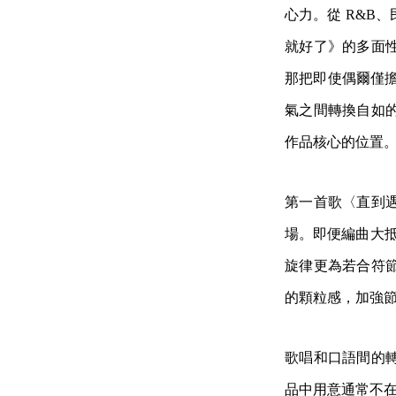
心力。從 R&B、
就好了》的多面
那把即使偶爾僅擔
氣之間轉換自如
作品核心的位置
第一首歌〈直到
場。即便編曲大抵
旋律更為若合符
的顆粒感，加強
歌唱和口語間的
品中用意通常不