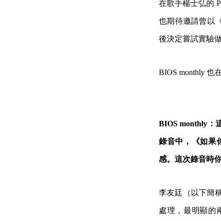
在歌手楊士弘的 
也期待邀請曾以
後決定嘗試實驗
BIOS mont
BIOS mon
錄音中，《如果
感。這次錄音時
李友廷（以下簡稱
處理，最明顯的