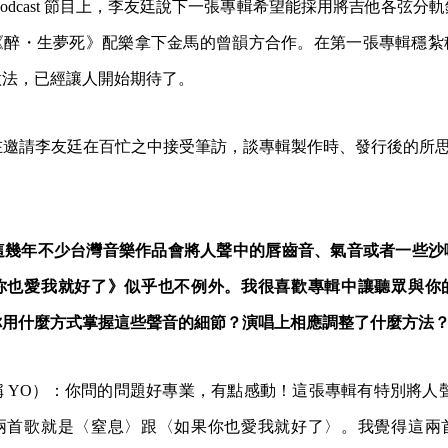
Podcast 節目上，李友廷說下一張專輯希望能採用將吉他各弦分
《醉・生夢死》配樂拿下金馬的曾韻方合作。在第一張專輯穩紮
做法，已經讓人開始期待了。
hly 也在邀請李友廷在百忙之中接受筆訪，談專輯製作時、發行後的所
thly：這幾年不少台灣音樂作品會將人聲中的唇齒音、氣音或者一些
你也愛我就好了》似乎也不例外。我很喜歡專輯中讓聽眾與你
你用什麼方式掌握這些聲音的細節？演唱上相應調整了什麼方法
 YO）：你問的問題好專業，有點感動！這張專輯有特別將人聲做
兩首歌就是〈窒息〉跟〈如果你也愛我就好了〉。我覺得這兩