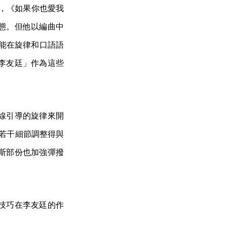
聲響，《如果你也愛我
態。但他以編曲中
及能在旋律和口語語
李友廷」作為這些
線引導的旋律來開
將若干細節調整得與
斯部份也加強彈撥
技巧在李友廷的作