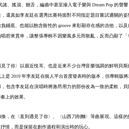
民謠、搖滾、饒舌，編曲中甚至摻入電子樂與 Dream Pop 的
性，還真如李友廷在選秀比賽時面對不同指定題目嘗試通關的姿
負鋪底、也能以飽含個性的 groove 來彰顯存在感的吉他，以
的唱腔來貫串，讓整張專輯不因樂風多元而散亂，反而凸顯了「
。
遇見了你〉以親近悅耳、也是近來不少台灣音樂強調的鮮明貝斯
上是 2019 年李友廷在個人平台首度發表時的版本，但專輯版
節，包含李友廷在演唱時將激昂用力的部份改為一致的柔軟，貝
節奏上的效果。
轉換，在〈直到遇見了你〉、〈山西刀削麵〉等曲展現。這樣的
在抒情，而是保留在創作過程和演出時的玩心。