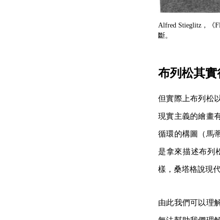
Alfred Stiegli
斷。
布列松其實
但實際上布列松
現實主義的繪畫
循環的構圖（馬
是拿來描述布列
樣，桑塔格說現
由此我們可以理