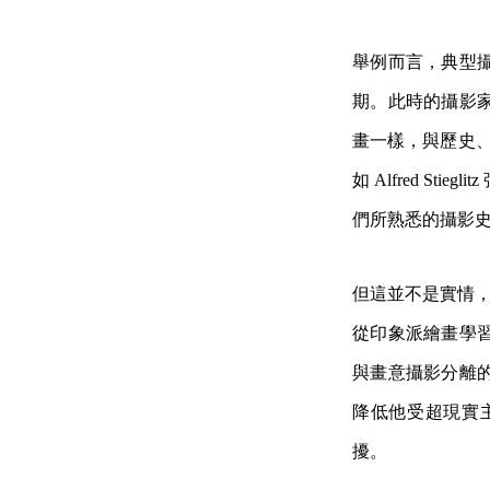
舉例而言，典型攝影
期。此時的攝影
畫一樣，與歷史、
如 Alfred 
們所熟悉的攝影
但這並不是實情，即
從印象派繪畫學
與畫意攝影分離
降低他受超現實主
擾。