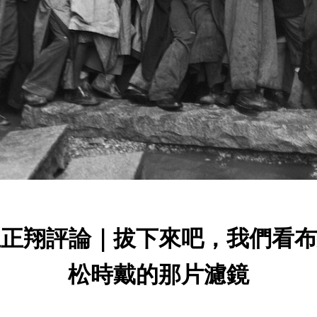
汪正翔評論｜拔下來吧，我們看布
松時戴的那片濾鏡