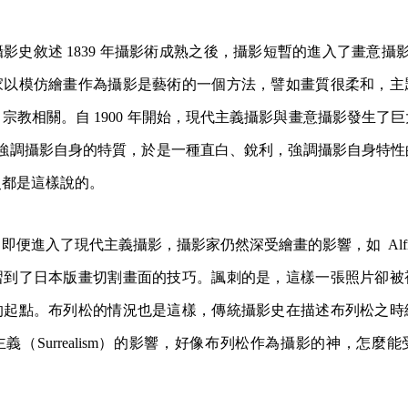
史敘述 1839 年攝影術成熟之後，攝影短暫的進入了畫意攝影（Pict
家以模仿繪畫作為攝影是藝術的一個方法，譬如畫質很柔和，主
宗教相關。自 1900 年開始，現代主義攝影與畫意攝影發生了
Stieglitz 強調攝影自身的特質，於是一種直白、銳利，強調攝影自身
史都是這樣說的。
便進入了現代主義攝影，攝影家仍然深受繪畫的影響，如 Alfred Sti
習到了日本版畫切割畫面的技巧。諷刺的是，這樣一張照片卻被
的起點。布列松的情況也是這樣，傳統攝影史在描述布列松之時
義（Surrealism）的影響，好像布列松作為攝影的神，怎麼