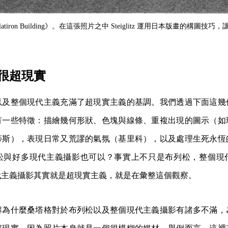
tz，《Flatiron Building》。在這張照片之中 Steiglitz 運用日本版畫的構
很超現實
以及整個現代主義充滿了超現實主義的基調。我們透過下面這幾
有一些特徵：描繪幾何形狀、色塊與線條、重複出現的圖示（如
蒂斯），表現日常又荒謬的氣氛（基里科），以及處理生死永恆
松與好多現代主義攝影也可以？事實上不只是布列松，整個現
代主義攝影其實就是超現實主義，就是在彙整這個觀察。
解為什麼桑塔格對於布列松以及整個現代主義攝影有諸多不滿，