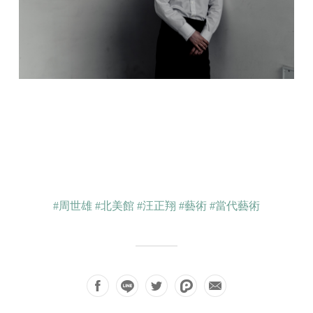
#周世雄
#北美館
#汪正翔
#藝術
#當代藝術