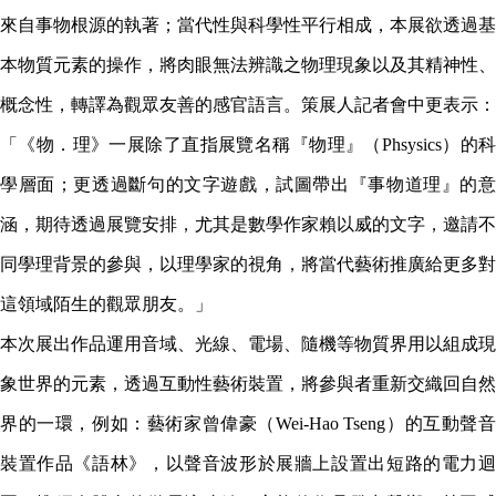
來自事物根源的執著；當代性與科學性平行相成，本展欲透過基
本物質元素的操作，將肉眼無法辨識之物理現象以及其精神性、
概念性，轉譯為觀眾友善的感官語言。策展人記者會中更表示：
「《物．理》一展除了直指展覽名稱『物理』（Phsysics）的科
學層面；更透過斷句的文字遊戲，試圖帶出『事物道理』的意
涵，期待透過展覽安排，尤其是數學作家賴以威的文字，邀請不
同學理背景的參與，以理學家的視角，將當代藝術推廣給更多對
這領域陌生的觀眾朋友。」
本次展出作品運用音域、光線、電場、隨機等物質界用以組成現
象世界的元素，透過互動性藝術裝置，將參與者重新交織回自然
界的一環，例如：藝術家曾偉豪（Wei-Hao Tseng）的互動聲音
裝置作品《語林》，以聲音波形於展牆上設置出短路的電力迴