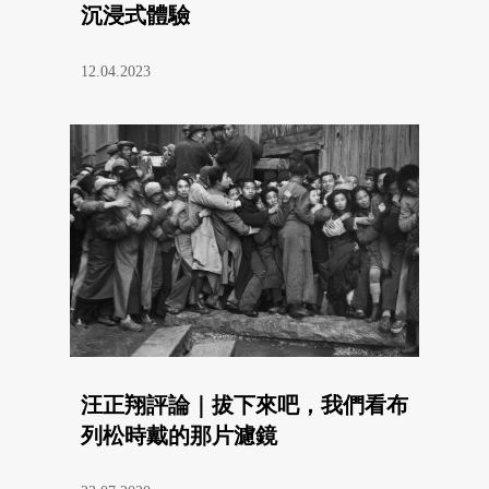
沉浸式體驗
12.04.2023
汪正翔評論｜拔下來吧，我們看布
列松時戴的那片濾鏡