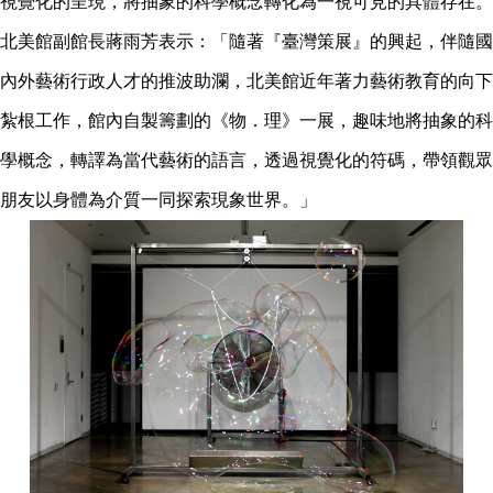
視覺化的呈現，將抽象的科學概念轉化為一視可見的具體存在。
北美館副館長蔣雨芳表示：「隨著『臺灣策展』的興起，伴隨國
內外藝術行政人才的推波助瀾，北美館近年著力藝術教育的向下
紮根工作，館內自製籌劃的《物．理》一展，趣味地將抽象的科
學概念，轉譯為當代藝術的語言，透過視覺化的符碼，帶領觀眾
朋友以身體為介質一同探索現象世界。」