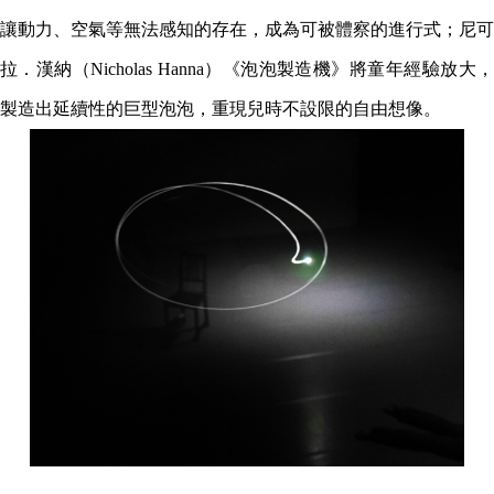
讓動力、空氣等無法感知的存在，成為可被體察的進行式；尼可
拉．漢納（Nicholas Hanna）《泡泡製造機》將童年經驗放大，
製造出延續性的巨型泡泡，重現兒時不設限的自由想像。