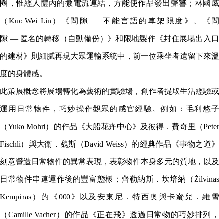
圈，惟經人體內的微電流連結，方能使作品發出聲響；林國威
（Kuo-Wei Lin）《間隙 — 不能言語的車架限度》、《間
隙 — 匿名的轉移（自動備份）》和限地製作《封住展場出入口
的建材》則細膩再現大眾運輸系統中，前一位乘坐者遺留下來溫
度的身體感。
此策展概念將展場轉化為藝術的實驗場，創作者提取生活經驗或
運用日常物件，巧妙操作觀眾的感官經驗。例如：毛利悠子
（Yuko Mohri）的作品《大船花卉中心》及彼得．費奇里（Peter
Fischli）與大衛．魏斯（David Weiss）的經典作品《事物之道》
刻意營造日常物件的異常表現，表彰物件本身多元的質地，以及
日常物件串連運作後的豐富態樣；齊勒納斯．坎培納（Žilvinas
Kempinas）的《000》以及安東尼．特西奥與卡蜜兒．維雪
（Camille Vacher）的作品《正在飛》透過日常物的巧妙排列，