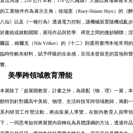
直流馬達，210 公斤木材，170 公尺繩線》大膽以展場幕後常見
的工業物件作為展示主角；徐瑞憲（Ruey-Shiann Shyu）的《醉
八仙》以及《一種行為》透過電力控制，讓機械裝置隨機或亂步
於畫紙或掀動開闔，展現作品與哲學、禪意之間的微妙關聯；涅
爾茲．維爾克（Nils Völker）的《十二》則選用臺灣本地常用的
臨時性帆布材料，賦予呼吸的生命感，呈現未曾留意的質地和聲
響。
美學跨領域教育潛能
本展除了「超展開教室」計畫之外，為搭配《物．理》一展，本
館特別針對國高中美術、物理、生活科技等跨領域教師，籌劃一
系列研習工作營活動，將由策展人導覽，在館內教育人員帶領
下，一同思考如何將展覽內容轉化為具體課綱的方法，透過作品