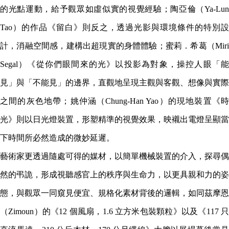
的光點運動，給予觀眾如虛似實的視覺經驗；陶亞倫（Ya-Lun
Tao）的作品《留白》則反之，透過光影與環境條件的特別設
計，消融空間感，建構出超現實的身體體驗；蜜莉．希葛（Miri
Segal）《從你們眼間來的光》以投影為對象，操控人眼「能
見」與「不能見」的邊界，直觀地呈現主觀與客觀、想像與實際
之間的灰色地帶；姚仲涵（Chung-Han Yao）的現地裝置《時
光》則以日光燈裝置，形塑精準的視覺效果，映襯出電燈呈顯當
下時間所必然造成的微妙延遲。
藝術家更透過隨處可得的媒材，以簡單機械裝置的介入，探尋偶
然的弔詭，形成視聽感官上的秩序與生命力，以更具親和力的姿
態，與觀眾一同窺見便宜、規格化素材背後的邏輯，如同茲摩恩
（Zimoun）的《12 個風扇，1.6 立方米包裝顆粒》以及《117 只