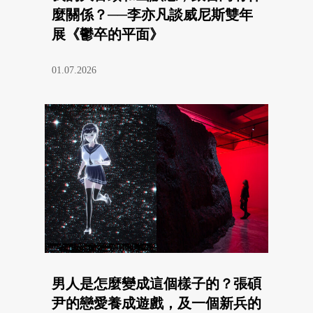
麼關係？──李亦凡談威尼斯雙年
展《鬱卒的平面》
01.07.2026
男人是怎麼變成這個樣子的？張碩
尹的戀愛養成遊戲，及一個新兵的