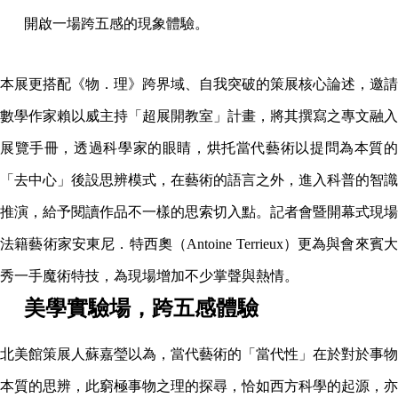
開啟一場跨五感的現象體驗。
本展更搭配《物．理》跨界域、自我突破的策展核心論述，邀請
數學作家賴以威主持「超展開教室」計畫，將其撰寫之專文融入
展覽手冊，透過科學家的眼睛，烘托當代藝術以提問為本質的
「去中心」後設思辨模式，在藝術的語言之外，進入科普的智識
推演，給予閱讀作品不一樣的思索切入點。記者會暨開幕式現場
法籍藝術家安東尼．特西奧（Antoine Terrieux）更為與會來賓大
秀一手魔術特技，為現場增加不少掌聲與熱情。
美學實驗場，跨五感體驗
北美館策展人蘇嘉瑩以為，當代藝術的「當代性」在於對於事物
本質的思辨，此窮極事物之理的探尋，恰如西方科學的起源，亦