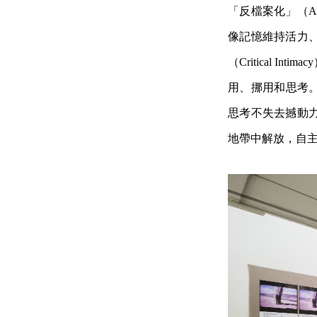
「反檔案化」（Ant
像記憶維持活力
（Critic
al In
用、挪用和思考
思考不失去撼動
地帶中解放，
自