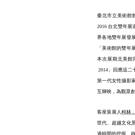
臺北市立美術館
2016 台北雙年
界各地
雙年展發
「美術館的雙年
本次展期北
美館
2014」回應這
第一代女性攝影
互輝
映，為觀眾
客座策展人
柯林
世代、超越文化
過時間的挖掘、