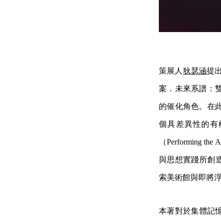
策展人
狄瑟涵
提出
案．未來系譜：
的催化角色。在
個具差異性的有
（Performing th
與思想實踐所
創造
索美術館與即將
本著對於集體記