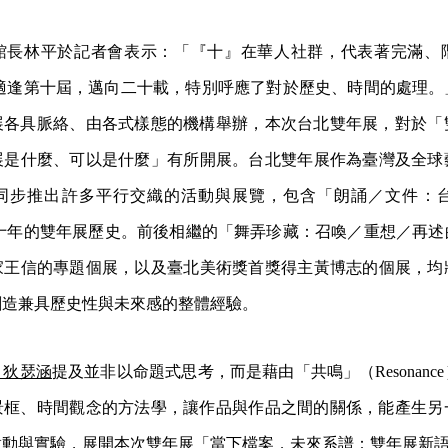
館長林平於記者會表示：「『十』在華人社群，代表
著完滿、
展適逢第十屆，邁向二
十載，特別呼應了對於歷史、時間的處理。
展各具脈絡、由各式樣態的機構舉辦，本次台北雙年展，
對於「
展是什麼、可以是什麼」
有所開展。台北雙年展作為臺灣及全球
同步推出許多平行交織的活動與展覽，包含「朗誦／文件：
台
二十年的雙年展歷史。前後相繼的「舞弄珍藏：召
喚／重想／再述
家王信的專題個展
，以及臺北美術獎首獎得主黃博志的個展，均
創造兼具歷史性與未來感的整體經驗。
．狄瑟涵
提及並非以命題式思考，而是藉由「共鳴」
（Resona
景框、時間
觀念的方法學，讓作品與作品之間的關係，能產生另
啟動與實驗，展開本次雙年展「當下檔案．
未來系譜：雙年展新