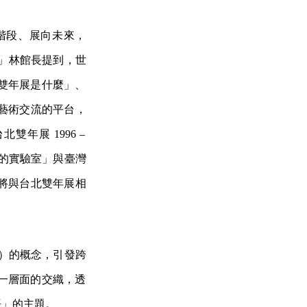
階段、展向未來，
」林館長提到，世
雙年展是什麼」、
藝術交流的平台，
北雙年展 1996 –
的實驗室」與臺灣
將與台北雙年展相
nce）的概念，引發跨
一層面的交織，
透
語」的主題。