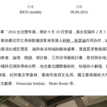
作者
日期
BIOS monthly
09.09.2016
「2016 台北雙年展」將於 9 月 10 日登場，
展出至隔年 2 月 5
年展由臺北市立
美術館邀請客座策展人
柯林．狄瑟涵
共同合作，結
袂展演出感官豐富、涵跨各項領域的藝術盛事。
透過貫穿整個展
放映會、論壇、
朗讀、研討會、工作坊等藝術計畫，密切與在地
伴橫跨亞洲與學術分野，包含臺北國際藝術村、牯嶺街
小劇場、
演場、紀州庵文學森林、
臺南市政府文化局、國立臺南藝術大
Vernacular Institute、Motto Books 等。