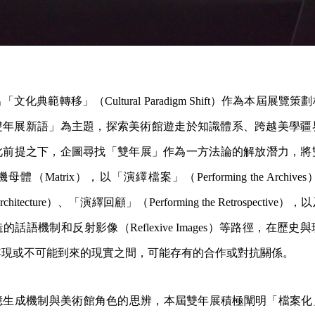
「文化典範轉移」（Cultural Paradigm Shift）作為本屆展
雙
年展新語」為主題，探索美術館遊走於知識體系、跨越美學疆
此前提之下，企圖尋找「雙年展」作為一
方法論的解放潛力，將
機母體（M
atrix），以「演繹檔案」（Performing the Arch
e Architecture）、「演繹回顧」（Performin
g the Retrospecti
的話語機制和反射影像（Reflexive Images）等路徑，在歷
浮現或不可能到來的現實之間，可能存有的合作或對抗關係。
憶生成機制與美術館角色的思辨，本屆雙年展積極闡
明「檔案化」（