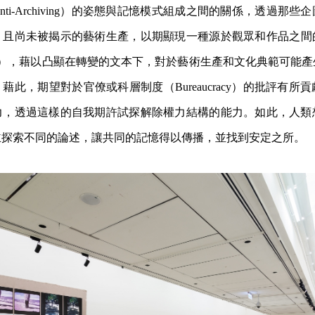
i-
Archiving）的姿態與記憶模式組成之間的關係，透過那些
企
、且尚未被揭示的藝術生產，
以期顯現一種源於觀眾和作品之間
timacy），藉以凸顯在轉變的文本下，對於藝術生產和文
化典範可能產
。藉此，
期望對於官僚或科層制度（Bureaucracy）的批評有所貢
力，透過這樣的自我期許試探解除
權力結構的能力。如此，人類
主探索不同的論述，讓共同的記憶得以傳播，並找到安定之所。