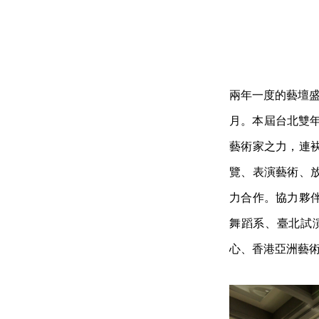
兩年一度的藝壇盛事
月。本屆台北雙
藝術家之力，連
覽、表演藝術、
力
合作。協力夥
舞蹈系、臺北試
心、
香港亞洲藝術文獻庫、