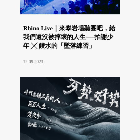
Rhino Live｜來攀岩場聽團吧，給
我們還沒被摔壞的人生──拍謝少
年 ╳ 餿水的「墜落練習」
12.09.2023