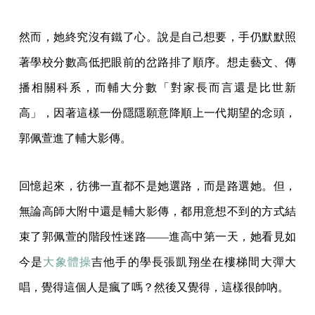
然而，她終究沒有鐵了心。說是自己想要，手仍默默照
著學校分數高低把眼前的岔路排了順序。想走藝文、傳
播相關科系，而輔大分數「對家長而言還是比世新
高」，因著這樣一份隱隱願意降順上一代期望的念頭，
郭佩萱進了輔大影傳。
回憶起來，彷彿一直都不是她選路，而是路選她。但，
無論高師大附中還是輔大影傳，都用意想不到的方式結
束了郭佩萱的階段性迷路——進高中第一天，她看見如
今是
大象體操
吉他手的學長張凱翔坐在樓梯間大彈大
唱，覺得這個人是瘋了嗎？然後又覺得，這樣很帥吶。