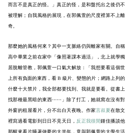
而言不是真正的怪。」真正的怪，是和盤托出之後仍不
被理解；自我風格的展現，在郭佩萱的尺度裡算不上離
奇。
那麼她的風格何來？其中一支脈絡仍與離家有關。自稱
高中畢業之前在家中「像照著課本過活」，北上就學獨
居脫離管教，郭佩萱一口氣大解放：「我想要看這個世
上所有負面的東西，看 B 級片、變態的片；網路上列的
什麼十大禁片，我全部都要找到、我就是要看。從書上
找那種最黑暗的東西⋯⋯」除了打工，她就窩在沒有對
外窗的租屋看片，分不出白天夜晚。作家
言叔夏
在散文
裡寫過看電影到日日不見天日，
反正我很閒
鍾佳播談他
那醒來看片睡著做夢的大半年，竟與郭佩萱的大學生活