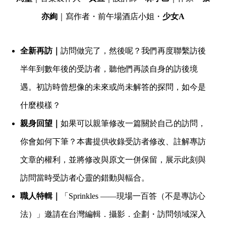
亦絢
｜寫作者・前午場酒店小姐・
少女A
全新再訪｜
訪問做完了，然後呢？我們再度聯繫訪後
半年到數年後的受訪者，聽他們再談自身的訪後境
遇。初訪時曾想像的未來或尚未解答的探問，如今是
什麼模樣？
親身回望｜
如果可以親筆修改一篇關於自己的訪問，
你會如何下筆？本書提供收錄受訪者修改、註解專訪
文章的權利，並將修改與原文一併保留，展示此刻與
訪問當時受訪者心靈的錯動與輻合。
職人特輯｜
「Sprinkles ——現場一百答（不是專訪心
法）」邀請在台灣編輯．攝影．企劃・訪問領域深入