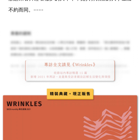
不約而同。⋯⋯