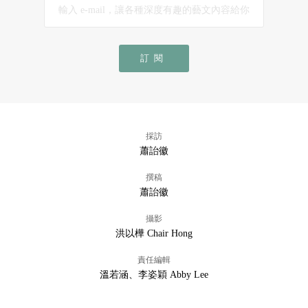
訂閱
採訪
蕭詒徽
撰稿
蕭詒徽
攝影
洪以樺 Chair Hong
責任編輯
溫若涵、李姿穎 Abby Lee