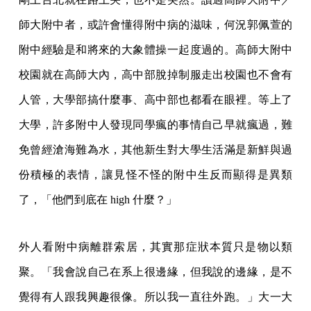
師大附中者，或許會懂得附中病的滋味，何況郭佩萱的
附中經驗是和將來的大象體操一起度過的。高師大附中
校園就在高師大內，高中部脫掉制服走出校園也不會有
人管，大學部搞什麼事、高中部也都看在眼裡。等上了
大學，許多附中人發現同學瘋的事情自己早就瘋過，難
免曾經滄海難為水，其他新生對大學生活滿是新鮮與過
份積極的表情，讓見怪不怪的附中生反而顯得是異類
了，「他們到底在 high 什麼？」
外人看附中病離群索居，其實那症狀本質只是物以類
聚。「我會說自己在系上很邊緣，但我說的邊緣，是不
覺得有人跟我興趣很像。所以我一直往外跑。」大一大