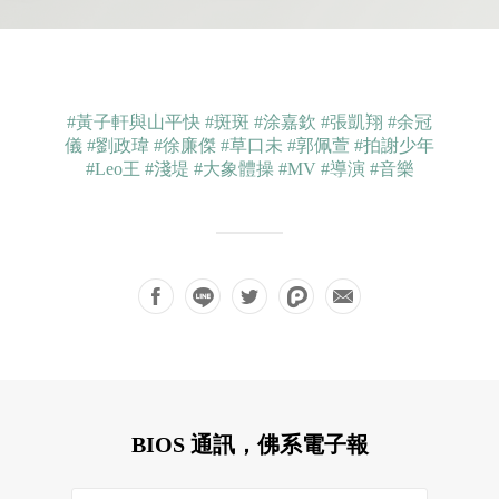
#黃子軒與山平快
#斑斑
#涂嘉欽
#張凱翔
#余冠
儀
#劉政瑋
#徐廉傑
#草口未
#郭佩萱
#拍謝少年
#Leo王
#淺堤
#大象體操
#MV
#導演
#音樂
BIOS 通訊，佛系電子報