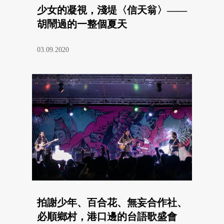
少女的凝視，淺堤〈信天翁〉——
胡鬧過的一整個夏天
03.09.2020
拍謝少年、百合花、無妄合作社、
必順鄉村，港口邊的台語歌盛會