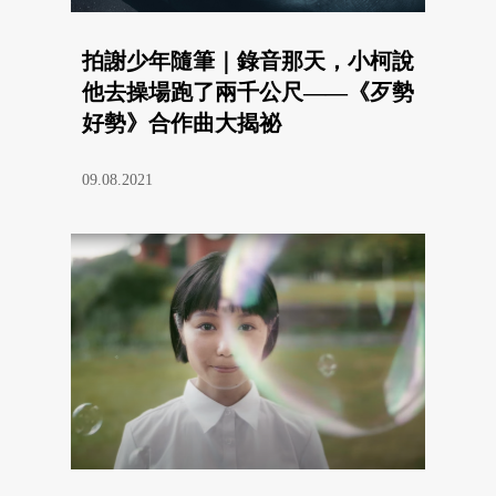
拍謝少年隨筆｜錄音那天，小柯說
他去操場跑了兩千公尺——《歹勢
好勢》合作曲大揭祕
09.08.2021