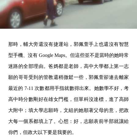
那時，輔大旁還沒有捷運站，郭佩萱手上也還沒有智慧
型手機、沒有 Google Maps。但這些並不是當時的她時常
迷路的全部理由。爸媽都是老師，高中大學都上第一志
願的哥哥受到的管教還稍微鬆一些，郭佩萱卻連去離家
最近的 7-11 次數都用手指就數得出來。她數學不好，考
高中時分數剛好在雄女門檻，但單科沒達標，進了高師
大附中；填大學志願時，文組的她順著父母的意，把政
大每一個系都填上了。心想：好，志願表前半部就讓給
你們，但政大以下要是我要的。