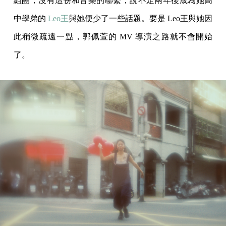
組團；沒有這份和音樂的聯繫，說不定兩年後成為她高
中學弟的
Leo王
與她便少了一些話題。要是 Leo王與她因
此稍微疏遠一點，郭佩萱的 MV 導演之路就不會開始
了。