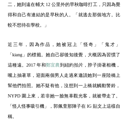
二，她到遠在輔大 12 公里外的早秋咖啡打工，只因為覺
得和自己有連結的是早秋的人。「就逃去那個地方。比
較不想待在學校。」
近三年，因為作品，她被冠上「怪奇」「鬼才」
「kiang」的標籤。她自己卻後知後覺，大概因為習慣了
這種遠。2017 年和
鄭宜農
到紐約拍片，脖子掛著相機，
嘴上抽著草，迎面兩個男人走過來邀請她到一座陸橋上
幫他們拍照。她不疑有他，沒想到一上橋就觸動警鈴，
NYPD 圍上來，若非她一臉無辜觀光客，就被帶走了。
「怪人怪事吸引機」，郭佩萱那陣子在 IG 貼文上這樣自
稱。