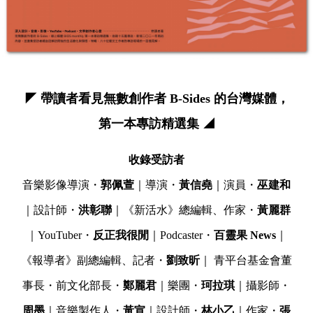
◤ 帶讀者看見無數創作者 B-Sides 的台灣媒體，
第一本專訪精選集 ◢
收錄受訪者
音樂影像導演・
郭佩萱
｜導演・
黃信堯
｜演員・
巫建和
｜設計師・
洪彰聯
｜《新活水》總編輯、作家・
黃麗群
｜YouTuber・
反正我很閒
｜Podcaster・
百靈果 News
｜
《報導者》副總編輯、記者・
劉致昕
｜ 青平台基金會董
事長・前文化部長・
鄭麗君
｜樂團・
珂拉琪
｜攝影師・
周墨
｜音樂製作人・
黃宣
｜設計師・
林小乙
｜作家・
張