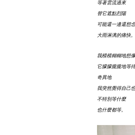
等著雲流過來
替它遮點烈陽
可能還一邊還想
大雨淋漓的痛快
我模模糊糊地想
它朦朦朧朧地等
奇異地
我突然覺得自己
不特別等什麼
也什麼都等。