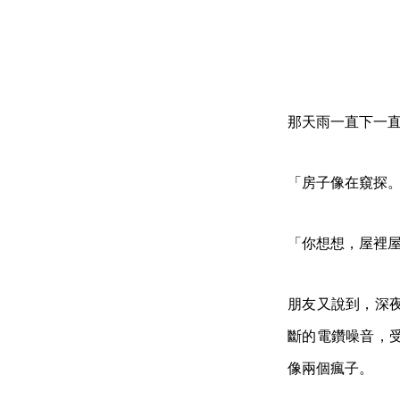
那天雨一直下一
「房子像在窺探
「你想想，屋裡
朋友又說到，深
斷的電鑽噪音，
像兩個瘋子。