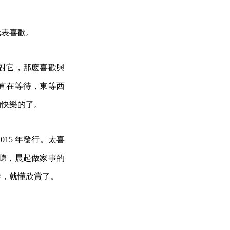
代表喜歡。
對它，那麽喜歡與
直在等待，東等西
夠快樂的了。
15 年發行。太喜
聽，晨起做家事的
待，就懂欣賞了。