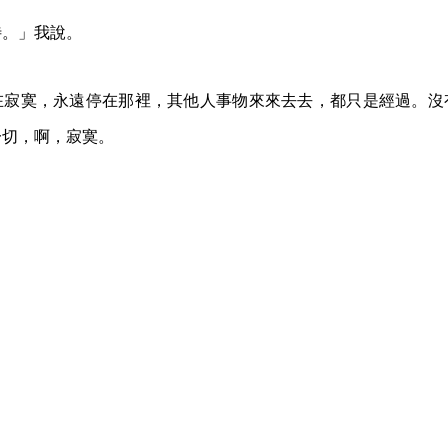
待。」我說。
在寂寞，永遠停在那裡，其他人事物來來去去，都只是經過。沒
一切，啊，寂寞。