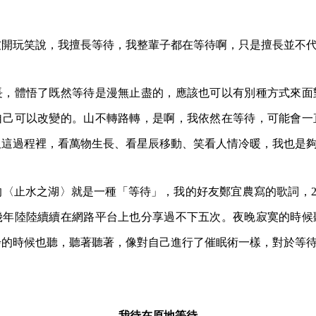
友開玩笑說，我擅長等待，我整輩子都在等待啊，只是擅長並不
長，體悟了既然等待是漫無止盡的，應該也可以有別種方式來面
自己可以改變的。山不轉路轉，是啊，我依然在等待，可能會一
但這過程裡，看萬物生長、看星辰移動、笑看人情冷暖，我也是
〈止水之湖〉就是一種「等待」，我的好友鄭宜農寫的歌詞，20
幾年陸陸續續在網路平台上也分享過不下五次。夜晚寂寞的時候
步的時候也聽，聽著聽著，像對自己進行了催眠術一樣，對於等
我待在原地等待