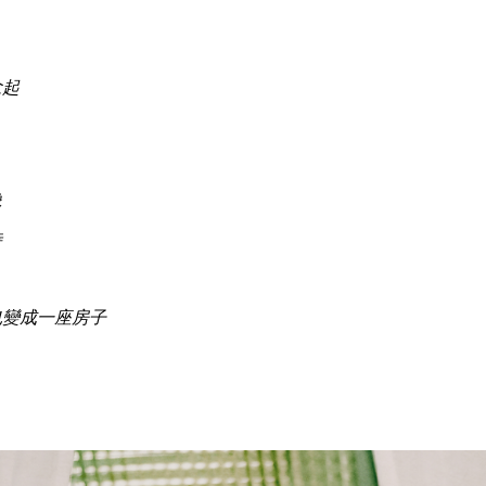
念起
。
像
待
也變成一座房子