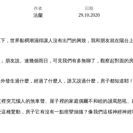
作者
日期
29.10.2020
法蘭
直下，世界黏稠潮濕得讓人沒有出門的興致，我和朋友就在陽台
。」朋友說。連幾個雨日，可見我們有多無聊了，觀察起對面的
屋外發生過什麼，經過了什麼人，誰又說過什麼，房子都知道耶
夜裡突兀惱人的煞車聲、屋子裡的家庭偶爾不和睦的謾罵怒吼、
受這種驚動，房子它有沒有一點痙攣抽搐？像我們這樣神經神經