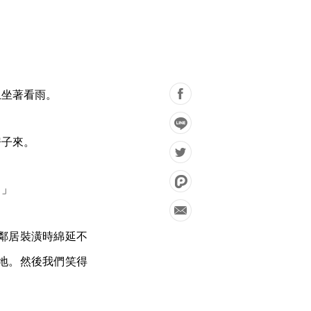
上坐著看雨。
房子來。
！」
鄰居裝潢時綿延不
地。然後我們笑得