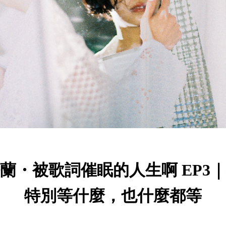
蘭・被歌詞催眠的人生啊 EP3
特別等什麼，也什麼都等