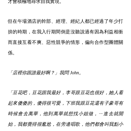
才會積極地尋求自我實現。
但在午場酒店的幹部、經理、經紀人都已經過了年少打
拚的時期，在我入行期間倒是沒聽說過有因為利益相衝
而直接互看不爽、惡性競爭的情形，偏向合作型團體關
係。
「店裡你跟誰最好啊？」我問 John。
「豆花吧，豆花跟我最好，李哥跟豆花也很好，她人看
起來傻傻的，傻得很可愛，下班我跟豆花還有子豪哥有
時候會去萬華，他到萬華就想找小姐做，ㄧ進去就開
始，我都覺得很尷尬，在旁邊唱歌，他們都會叫我點小