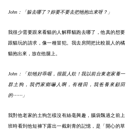
John：「躲去哪了？妳要不要去把牠抱出來呀？」
我很少需要跟來看貓的人解釋貓跑去哪了，他真的想要
跟貓玩的請求，像一種冒犯。我去房間把比較親人的橘
貓抱出來，放在他腿上。
John：「欸牠好乖喔，很親人欸！我以前台東老家養一
群土狗，我們家鄉嚇人啊，有種田，我爸養來顧田
的⋯⋯」
我對他老家的土狗怎樣沒有絲毫興趣，腦袋飄過之前上
班時看到他短褲下露出一截刺青的記憶，是「開心的草