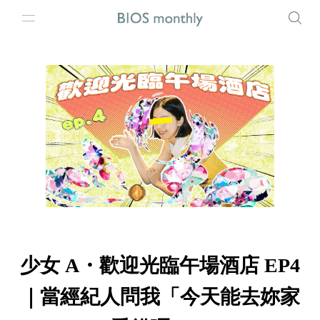
少女 A・歡迎光臨午場酒店 EP4
｜當經紀人問我「今天能去妳家