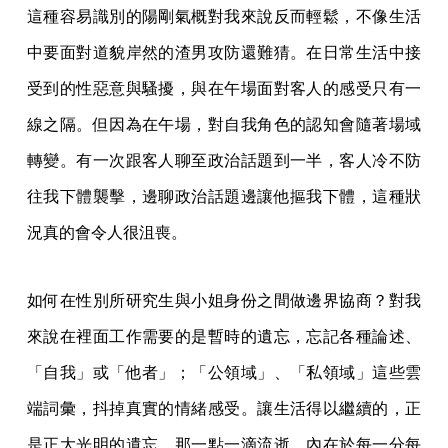
這種容易識別的陽剛氣概對我來說反而輕鬆，不像生活
中要面對道貌岸然的渣男攻防還難猜。在日常生活中接
受到的性惡意與騷擾，與在午場面對客人的感受只有一
線之隔。但因為在午場，對自我角色的認知會隨著場域
轉變。有一次跟客人聊至政治話題到一半，客人冷不防
往我下體襲擊，邊聊政治話題邊讓他摳我下體，這種狀
況真的會令人很沮喪。
如何在性別所研究生與小姐身份之間做邊界協商？對我
來說在裡面工作需要的是暫時的遺忘，忘記各種論述、
「自我」或「他者」；「公領域」、「私領域」這些雲
端詞彙，抖掉真實的情緒感受。讓生活得以繼續的，正
是正大光明的遺忘。那一點一滴流逝，內在於每一分每