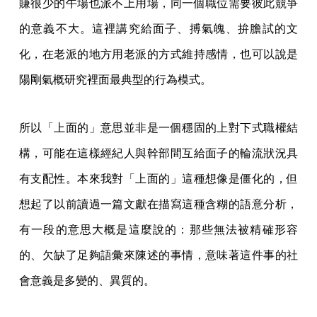
賺很少的午場也派不上用場，同一個職位需要彼此競爭
的意義不大。這裡講究給面子、搏氣魄、拚膽試的文
化，在老派的地方用老派的方式維持感情，也可以說是
陽剛氣概研究裡面最典型的行為模式。
所以「上面的」意思並非是一個穩固的上對下式職權結
構，可能在這樣經紀人與幹部間互給面子的輪流狀況具
有支配性。本來我對「上面的」這種想像是僵化的，但
想起了以前讀過一篇文獻在描寫這種含糊的語意分析，
有一段的意思大概是這麼說的：那些無法被精確形容
的、欠缺了足夠語彙來陳述的事情，意味著這件事的社
會意義是多變的、異質的。