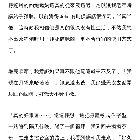
樣蹩腳的約炮邀約還真的從來沒遇過，足以讓我老年時
講給子孫聽。以前覺得 John 有時候講話很浮氣，半真半
假，這時候我相信他是真的很久沒有性生活，不然我想
不出來約炮時用「拜託貓咪圖」更不合時宜的使用方式
了。
皺完眉頭，我意識如果再不跟他疏遠就來不及了，「我
現在月經來哈哈哈～」訊息送出後，我好幾天沒去點開
John 的回覆，好幾天不碰手機。
「真的好累喔⋯⋯」邊這樣想，邊把身體弓成 G 字型，
一路睡到隔天傍晚。過了一個禮拜，我又回去摸摸茶上
班，在走去控台室的路上，我看到他朝我走來，「好久