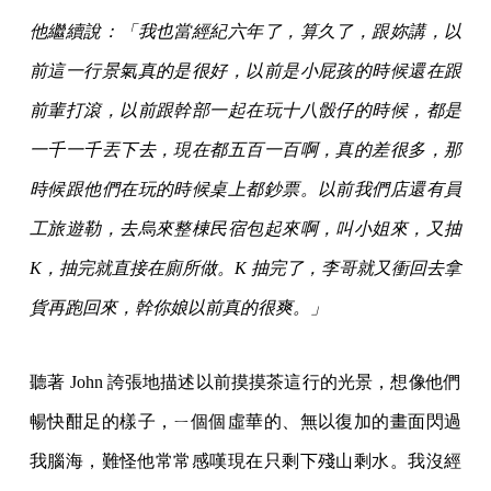
他繼續說：「我也當經紀六年了，算久了，跟妳講，以
前這一行景氣真的是很好，以前是小屁孩的時候還在跟
前輩打滾，以前跟幹部一起在玩十八骰仔的時候，都是
一千一千丟下去，現在都五百一百啊，真的差很多，那
時候跟他們在玩的時候桌上都鈔票。以前我們店還有員
工旅遊勒，去烏來整棟民宿包起來啊，叫小姐來，又抽
K，抽完就直接在廁所做。K 抽完了，李哥就又衝回去拿
貨再跑回來，幹你娘以前真的很爽。」
聽著 John 誇張地描述以前摸摸茶這行的光景，想像他們
暢快酣足的樣子，ㄧ個個虛華的、無以復加的畫面閃過
我腦海，難怪他常常感嘆現在只剩下殘山剩水。我沒經