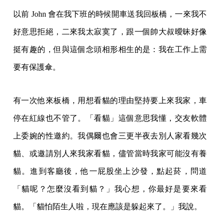
以前 John 會在我下班的時候開車送我回板橋，一來我不
好意思拒絕，二來我太寂寞了，跟一個帥大叔曖昧好像
挺有趣的，但與這個念頭相形相生的是：我在工作上需
要有保護傘。
有一次他來板橋，用想看貓的理由堅持要上來我家，車
停在紅線也不管了。「看貓」這個意思我懂，交友軟體
上委婉的性邀約。我偶爾也會三更半夜去別人家看幾次
貓、或邀請別人來我家看貓，儘管當時我家可能沒有養
貓。進到客廳後，他一屁股坐上沙發，點起菸，問道
「貓呢？怎麼沒看到貓？」我心想，你最好是要來看
貓。「貓怕陌生人啦，現在應該是躲起來了。」我說。