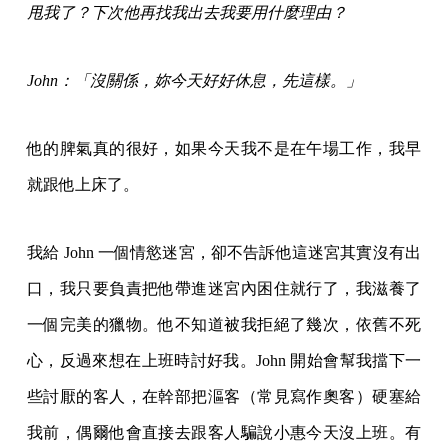
甩我了？下次他再找我出去我要用什麼理由？
John：「沒關係，妳今天好好休息，先這樣。」
他的脾氣真的很好，如果今天我不是在午場工作，我早
就跟他上床了。
我給 John 一個情慾迷宮，卻不告訴他這迷宮其實沒有出
口，我只要負責把他帶進迷宮內困住就行了，我滋養了
一個完美的獵物。他不知道被我拒絕了幾次，依舊不死
心，反過來想在上班時討好我。John 開始會幫我擋下一
些討厭的客人，在幹部把漚客（常見寫作奧客）硬塞給
我前，偶爾他會直接去跟客人騙說小惠今天沒上班。有