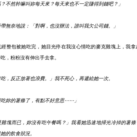
嗎？不然幹嘛叫妳每天來？每天來也不一定賺得到錢吧？」
語帶無奈地說：「對啊，也沒辦法，誰叫我欠公司錢。」
已經整包被她吃完，她目光停在我沒心情吃的麥克雞塊上，我拿
粉吃，粉粉沒有伸出手去拿。
口吃，反正放著也浪費。」我不死心，再遞給她一次。
經吃妳的薯條了，有點不好意思⋯⋯」
是雞塊而已，妳沒有吃午餐嗎？」我看她迅速地掃光冷掉的薯條
起她的飲食狀況。