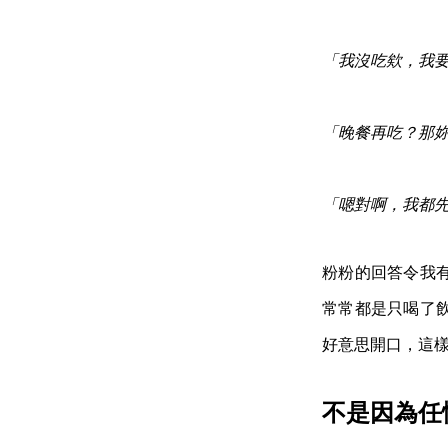
「我沒吃欸，我
「晚餐再吃？那
「嗯對啊，我都
粉粉的回答令我
常常都是只喝了
好意思開口，這
不是因為任