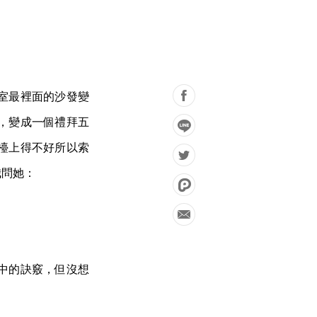
室最裡面的沙發變
，變成一個禮拜五
檯上得不好所以索
我問她：
中的訣竅，但沒想