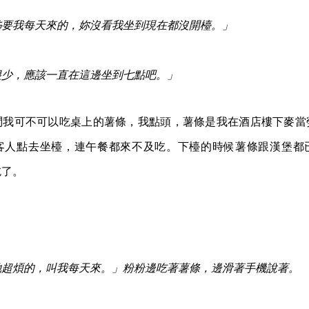
姊要我每天來的，妳沒看我坐到現在都沒開檯。」
很少，應該一直在這邊坐到七點吧。」
問我可不可以吃桌上的薯條，我點頭，薯條是我在酒店樓下麥當
客人點去坐檯，連午餐都來不及吃。下檯的時候薯條跟漢堡都
吃了。
」
她超煩的，叫我每天來。」粉粉邊吃著薯條，邊滑著手機說著。