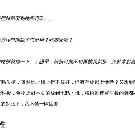
要把錢留著到晚餐再吃。」
妳這段時間餓了怎麼辦？吃零食喔？」
先吃餅乾擋一下。」語畢，粉粉可能不想再被我刺探，終於拿起
有點失措，雖然她上檯上得不算好，但有至於那麼慘嗎？又想到
飲料後，食物原封不動的放到七點下班，粉粉卻連買午餐的錢都
樣的對比下，我不禁一陣困窘。
性