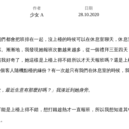
作者
日期
28.10.2020
少女 A
我們都會把班排在一起，沒上檯的時候可以在休息室聊天，休息
席。漸漸地，我發現她報班次數越來越多，從一個禮拜三至四天
讓我好奇了，她這樣是上檯上得不錯所以才天天報班嗎？還是上
一個客人隨機點檯的緣份？有一次趁只有我們在休息室的時候，
欸，最近生意有那麼好嗎？」我湊近到她身旁。
可能是上檯上得不錯，想打鐵趁熱才一直報班，所以我想知道其
反。