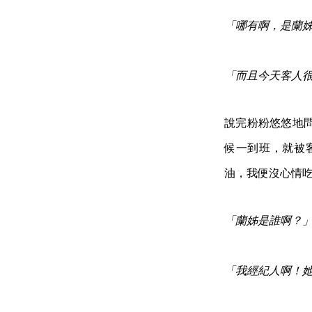
「哪有啊，是蘭
「而且今天客人
說完粉粉悠悠地
候一到班，就被
油，我便沒心情
「蘭姊是誰啊？
「我經紀人啊！