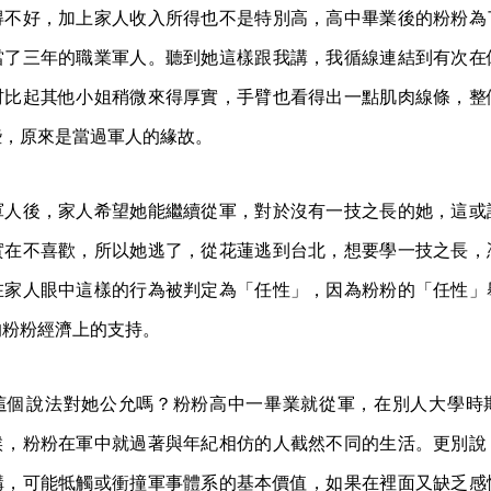
得不好，加上家人收入所得也不是特別高，高中畢業後的粉粉為
當了三年的職業軍人。聽到她這樣跟我講，我循線連結到有次在
材比起其他小姐稍微來得厚實，手臂也看得出一點肌肉線條，整
些，原來是當過軍人的緣故。
軍人後，家人希望她能繼續從軍，對於沒有一技之長的她，這或
實在不喜歡，所以她逃了，從花蓮逃到台北，想要學一技之長，
在家人眼中這樣的行為被判定為「任性」，因為粉粉的「任性」
的粉粉經濟上的支持。
這個說法對她公允嗎？粉粉高中一畢業就從軍，在別人大學時
候，粉粉在軍中就過著與年紀相仿的人截然不同的生活。更別說
構，可能牴觸或衝撞軍事體系的基本價值，如果在裡面又缺乏感