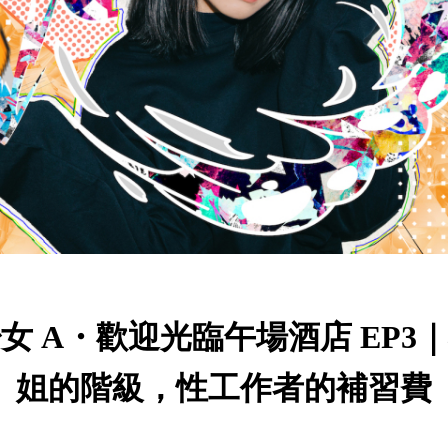
女 A・歡迎光臨午場酒店 EP3
姐的階級，性工作者的補習費