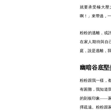
就要承受極大壓
啊！」來帶過，
粉粉的逃離，或
在家人期待與自
庭，說是逃離，
幽暗谷底堅
粉粉跟我一樣，
有困難，我知道
的刻板印象——
擇疏遠。粉粉跟