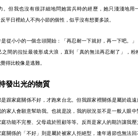
力。但我也沒有很詳細地問她當兵時的經歷，她只淺淺地用
一反平日裡給人不拘小節的個性，似乎沒有想要多談。
許是從小小的一個念頭開始：「再忍耐一下就好，再一下吧。」
己之間的拉扯最後形成大浪，直到「真的無法再忍耐了」，粉
我覺得比較像是逃難。
持發出光的物質
都是跟家庭關係不好，才跑來台北。但我跟家裡關係是屬於疏遠
我的家人會願意幫助我。也就是說，我的狀況並不是一般人眼中
家庭功能不完整、父母疏於照顧等等。反而是家人的期許讓我壓
家庭關係的「不好」則是屬於被家人拒絕型，逢年過節也無法回