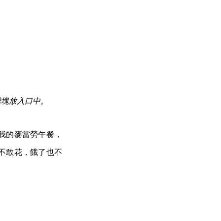
雞塊放入口中。
我的麥當勞午餐，
不敢花，餓了也不