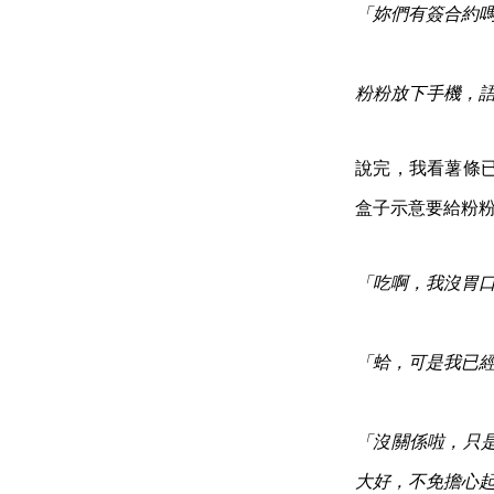
「妳們有簽合約
粉粉放下手機，
說完，我看薯條
盒子示意要給粉
「吃啊，我沒胃
「蛤，可是我已
「沒關係啦，只
大好，不免擔心