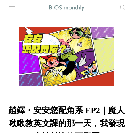
趙鐸・安安您配角系 EP2｜魔人
啾啾教英文課的那一天，我發現