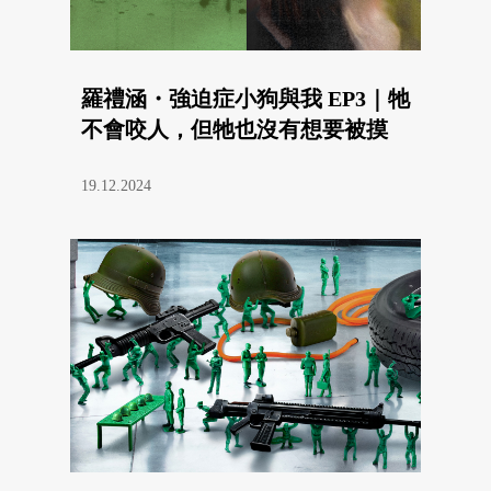
羅禮涵・強迫症小狗與我 EP3｜牠
不會咬人，但牠也沒有想要被摸
19.12.2024