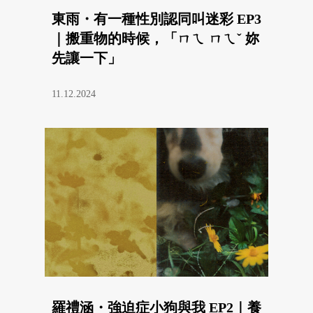
東雨・有一種性別認同叫迷彩 EP3
｜搬重物的時候，「ㄇㄟ ㄇㄟˇ 妳
先讓一下」
11.12.2024
羅禮涵・強迫症小狗與我 EP2｜養