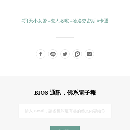
#飛天小女警
#魔人啾啾
#哈洛史密斯
#卡通
BIOS 通訊，佛系電子報