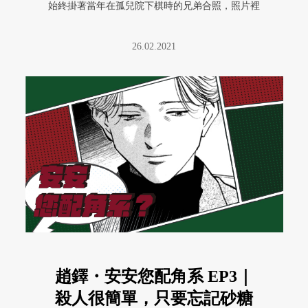
始終掛著當年在孤兒院下棋時的兄弟合照，照片裡
是相依為命的弟弟乾淨的笑。
26.02.2021
趙鐸・安安您配角系 EP3｜
殺人很簡單，只要忘記砂糖