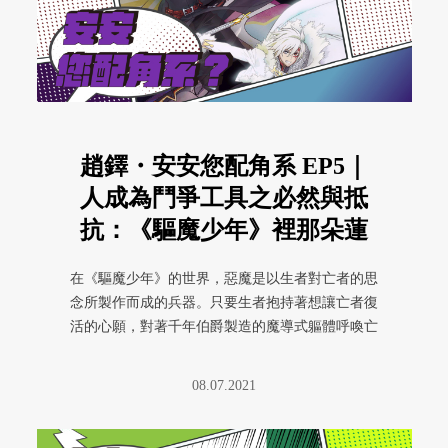
趙鐸・安安您配角系 EP5｜
人成為鬥爭工具之必然與抵
抗：《驅魔少年》裡那朵蓮
花
在《驅魔少年》的世界，惡魔是以生者對亡者的思
念所製作而成的兵器。只要生者抱持著想讓亡者復
活的心願，對著千年伯爵製造的魔導式軀體呼喚亡
者的名字，亡者的靈魂便會附身 ...
08.07.2021