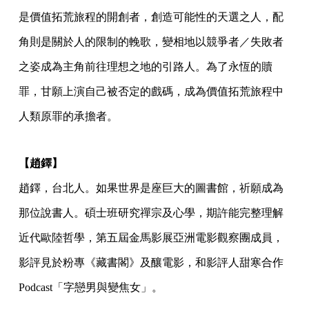
是價值拓荒旅程的開創者，創造可能性的天選之人，配
角則是關於人的限制的輓歌，變相地以競爭者／失敗者
之姿成為主角前往理想之地的引路人。為了永恆的贖
罪，甘願上演自己被否定的戲碼，成為價值拓荒旅程中
人類原罪的承擔者。
【趙鐸】
趙鐸，台北人。如果世界是座巨大的圖書館，祈願成為
那位說書人。碩士班研究禪宗及心學，期許能完整理解
近代歐陸哲學，第五屆金馬影展亞洲電影觀察團成員，
影評見於粉專《藏書閣》及釀電影，和影評人甜寒合作
Podcast「字戀男與變焦女」。