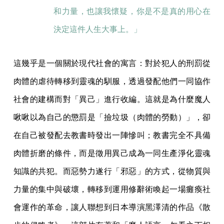
和力量，也讓我懷疑，你是不是真的用心在
決定這件人生大事上。」
這幾乎是一個關於現代社會的寓言：對於犯人的刑罰從
肉體的虐待轉移到靈魂的馴服，透過發配他們一同協作
社會的建構而對「異己」進行收編。這就是為什麼魔人
啾啾以為自己的懲罰是「撿垃圾（肉體的勞動）」，卻
在自己被發配去教書時發出一陣慘叫；教書完全不具備
肉體折磨的條件，而是徵用異己成為一同生產淨化靈魂
知識的共犯。而惡勢力遂行「邪惡」的方式，從物質與
力量的集中與破壞，轉移到運用修辭術喚起一場癱瘓社
會運作的革命，讓人聯想到日本導演黑澤清的作品《散