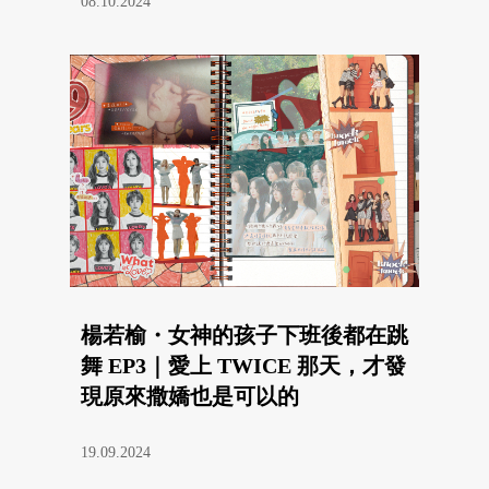
08.10.2024
楊若榆・女神的孩子下班後都在跳
舞 EP3｜愛上 TWICE 那天，才發
現原來撒嬌也是可以的
19.09.2024