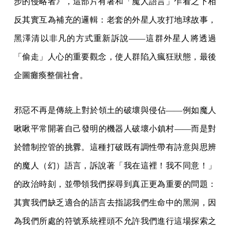
步的侵略者》，這部片有著和「魔人語言」乍看之下相
反其實互為補充的邏輯：老套的外星人攻打地球故事，
黑澤清以非凡的方式重新訴說——這群外星人將透過
「偷走」人心的重要觀念，使人群陷入瘋狂狀態，最後
企圖癱瘓整個社會。
邪惡不再是傳統上對於領土的破壞與侵佔——例如魔人
啾啾平常開著自己發明的機器人破壞小鎮村——而是對
於體制控管的挑釁。這種打破既有調性帶有詩意與思辨
的魔人（幻）語言，訴說著「我在這裡！我不同意！」
的政治時刻，並帶領我們探尋到真正更為重要的問題：
其實我們缺乏適合的語言去指認我們生命中的黑洞，因
為我們所處的符號系統裡頭不允許我們進行這場探索之