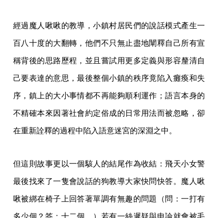
經過魔人啾啾的教導，小鎮村居民們的說話模式產生一
百八十度的大翻轉，他們不只無止盡地闡釋自己所有宣
稱背後的思路歷程，並且嘗試用更多定義與形容釐清自
己要表達的意思，最後整個小鎮的秩序竟陷入癱瘓和失
序，鎮上的大小事情都不再能夠順利運作；語言本身的
不精確本來因著社會約定俗成的日常用法而被忽略，卻
在重新詮釋的過程中陷入語意迷宮的深淵之中。
但這則故事更以一個駭人的結尾作為收結：飛天小女警
最後找來了一隻會說話的狗教導大家快問快答。魔人啾
啾被綁在椅子上回答著單調有無趣的問題（問：一打有
多少個？答：十二個。）若有一絲遲疑與申論就會被毛