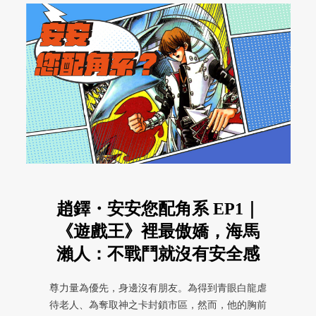
趙鐸・安安您配角系 EP1｜
《遊戲王》裡最傲嬌，海馬
瀨人：不戰鬥就沒有安全感
尊力量為優先，身邊沒有朋友。為得到青眼白龍虐
待老人、為奪取神之卡封鎖市區，然而，他的胸前