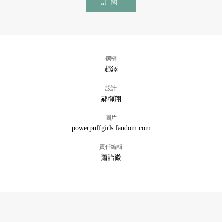
訂閱
撰稿
趙鐸
設計
郝御翔
圖片
powerpuffgirls.fandom.com
責任編輯
蕭詒徽