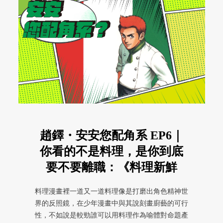
趙鐸・安安您配角系 EP6｜
你看的不是料理，是你到底
要不要離職：《料理新鮮
人》
料理漫畫裡一道又一道料理像是打磨出角色精神世
界的反照鏡，在少年漫畫中與其說刻畫廚藝的可行
性，不如說是較勁誰可以用料理作為喻體對命題產