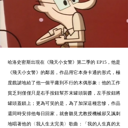
哈洛史密斯出現在《飛天小女警》第二季的 EP15，他是
《飛天小女警》的鄰居，作品用它本身卡通的形式，極
度戲謔地給了他一個平庸到不行的木偶形象：他的工作
貧乏到僅僅只是右手按鈕幫芥末罐頭裝醬，左手按鈕將
罐頭蓋鎖上；更為可笑的是，為了加深這種悲慘，作品
還同時安排他每日回家，就會聽見尤教授機械卻又諷刺
地唱著他的〈我人生太完美〉歌曲：「我的人生真的太