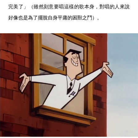
完美了」（雖然刻意要唱這樣的歌本身，對唱的人來說
好像也是為了擺脫自身平庸的困獸之鬥）。