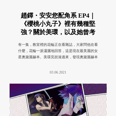
趙鐸・安安您配角系 EP4｜
《櫻桃小丸子》裡有幾種堅
強？關於美環，以及她曾考
慮剪掉的那頭長髮
有一集，教室裡的花輪正在看雜誌，大家問他在看
什麼，花輪一派瀟灑地回答，這是現在最美麗的女
星奧黛麗赫本。美環見狀湊過來，發現奧黛麗赫本
有俏麗的短髮，竟一反張狂積極 ...
03.06.2021