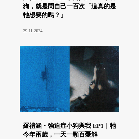
狗，就是問自己一百次「這真的是
牠想要的嗎？」
29.11.2024
羅禮涵・強迫症小狗與我 EP1｜牠
今年兩歲，一天一顆百憂解