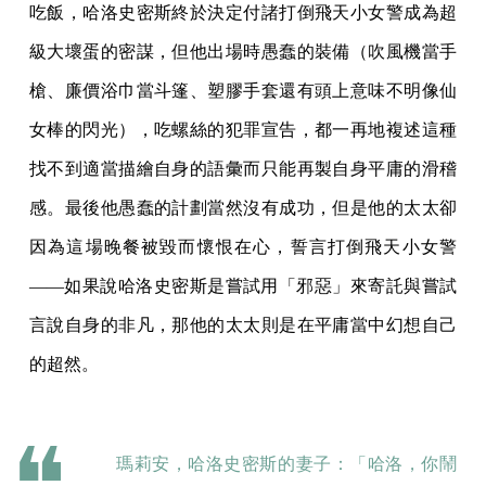
吃飯，哈洛史密斯終於決定付諸打倒飛天小女警成為超
級大壞蛋的密謀，但他出場時愚蠢的裝備（吹風機當手
槍、廉價浴巾當斗篷、塑膠手套還有頭上意味不明像仙
女棒的閃光），吃螺絲的犯罪宣告，都一再地複述這種
找不到適當描繪自身的語彙而只能再製自身平庸的滑稽
感。最後他愚蠢的計劃當然沒有成功，但是他的太太卻
因為這場晚餐被毀而懷恨在心，誓言打倒飛天小女警
——如果說哈洛史密斯是嘗試用「邪惡」來寄託與嘗試
言說自身的非凡，那他的太太則是在平庸當中幻想自己
的超然。
瑪莉安，哈洛史密斯的妻子：「哈洛，你鬧