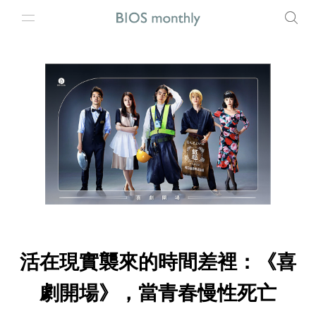
活在現實襲來的時間差裡：《喜
劇開場》，當青春慢性死亡