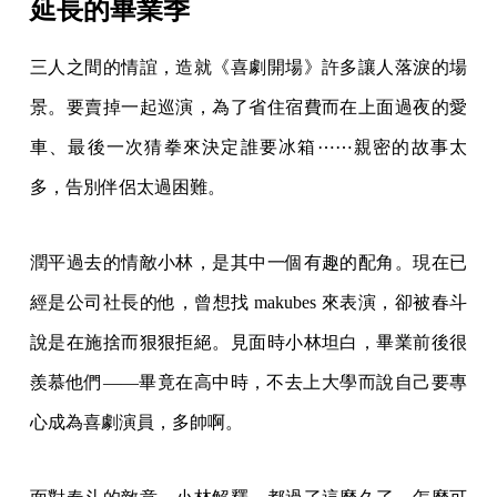
延長的畢業季
三人之間的情誼，造就《喜劇開場》許多讓人落淚的場
景。要賣掉一起巡演，為了省住宿費而在上面過夜的愛
車、最後一次猜拳來決定誰要冰箱⋯⋯親密的故事太
多，告別伴侶太過困難。
潤平過去的情敵小林，是其中一個有趣的配角。現在已
經是公司社長的他，曾想找 makubes 來表演，卻被春斗
說是在施捨而狠狠拒絕。見面時小林坦白，畢業前後很
羨慕他們——畢竟在高中時，不去上大學而說自己要專
心成為喜劇演員，多帥啊。