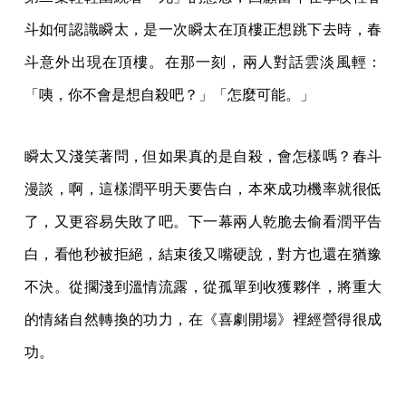
斗如何認識瞬太，是一次瞬太在頂樓正想跳下去時，春
斗意外出現在頂樓。在那一刻，兩人對話雲淡風輕：
「咦，你不會是想自殺吧？」「怎麼可能。」
瞬太又淺笑著問，但如果真的是自殺，會怎樣嗎？春斗
漫談，啊，這樣潤平明天要告白，本來成功機率就很低
了，又更容易失敗了吧。下一幕兩人乾脆去偷看潤平告
白，看他秒被拒絕，結束後又嘴硬說，對方也還在猶豫
不決。從擱淺到溫情流露，從孤單到收獲夥伴，將重大
的情緒自然轉換的功力，在《喜劇開場》裡經營得很成
功。