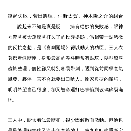
說起失敗，菅田將暉、仲野太賀、神木隆之介的組合
——說起來不知是褒是貶——擁有絕妙的失敗感，眼神
裡帶著被命運壓著打久了的投降姿態，偶爾帶一點稀微
的反抗念想，是《喜劇開場》得以動人的功臣。三人衣
著都看似隨便，身形最高的春斗時常有點駝，髮型鬆厚
疏於整理，個性卻又特別容易帶刺，遇到從前同學意氣
風發、夥伴一言不合就要出口嗆人。輸家典型的倔強，
明明希望自己很強，卻又被命運打巴掌輸到玻璃碎裂滿
地。
三人中，瞬太看似最隨和，很少因解散而激動。但他也
是最能理解夥伴及這十年意義的人，第九集時他重新定