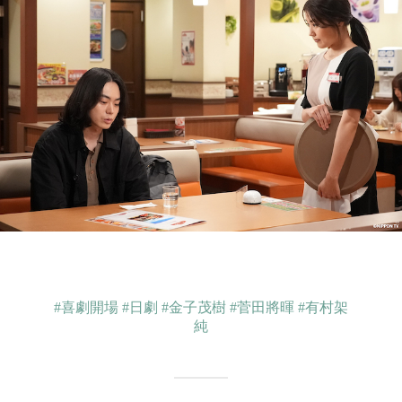
#喜劇開場
#日劇
#金子茂樹
#菅田將暉
#有村架
純