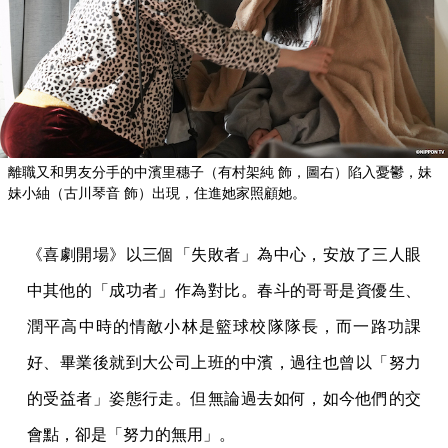
離職又和男友分手的中濱里穗子（有村架純 飾，圖右）陷入憂鬱，妹
妹小紬（古川琴音 飾）出現，住進她家照顧她。
《喜劇開場》以三個「失敗者」為中心，安放了三人眼
中其他的「成功者」作為對比。春斗的哥哥是資優生、
潤平高中時的情敵小林是籃球校隊隊長，而一路功課
好、畢業後就到大公司上班的中濱，過往也曾以「努力
的受益者」姿態行走。但無論過去如何，如今他們的交
會點，卻是「努力的無用」。