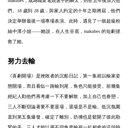
makubes，成為職業電競選手的瞬太，則在五年後加入他
們。18 歲到 28 歲，與家人約定的十年之期將屆，他們
決定舉辦最後一場專場表演。此時，遇見了一個超級粉
絲中濱小姐——她說，在人生谷底，makubes 的短劇拯
救了她。
努力去輸
《喜劇開場》是挫敗者的沉船日記，第一集就以輸家姿
態開場，而且看似一路輸到尾，角色只能接受。前幾集
經紀人勸他們再考慮一下不要解散，加上自己也眷戀，
三人不斷辯論著要不要退場，退場是不是輸。低沉氛圍
直到第五集爆發，確定了離別，彷彿也是鬆開了彼此勒
緊的手，三人才能以用不同角度檢視一起相處的這段時