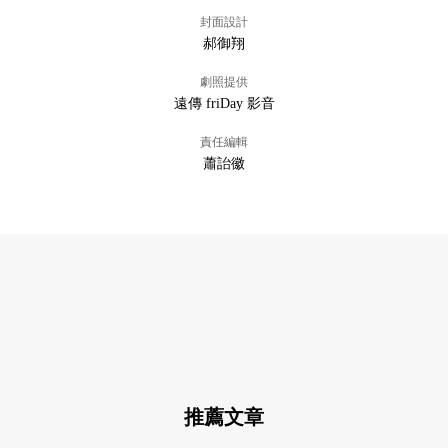
封面設計
郝御翔
劇照提供
遠傳 friDay 影音
責任編輯
蕭詒徽
推薦文章