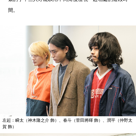
間。
左起：瞬太（神木隆之介 飾）、春斗（菅田將暉 飾）、潤平（仲野太
賀 飾）