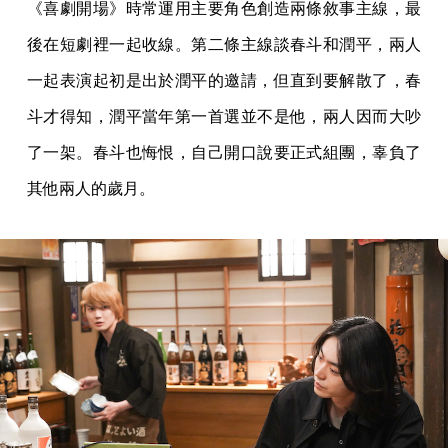
《喜劇開場》時常運用主要角色創造兩條敘事主線，最
後在短劇裡一起收線。第二條主線談春斗和潤平，兩人
一起表演起初是出於潤平的邀請，但直到要解散了，春
斗才得知，潤平當年第一首選並不是他，兩人因而大吵
了一架。春斗也悔恨，自己開口說要正式組團，辜負了
其他兩人的歲月。