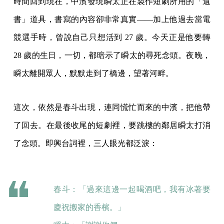
時間回到現在，中濱發現瞬太正在製作短劇所用的「遺
書」道具，書寫的內容卻非常真實——加上他過去當電
競選手時，曾說自己只想活到 27 歲。今天正是他要轉
28 歲的生日，一切，都暗示了瞬太的尋死念頭。夜晚，
瞬太離開眾人，默默走到了橋邊，望著河畔。
這次，依然是春斗出現，連同慌忙而來的中濱，把他帶
了回去。在最後收尾的短劇裡，要跳樓的鄰居瞬太打消
了念頭。即興台詞裡，三人眼光都泛淚：
春斗：「過來這邊一起喝酒吧，我有冰著要
慶祝搬家的香檳。」