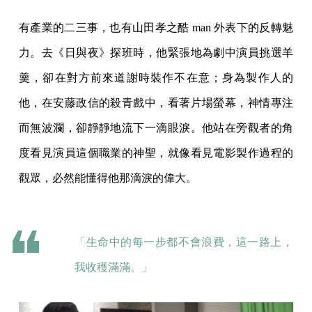
有產業的二三事，也有山田孝之酷 man 外表下的反轉魅
力。去《日與夜》探班時，他緊張地為劇中演員挑選羊
羹，卻在對方前來道謝時裝作不在意；身為製作人的
他，在安藤政信的殺青戲中，看著片場螢幕，神情專注
而無波瀾，卻靜靜地流下一滴眼淚。他站在旁觀者的角
度看見演員這個職業的神聖，就像看見電影製作過程的
觀眾，必然能懂得他那滴淚的偉大。
「生命中的每一步都不會浪費，這一路上，
我收穫滿滿。」