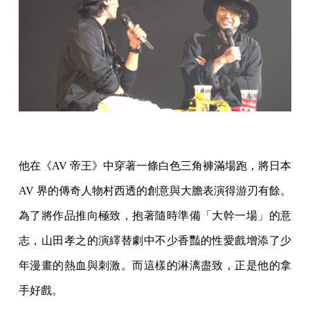
他在《AV 帝王》中穿著一條白色三角褲滿場跑，將日本
AV 界的傳奇人物村西透的創意與大膽表演得游刃有餘。
為了將作品推向極致，抱著隨時準備「大幹一場」的意
志，山田孝之的演繹替劇中不少香豔的性愛戲增添了少
年漫畫的熱血與刺激。而這樣的淋漓盡致，正是他的拿
手好戲。