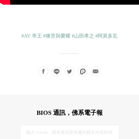
#AV 帝王
#痛苦與榮耀
#山田孝之
#阿莫多瓦
BIOS 通訊，佛系電子報