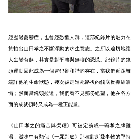
經歷過憂鬱症，也曾經恐懼人群，這部紀錄片的魅力在
於拍出山田孝之不斷浮動的求生意志。之所以迫切地讓
人生變有趣，其實是對平庸與無聊的恐慌。紀錄片的鏡
頭運動因此成為一個冒犯卻和諧的存在，當我們近距離
端詳他的生命狀態，幾次被走進死路後的觸底反彈給震
懾；然而當鏡頭拉遠，我們看不見那份絕望，他在各方
面的成就頓時又成為一種正能量。
《山田孝之的痛苦與榮耀》可被定義成一碗孝之牌雞
湯，滋味中有類似《一屍到底》那種對所愛事物的堅持