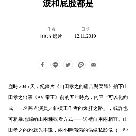
淚和屁股都是
作者
日期
12.11.2019
BIOS 選片
歷時 2045 天，紀錄片《山田孝之的痛苦與榮耀》拍下山
田孝之出演《AV 帝王》前的五年時光，內容上可以化約
成「一名跨界演員／斜槓工作者的爆肝之路」，或許也
可粗暴地歸納出兩種觀看方式——送禮自用兩相宜。山
田孝之的粉就先不說，兩小時滿滿的偶像私影像（一些