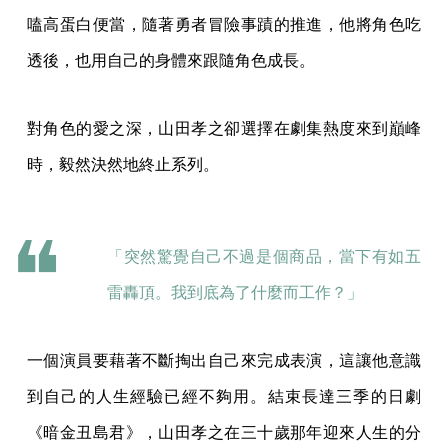
嗑高蛋白便當，隨著勇者冒險事蹟的推進，他將角色吃
透後，也用自己的身體來跟隨角色成長。
對角色的愛之深，山田孝之卻選擇在劇集熱度來到巔峰
時，毅然決然地終止系列。
「突然驚覺自己不過是個商品，當下有如五
雷轟頂。我到底為了什麼而工作？」
一個演員要藉著不斷掏出自己來完成表演，這讓他意識
到自己的人生經驗已經不夠用。結束長達三季的日劇
《暗金丑島君》，山田孝之在三十歲那年迎來人生的分