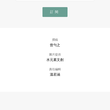
訂閱
撰稿
曾勻之
圖片提供
水元素文創
責任編輯
溫若涵