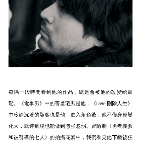
每隔一段時間看到他的作品，總是會被他的改變給震
驚。《電車男》中的害羞宅男是他，《Dele 刪除人生》
中冷靜沉著的駭客也是他。進入角色後，他不僅身形變
化大，就連氣場也能做到忽強忽弱。冒險劇《勇者義彥
和被引導的七人》的拍攝花絮中，我們看見他下戲後狂