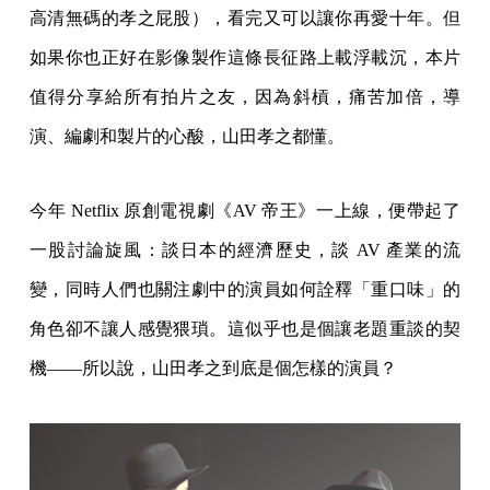
高清無碼的孝之屁股），看完又可以讓你再愛十年。但
如果你也正好在影像製作這條長征路上載浮載沉，本片
值得分享給所有拍片之友，因為斜槓，痛苦加倍，導
演、編劇和製片的心酸，山田孝之都懂。
今年 Netflix 原創電視劇《AV 帝王》一上線，便帶起了
一股討論旋風：談日本的經濟歷史，談 AV 產業的流
變，同時人們也關注劇中的演員如何詮釋「重口味」的
角色卻不讓人感覺猥瑣。這似乎也是個讓老題重談的契
機——所以說，山田孝之到底是個怎樣的演員？