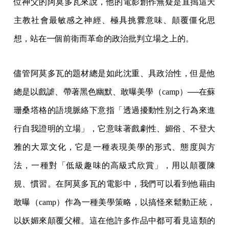
位神父的阿莫多瓦來說，他的電影創作無疑是直搗這天
主教社會最敏感之神經、極具挑釁意味、顛覆僵化思
想，站在一個前衛而革命的政治批判立場之上的。
儘管阿莫多瓦的題材總是如此沈重、具政治性，但是他
總是以戲謔、帶著黑色幽默、敢曝美學（camp）──在蘇
珊桑塔格的語境脈絡下意指「透過擾動性別之行為來進
行自我證明的立場」，它意味著戲劇性、媚俗、不登大
雅的大眾文化，它是一種表現美學的形式、態度與方
法，一種對「低級趣味的高級式欣賞」，用以顛覆陳
規、慣習。在阿莫多瓦的電影中，我們可以看到他藉由
敢曝（camp）作為一種美學策略，以搞怪來鬆動正統，
以妖媚來顛覆父權。這在他許多作品中都可看見這類的