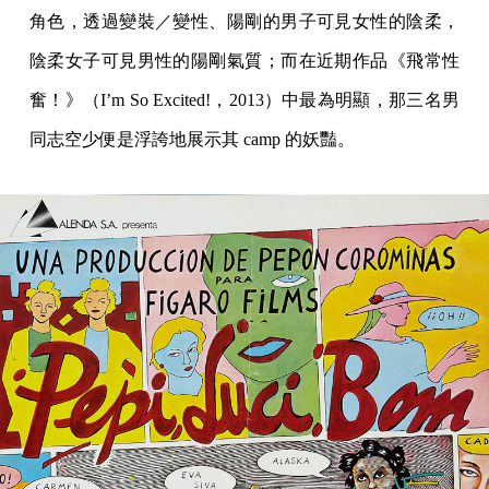
角色，透過變裝／變性、陽剛的男子可見女性的陰柔，
陰柔女子可見男性的陽剛氣質；而在近期作品《飛常性
奮！》（I’m So Excited!，2013）中最為明顯，那三名男
同志空少便是浮誇地展示其 camp 的妖豔。