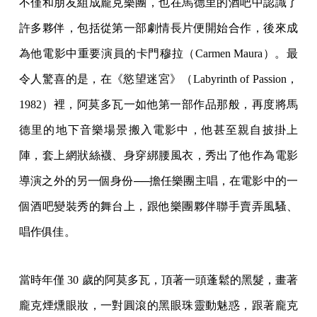
不僅和朋友組成龐克樂團，也在馬德里的酒吧中認識了
許多夥伴，包括從第一部劇情長片便開始合作，後來成
為他電影中重要演員的卡門穆拉（Carmen Maura）。最
令人驚喜的是，在《慾望迷宮》（Labyrinth of Passion，
1982）裡，阿莫多瓦一如他第一部作品那般，再度將馬
德里的地下音樂場景搬入電影中，他甚至親自披掛上
陣，套上網狀絲襪、身穿綁腰風衣，秀出了他作為電影
導演之外的另一個身份──擔任樂團主唱，在電影中的一
個酒吧變裝秀的舞台上，跟他樂團夥伴聯手賣弄風騷、
唱作俱佳。
當時年僅 30 歲的阿莫多瓦，頂著一頭蓬鬆的黑髮，畫著
龐克煙燻眼妝，一對圓滾的黑眼珠靈動魅惑，跟著龐克