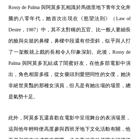
Rossy de Palma 與阿莫多瓦相識於馬德里地下青年文化奔
騰的八零年代，她首次出現在《慾望法則》（Law of
Desire，1987）中，其不太對稱的五官、比一般人要細長
的臉與尖挺的鼻樑，鼻樑中段還有些歪斜，似乎與人打
了一架般就上戲的長相令人印象深刻。此後，Rossy de
Palma 與阿莫多瓦結成了閨蜜好友，在他多部電影中演
出，角色相當多樣，從女藥頭到愛戀同性的女僕，她決
非絕世美豔的那種女演員，但凡是有她出場的場景，總
是氣勢十足。
此外，阿莫多瓦還喜歡在電影中呈現舞台的表演場景，
這與他年輕時便高度參與西班牙地下文化活動有關，他