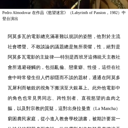
Pedro Almodovar 在作品《慾望迷宮》（Labyrinth of Passion，1982）中
登台演出
阿莫多瓦的電影總充滿著難以規訓的姿態，他對於主流
社會噤聲、不敢談論的議題總是無所畏懼，性，絕對是
阿莫多瓦電影的主旋律──特別是西班牙這傳統天主教社
會所逃避碰觸的，包括亂倫、戀童癖、性侵，這些在社
會中時常發生但人們卻隱而不談的題材，通通在阿莫多
瓦犀利而敏銳的視角下搬演至大銀幕上。此外他電影中
的角色也常見男同志、跨性別者、直視慾望的血肉之
軀，以及對宗教的質疑，這對出身拉曼查（La Mancha）
窮困農民家庭，從小進入教會學校讀書，被期許要當一