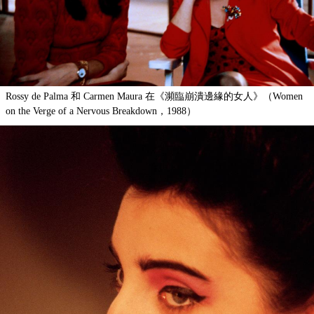
Rossy de Palma 和 Carmen Maura 在《瀕臨崩潰邊緣的女人》（Women
on the Verge of a Nervous Breakdown，1988）