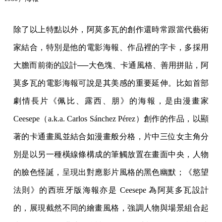
除了以上特點以外，阿莫多瓦的創作還時常跟當代藝術
家結合，特別是他的電影海報、作品裡的字卡，多採用
大膽而前衛的設計──大色塊、卡通風格、善用拼貼，阿
莫多瓦的電影海報可說是其美感的重要延伸。比如首部
劇情長片《佩比、露西、朋》的海報，是由漫畫家
Ceesepe（a.k.a. Carlos Sánchez Pérez）創作的作品，以顯
著的卡通畫風並結合如漫畫般分格，片中三位女主角分
別是以另一種橫線條構成的筆觸放置在畫面中央，人物
的臉色怪誕，呈現出對應影片風格的黑色幽默；《慾望
法則》的西班牙版海報亦是 Ceesepe 為阿莫多瓦設計
的，展現截然不同的繪畫風格，強調人物與場景組合起