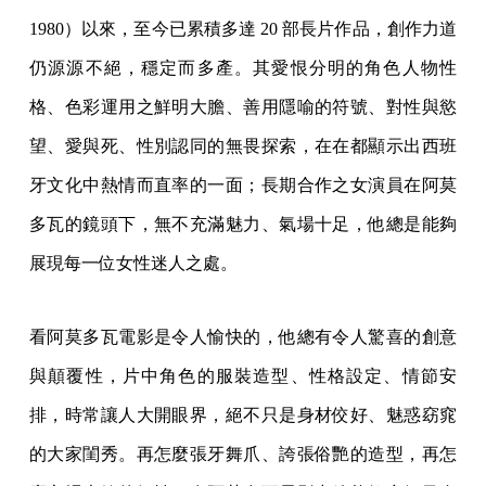
1980）以來，至今已累積多達 20 部長片作品，創作力道
仍源源不絕，穩定而多產。其愛恨分明的角色人物性
格、色彩運用之鮮明大膽、善用隱喻的符號、對性與慾
望、愛與死、性別認同的無畏探索，在在都顯示出西班
牙文化中熱情而直率的一面；長期合作之女演員在阿莫
多瓦的鏡頭下，無不充滿魅力、氣場十足，他總是能夠
展現每一位女性迷人之處。
看阿莫多瓦電影是令人愉快的，他總有令人驚喜的創意
與顛覆性，片中角色的服裝造型、性格設定、情節安
排，時常讓人大開眼界，絕不只是身材佼好、魅惑窈窕
的大家閨秀。再怎麼張牙舞爪、誇張俗艷的造型，再怎