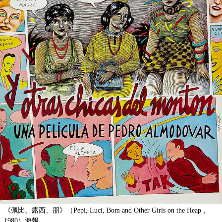
《佩比、露西、朋》（Pepi, Luci, Bom and Other Girls on the Heap，
1980）海報