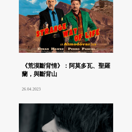
《荒漠斷背情》：阿莫多瓦、聖羅
蘭，與斷背山
26.04.2023