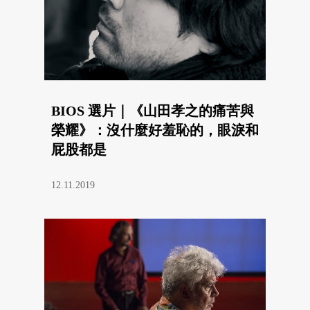
BIOS 選片｜《山田孝之的痛苦與
榮耀》：沒什麼好羞恥的，眼淚和
屁股都是
12.11.2019