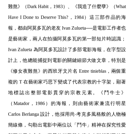
難熬》（Dark Habit，1983）、《我造了什麼孽》（What
Have I Done to Deserve This?，1984）這三部作品的海
報，都由阿莫多瓦的老友 Ivan Zulueta──是電影工作者也
是藝術家，兩人在拍攝阿莫多瓦的第一部短片時認識；
Ivan Zulueta 為阿莫多瓦設計了多部電影海報，在字型設
計上，他總能捕捉到電影的關鍵細節大做文章，特別是
《修女夜難熬》的西班牙文片名 Entre tinieblas，兩個重
複的 T 在藝術家巧思下變成了代表宗教的十字架，顯著
地標誌出整部電影貫穿的宗教元素。《鬥牛士》
（Matador，1986）的海報，則由藝術家兼流行明星
Carlos Berlanga 設計，他採用尚‧考克多風格般的人物極
簡線條，勾勒出電影中兩位以「鬥牛」精神在探究性愛