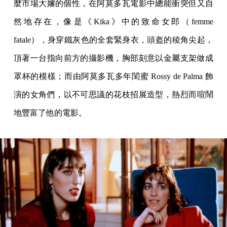
麼市場大嬸的個性，在阿莫多瓦電影中總能衝突但又自
然地存在，像是《Kika》中的致命女郎（femme
fatale），身穿鐵灰色的全套緊身衣，頭盔的稜角尖起，
頂著一台指向前方的攝影機，胸部刻意以金屬支架做成
罩杯的模樣；而由阿莫多瓦多年閨蜜 Rossy de Palma 飾
演的女角們，以不可思議的花枝招展造型，熱烈而喧鬧
地豐富了他的電影。