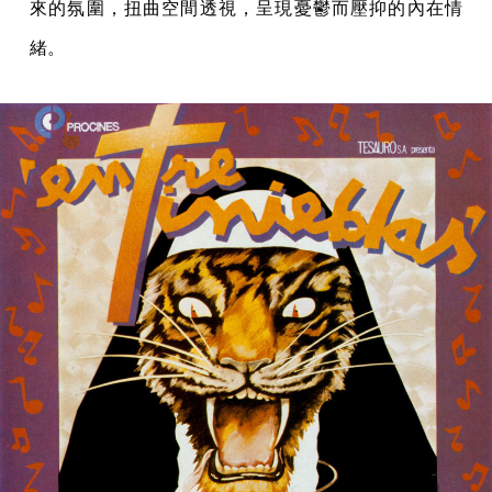
來的氛圍，扭曲空間透視，呈現憂鬱而壓抑的內在情
緒。