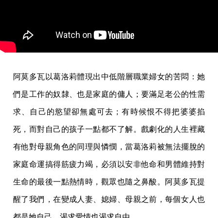
阿莫多瓦以葛洛莉體現出中低階層職業婦女的苦悶：她
們是工作的奴隸、也是家庭的傭人；要滿足老公的性需
求、自己的慾望卻無處可去；有時候恨不得把婆婆掐
死，而對自己的孩子一點都不了解。戲劇化的人生裡藏
有他對母親角色的同理與憐憫，當葛洛莉被無法擺脫的
家庭命運搞得筋疲力竭，必須以安非他命和男體維持對
生命的最後一點熱情時，觀眾也隨之鼻酸。阿莫多瓦提
醒了我們，在變成人妻、媳婦、母親之前，每個女人也
都是她自己，渴求愛情也渴求自由。