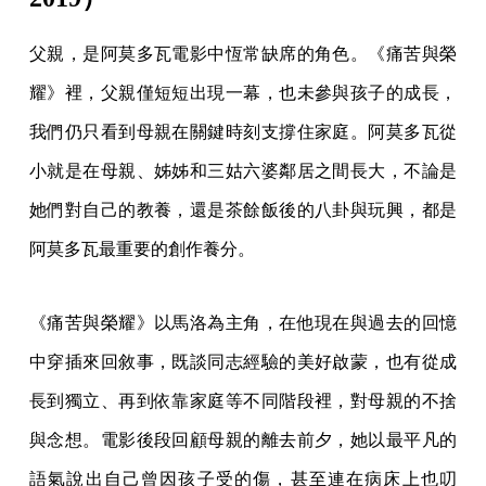
父親，是阿莫多瓦電影中恆常缺席的角色。《痛苦與榮
耀》裡，父親僅短短出現一幕，也未參與孩子的成長，
我們仍只看到母親在關鍵時刻支撐住家庭。阿莫多瓦從
小就是在母親、姊姊和三姑六婆鄰居之間長大，不論是
她們對自己的教養，還是茶餘飯後的八卦與玩興，都是
阿莫多瓦最重要的創作養分。
《痛苦與榮耀》以馬洛為主角，在他現在與過去的回憶
中穿插來回敘事，既談同志經驗的美好啟蒙，也有從成
長到獨立、再到依靠家庭等不同階段裡，對母親的不捨
與念想。電影後段回顧母親的離去前夕，她以最平凡的
語氣說出自己曾因孩子受的傷，甚至連在病床上也叨