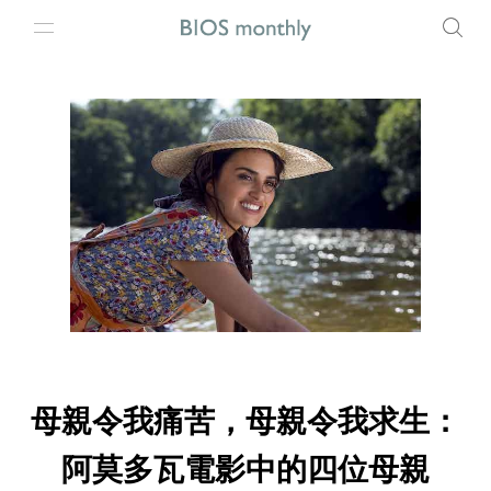
母親令我痛苦，母親令我求生：
阿莫多瓦電影中的四位母親