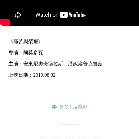
《痛苦與榮耀》
導演：阿莫多瓦
主演：安東尼奧班德拉斯、潘妮洛普克魯茲
上映日期：2019.08.02
#阿莫多瓦
#電影