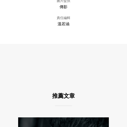
圖片提供
傳影
責任編輯
溫若涵
推薦文章