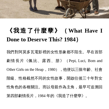
《我造了什麼孽》（What Have I
Done to Deserve This? 1984）
我們對阿莫多瓦電影裡的女性形象都不陌生。早在首部
劇情長片《佩比、露西、朋》（Pepi, Luci, Bom and
Other Girls on the Heap，1980），他便以三個年齡、社會
階級、性格截然不同的女性故事，開啟往後三十年對女
性角色的各種關注。而以母親作為主角，最早可追溯回
第四部劇情長片，1984 年的《我造了什麼孽》。