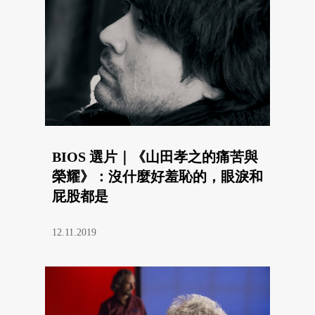
BIOS 選片｜《山田孝之的痛苦與
榮耀》：沒什麼好羞恥的，眼淚和
屁股都是
12.11.2019