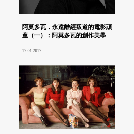
阿莫多瓦，永遠離經叛道的電影頑
童（一）：阿莫多瓦的創作美學
17.01.2017