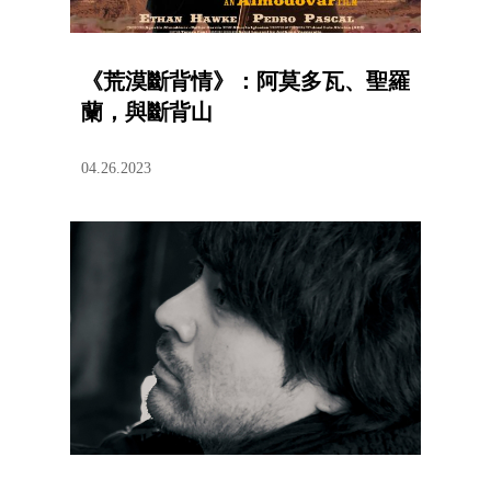
《荒漠斷背情》：阿莫多瓦、聖羅
蘭，與斷背山
04.26.2023