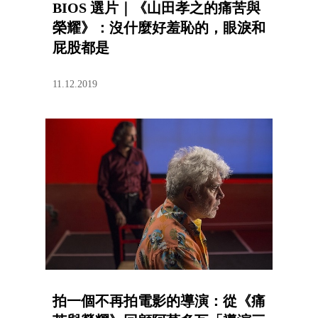
BIOS 選片｜《山田孝之的痛苦與
榮耀》：沒什麼好羞恥的，眼淚和
屁股都是
11.12.2019
拍一個不再拍電影的導演：從《痛