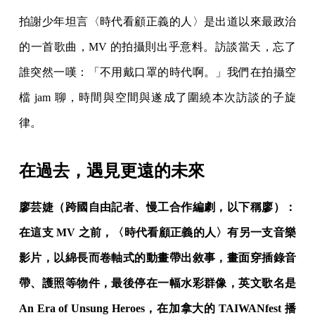
拍謝少年坦言〈時代看顧正義的人〉是出道以來最政治
的一首歌曲，MV 的拍攝則出乎意料。訪談當天，忘了
誰突然一嘆：「不用戴口罩的時代啊。」我們在拍攝空
檔 jam 聊，時間與空間與遂成了圍繞本次訪談的子旋
律。
在過去，遇見更遠的未來
廖芸婕（跨國自由記者、慢工合作編劇，以下稱廖）：
在這支 MV 之前，〈時代看顧正義的人〉有另一支音樂
影片，以綿長而卷軸式的動畫帶出敘事，畫面穿插錄音
帶、護照等物件，最後停在一幅水彩群像，英文歌名是
An Era of Unsung Heroes，在加拿大的 TAIWANfest 播