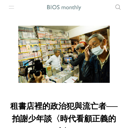
租書店裡的政治犯與流亡者──
拍謝少年談〈時代看顧正義的