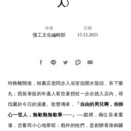
人〉
作者
日期
15.12.2021
慢工文化編輯部
特務離開後，租書店老闆步入浴室扭開水龍頭、吞下藥
丸；西裝筆挺的年邁人客拄著拐杖一步步踏入店內，尋
找屬於今日的漫畫。歌聲傳來，
「自由的男兒啊，你掛
心一世人，無歇熱無歇寒⋯⋯」
──戲裡，兩位長者重
逢，含蓄而小心地寒暄；戲外的他們，是創辦香港銅鑼