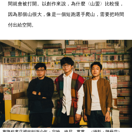
間就會被打開。以創作來說，為什麼〈山盟〉比較慢，
因為那個山很大，像是一個短跑選手爬山，需要把時間
付出給空間。
萬隆租書店裡的拍謝少年：宗翰、維尼、薑薑。（攝影：陳藝堂）