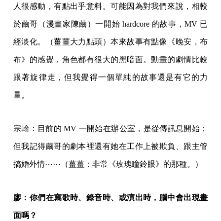
人很感動，有點出乎意料。可能因為對我們來說，相較
於繭哥（漫畫家陳繭）一開始 hardcore 的故事，MV 已
經淡化。（薑薑大力點頭）本來故事有點像《晚安，布
布》的感覺，角色都有很大的黑暗面。動畫的劇情比較
跟著旋律走，但我覺得一個單純的故事還是有它的力
量。
宗翰：目前的 MV 一開始在辦公室，是從傳訊息開始；
但我記得繭哥的劇本裡還有她在工作上被欺負、跟主管
搞婚外情⋯⋯（薑薑：非常《玫瑰瞳鈴眼》的那種。）
廖：你們在寫歌時、錄音時、或演出時，腦中會出現畫
面嗎？