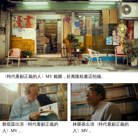
〈時代看顧正義的人〉MV 截圖，於萬隆租書店拍攝。
蔡焜霖出演〈時代看顧正義的
林榮基出演〈時代看顧正義的
人〉MV 。
人〉MV 。