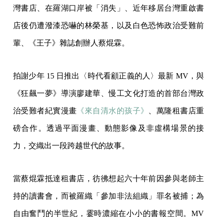
灣書店、在羅湖口岸被「消失」、近年移居台灣重啟書
店後仍遭潑漆恐嚇的林榮基，以及白色恐怖政治受難前
輩、《王子》雜誌創辦人蔡焜霖。
拍謝少年 15 日推出〈時代看顧正義的人〉最新 MV，與
《狂飆一夢》導演廖建華、慢工文化打造的首部台灣政
治受難者紀實漫畫
《來自清水的孩子》
、萬隆租書店重
磅合作。透過平面漫畫、動態影像及非虛構場景的接
力，交織出一段跨越世代的故事。
當蔡焜霖抵達租書店，彷彿想起六十年前因參與老師主
持的讀書會，而被羅織「參加非法組織」罪名被捕；為
自由奮鬥的半世紀，霎時濃縮在小小的書報空間。MV