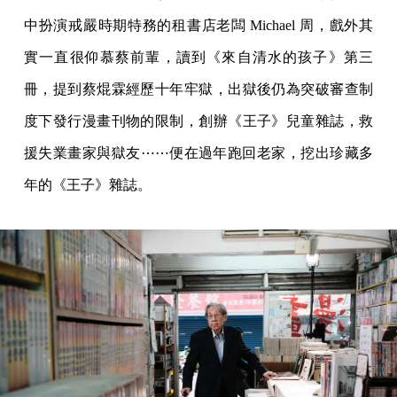
中扮演戒嚴時期特務的租書店老闆 Michael 周，戲外其
實一直很仰慕蔡前輩，讀到《來自清水的孩子》第三
冊，提到蔡焜霖經歷十年牢獄，出獄後仍為突破審查制
度下發行漫畫刊物的限制，創辦《王子》兒童雜誌，救
援失業畫家與獄友⋯⋯便在過年跑回老家，挖出珍藏多
年的《王子》雜誌。