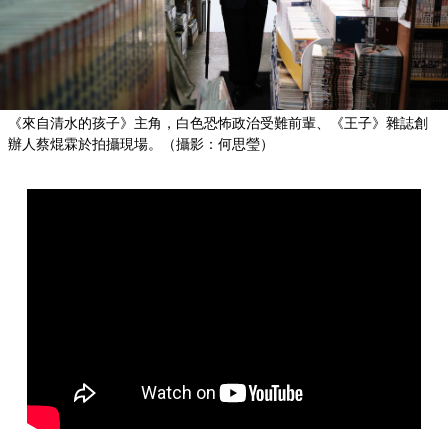
《來自清水的孩子》主角，白色恐怖政治受難前輩、《王子》雜誌創
辦人蔡焜霖於拍攝現場。（攝影：何思瑩）