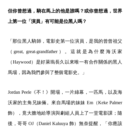
但你曾想過，騎在馬上的他是誰嗎？或你曾想過，世界
上第一位「演員」有可能是位黑人嗎？
「那位黑人騎師，電影史第一位演員，是我的曾曾祖父
（great, great-grandfather）。這就是為什麼海沃家
（Haywood）是好萊塢長久以來唯一有合作關係的黑人
馬場，因為我們參與了整個電影史。」
Jordan Peele《不！》開場，一片綠幕，一匹馬，以及海
沃家的主角兄妹倆。來自馬場的妹妹 Em（Keke Palmer
飾），竟大膽地給導演與劇組人員上了一堂電影課；隨
後，哥哥 OJ（Daniel Kaluuya 飾）無奈提醒，「你應該