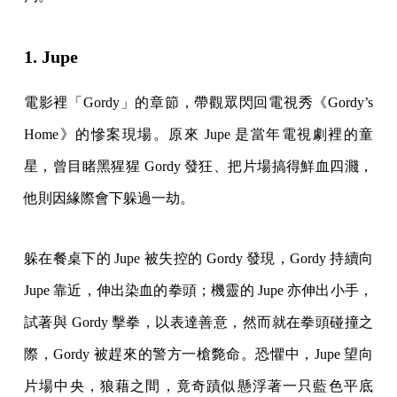
1. Jupe
電影裡「Gordy」的章節，帶觀眾閃回電視秀《Gordy’s
Home》的慘案現場。原來 Jupe 是當年電視劇裡的童
星，曾目睹黑猩猩 Gordy 發狂、把片場搞得鮮血四濺，
他則因緣際會下躲過一劫。
躲在餐桌下的 Jupe 被失控的 Gordy 發現，Gordy 持續向
Jupe 靠近，伸出染血的拳頭；機靈的 Jupe 亦伸出小手，
試著與 Gordy 擊拳，以表達善意，然而就在拳頭碰撞之
際，Gordy 被趕來的警方一槍斃命。恐懼中，Jupe 望向
片場中央，狼藉之間，竟奇蹟似懸浮著一只藍色平底