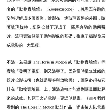
1879 年，Muybridge 進一步思考動態的可能性，創作著
名的「動物實驗鏡」（Zoopraxiscope），將馬匹奔跑的
姿態拆解成多個圖像，繪製在一塊玻璃圓盤的外圈，隨
著玻璃旋轉，影像投射下形成了一匹馬奔馳的動態照
片。這項實驗奠基了動態影像的基礎，推進了攝影發展
成電影的一大里程。
不過，若要說 The Horse in Motion 或「動物實驗鏡」等
實驗「發明了電影」則又過譽了。因為當時還無連續的
照片投影技術（也就是膠卷與放映機），圖像必須被安
排在「動物實驗鏡」上，通過旋轉才能達到讓畫面動起
來的成效。其原理比起電影，更近似動畫。（當今我們
看到的 The Horse in Motion 動態作品，皆由後人以電腦