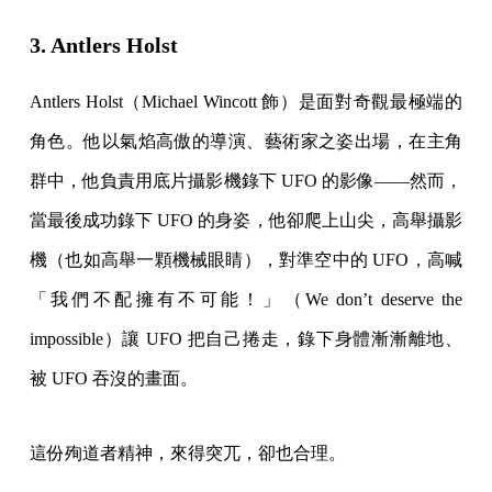
3. Antlers Holst
Antlers Holst（Michael Wincott 飾）是面對奇觀最極端的
角色。他以氣焰高傲的導演、藝術家之姿出場，在主角
群中，他負責用底片攝影機錄下 UFO 的影像——然而，
當最後成功錄下 UFO 的身姿，他卻爬上山尖，高舉攝影
機（也如高舉一顆機械眼睛），對準空中的 UFO，高喊
「我們不配擁有不可能！」（We don’t deserve the
impossible）讓 UFO 把自己捲走，錄下身體漸漸離地、
被 UFO 吞沒的畫面。
這份殉道者精神，來得突兀，卻也合理。