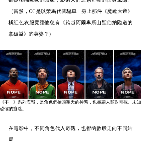
（當然，OJ 是以策馬代替驅車，身上那件《魔蠍大帝》
橘紅色衣服竟讓他忽有《跨越阿爾卑斯山聖伯納隘道的
拿破崙》的英姿？）
《不！》系列海報，是角色們抬頭望天的神態，也盡顯人類對奇觀、未知
恐懼的癡迷。
在電影中，不同角色代入奇觀，也都函數般走向不同結
局。