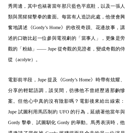
秀周邊，其中也裱著當年那只藍色平底鞋，以及一張人
類與黑猩猩擊拳的畫面。每當有人造訪此處，他便會興
奮地講述《Gordy’s Home》的收視奇蹟、花邊故事，講
述的口吻比起一位參與電視劇的「當事人」，更像是旁
觀的「粉絲」—— Jupe 從奇觀的見證者，變成奇觀的侍
從（acolyte）。
電影前半段，Jupe 提及《Gordy’s Home》時帶有炫耀、
分享的輕鬆語調，談笑間，彷彿他不曾經歷過那齣慘
案。但他心中真的沒有陰影嗎？電影後來給出線索：
Jupe 試圖利用馬匹制約 UFO 的行為，延續著他當年與
Gordy 擊拳、試圖馴化 Gordy 的舉動。馬秀表演時，他