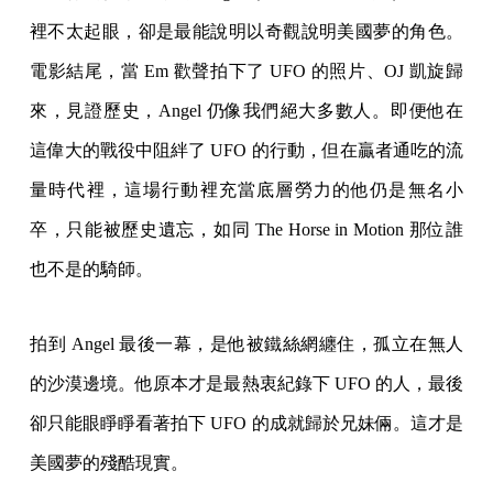
裡不太起眼，卻是最能說明以奇觀說明美國夢的角色。
電影結尾，當 Em 歡聲拍下了 UFO 的照片、OJ 凱旋歸
來，見證歷史，Angel 仍像我們絕大多數人。即便他在
這偉大的戰役中阻絆了 UFO 的行動，但在贏者通吃的流
量時代裡，這場行動裡充當底層勞力的他仍是無名小
卒，只能被歷史遺忘，如同 The Horse in Motion 那位誰
也不是的騎師。
拍到 Angel 最後一幕，是他被鐵絲網纏住，孤立在無人
的沙漠邊境。他原本才是最熱衷紀錄下 UFO 的人，最後
卻只能眼睜睜看著拍下 UFO 的成就歸於兄妹倆。這才是
美國夢的殘酷現實。