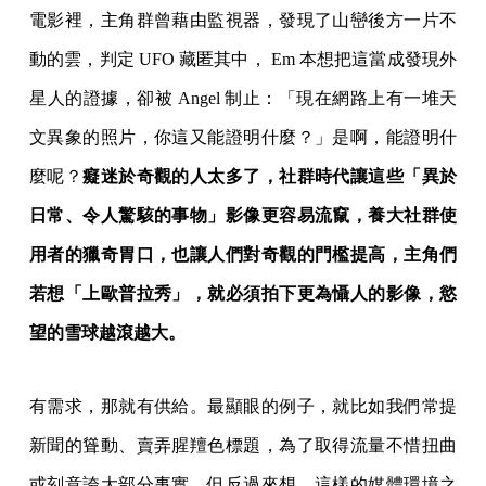
電影裡，主角群曾藉由監視器，發現了山巒後方一片不
動的雲，判定 UFO 藏匿其中， Em 本想把這當成發現外
星人的證據，卻被 Angel 制止：「現在網路上有一堆天
文異象的照片，你這又能證明什麼？」是啊，能證明什
麼呢？
癡迷於奇觀的人太多了，社群時代讓這些「異於
日常、令人驚駭的事物」影像更容易流竄，養大社群使
用者的獵奇胃口，也讓人們對奇觀的門檻提高，主角們
若想「上歐普拉秀」，就必須拍下更為懾人的影像，慾
望的雪球越滾越大。
有需求，那就有供給。最顯眼的例子，就比如我們常提
新聞的聳動、賣弄腥羶色標題，為了取得流量不惜扭曲
或刻意誇大部分事實。但反過來想，這樣的媒體環境之