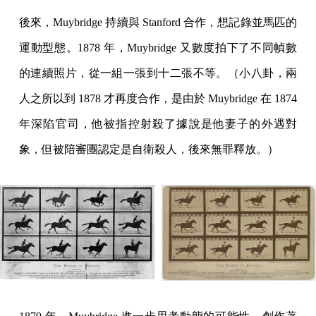
後來，Muybridge 持續與 Stanford 合作，想記錄並馬匹的
運動型態。1878 年，Muybridge 又數度拍下了不同幀數
的連續照片，從一組一張到十二張不等。（小八卦，兩
人之所以到 1878 才再度合作，是由於 Muybridge 在 1874
年深陷官司，他被指控射殺了據說是他妻子的外遇對
象，但被陪審團認定是自衛殺人，後來無罪釋放。）