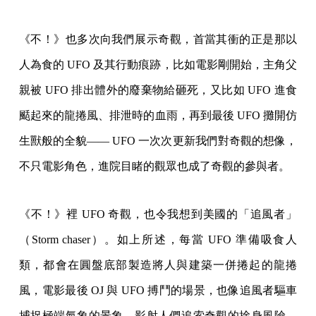
《不！》也多次向我們展示奇觀，首當其衝的正是那以
人為食的 UFO 及其行動痕跡，比如電影剛開始，主角父
親被 UFO 排出體外的廢棄物給砸死，又比如 UFO 進食
颳起來的龍捲風、排泄時的血雨，再到最後 UFO 攤開仿
生獸般的全貌—— UFO 一次次更新我們對奇觀的想像，
不只電影角色，進院目睹的觀眾也成了奇觀的參與者。
《不！》裡 UFO 奇觀，也令我想到美國的「追風者」
（Storm chaser）。如上所述，每當 UFO 準備吸食人
類，都會在圓盤底部製造將人與建築一併捲起的龍捲
風，電影最後 OJ 與 UFO 搏鬥的場景，也像追風者驅車
捕捉極端氣象的景象，影射人們追索奇觀的捨身風險。