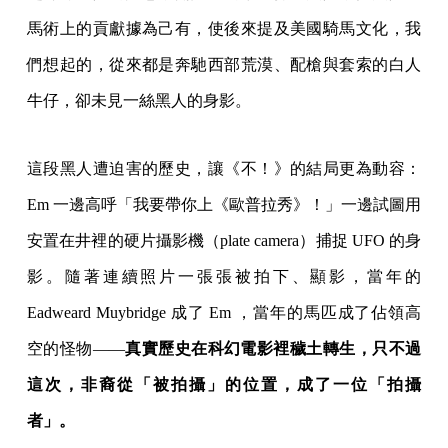
馬術上的貢獻據為己有，使後來提及美國騎馬文化，我
們想起的，從來都是奔馳西部荒漠、配槍與套索的白人
牛仔，卻未見一絲黑人的身影。
這段黑人遭迫害的歷史，讓《不！》的結局更為動容：
Em 一邊高呼「我要帶你上《歐普拉秀》！」一邊試圖用
安置在井裡的硬片攝影機（plate camera）捕捉 UFO 的身
影。隨著連續照片一張張被拍下、顯影，當年的
Eadweard Muybridge 成了 Em ，當年的馬匹成了佔領高
空的怪物——
真實歷史在科幻電影裡穢土轉生，只不過
這次，非裔從「被拍攝」的位置，成了一位「拍攝
者」。