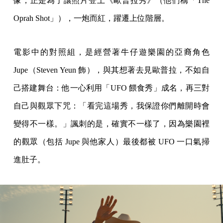
像，正是為了讓照片登上《歐普拉秀》（他們稱「The
Oprah Shot」），一炮而紅，躍遷上位階層。
電影中的對照組，是經營著牛仔遊樂園的亞裔角色
Jupe（Steven Yeun 飾），與其想著去見歐普拉，不如自
己搭建舞台：他一心利用「UFO 餵食秀」成名，再三對
自己與觀眾下咒：「看完這場秀，我保證你們離開時會
變得不一樣。」諷刺的是，確實不一樣了，因為樂園裡
的觀眾（包括 Jupe 與他家人）最後都被 UFO 一口氣掃
進肚子。