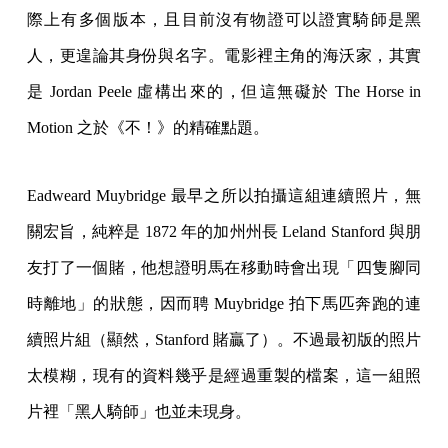
際上有多個版本，且目前沒有物證可以證實騎師是黑
人，更遑論其身份與名字。電影裡主角的海沃家，其實
是 Jordan Peele 虛構出來的，但這無礙於 The Horse in
Motion 之於《不！》的精確點題。
Eadweard Muybridge 最早之所以拍攝這組連續照片，無
關宏旨，純粹是 1872 年的加州州長 Leland Stanford 與朋
友打了一個賭，他想證明馬在移動時會出現「四隻腳同
時離地」的狀態，因而聘 Muybridge 拍下馬匹奔跑的連
續照片組（顯然，Stanford 賭贏了）。不過最初版的照片
太模糊，現有的資料幾乎是經過重製的檔案，這一組照
片裡「黑人騎師」也並未現身。