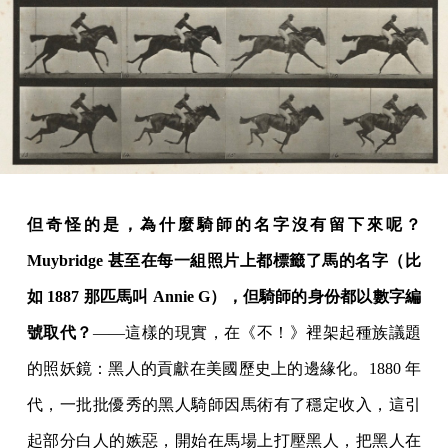
但奇怪的是，為什麼騎師的名字沒有留下來呢？
Muybridge 甚至在每一組照片上都標籤了馬的名字（比
如 1887 那匹馬叫 Annie G），但騎師的身份都以數字編
號取代？
——這樣的現實，在《不！》裡架起種族議題
的照妖鏡：黑人的貢獻在美國歷史上的邊緣化。1880 年
代，一批批優秀的黑人騎師因馬術有了穩定收入，這引
起部分白人的嫉惡，開始在馬場上打壓黑人，把黑人在