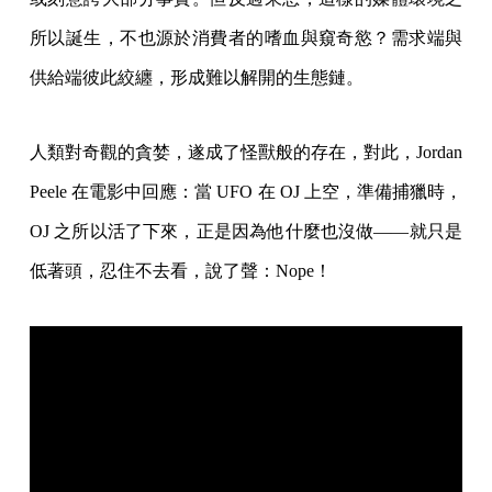
所以誕生，不也源於消費者的嗜血與窺奇慾？需求端與
供給端彼此絞纏，形成難以解開的生態鏈。
人類對奇觀的貪婪，遂成了怪獸般的存在，對此，Jordan
Peele 在電影中回應：當 UFO 在 OJ 上空，準備捕獵時，
OJ 之所以活了下來，正是因為他什麼也沒做——就只是
低著頭，忍住不去看，說了聲：Nope！