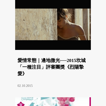
愛情常態｜邊地微光──2015坎城
「一種注目」評審團獎《烈陽摯
愛》
02.10.2015