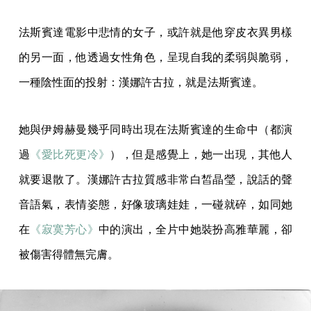
法斯賓達電影中悲情的女子，或許就是他穿皮衣異男樣
的另一面，他透過女性角色，呈現自我的柔弱與脆弱，
一種陰性面的投射：漢娜許古拉，就是法斯賓達。
她與伊姆赫曼幾乎同時出現在法斯賓達的生命中（都演
過
《愛比死更冷》
），但是感覺上，她一出現，其他人
就要退散了。漢娜許古拉質感非常白皙晶瑩，說話的聲
音語氣，表情姿態，好像玻璃娃娃，一碰就碎，如同她
在
《寂寞芳心》
中的演出，全片中她裝扮高雅華麗，卻
被傷害得體無完膚。