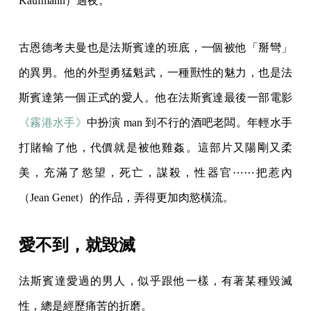
Kaufmann）過夜。
古恩德考夫曼也是法斯賓達的班底，一個被他「掰彎」
的異男。他的外型勇猛魁武，一種獸性的魅力，也是法
斯賓達第一個正式的愛人。他在法斯賓達最後一部電影
《霧港水手》
中扮演 man 到不行的酒吧老闆。年輕水手
打賭輸了他，代價就是被他雞姦。這部片又陽剛又柔
美，充滿了慾望，死亡，謀殺，性器官⋯⋯把惹內
（Jean Genet）的作品，弄得更加肉慾橫流。
愛不到，就毀滅
法斯賓達愛過的男人，似乎跟他一樣，有著某種毀滅
性，總是經歷痛苦的折磨。