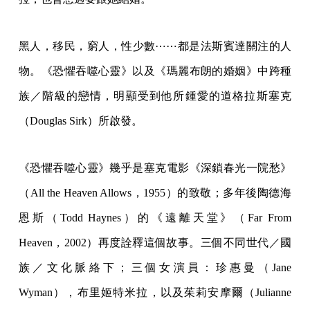
黑人，移民，窮人，性少數⋯⋯都是法斯賓達關注的人
物。《恐懼吞噬心靈》以及《瑪麗布朗的婚姻》中跨種
族／階級的戀情，明顯受到他所鍾愛的道格拉斯塞克
（Douglas Sirk）所啟發。
《恐懼吞噬心靈》幾乎是塞克電影《深鎖春光一院愁》
（All the Heaven Allows，1955）的致敬；多年後陶德海
恩斯（Todd Haynes）的《遠離天堂》（Far From
Heaven，2002）再度詮釋這個故事。三個不同世代／國
族／文化脈絡下；三個女演員：珍惠曼（Jane
Wyman），布里姬特米拉，以及茱莉安摩爾（Julianne