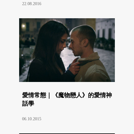
22.08.2016
愛情常態｜《魔物戀人》的愛情神
話學
06.10.2015