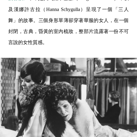
及漢娜許古拉（Hanna Schygulla）呈現了一個「三人
舞」的故事。三個身形單薄卻穿著華服的女人，在一個
封閉，古典，昏黃的室內梳妝，整部片流露著一份不可
言說的女性質感。