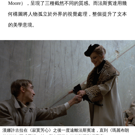
Moore），呈現了三種截然不同的質感。而法斯賓達用幾
何構圖將人物孤立於外界的視覺處理，整個提升了文本
的美學意境。
漢娜許古拉在《寂寞芳心》之後一度遠離法斯賓達，直到《瑪麗布朗