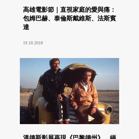
高雄電影節｜直視家庭的愛與痛：
包姆巴赫、泰倫斯戴維斯、法斯賓
達
19.10.2018
溫德斯影展再現《巴黎德州》，緬