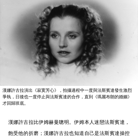
漢娜許古拉演出《寂寞芳心》，拍攝過程中一度與法斯賓達發生激烈
爭執，日後也一度停止與法斯賓達的合作，直到《瑪麗布朗的婚姻》
才回歸班底。
漢娜許古拉比伊姆赫曼聰明。伊姆本人迷戀法斯賓達，
飽受他的折磨；漢娜許古拉也知道自己是法斯賓達操控