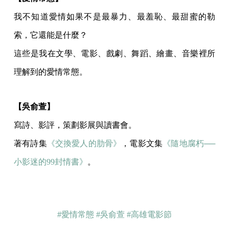
我不知道愛情如果不是最暴力、最羞恥、最甜蜜的勒
索，它還能是什麼？
這些是我在文學、電影、戲劇、舞蹈、繪畫、音樂裡所
理解到的愛情常態。
【吳俞萱】
寫詩、影評，策劃影展與讀書會。
著有詩集
《交換愛人的肋骨》
，電影文集
《隨地腐朽──
小影迷的99封情書》
。
#愛情常態
#吳俞萱
#高雄電影節