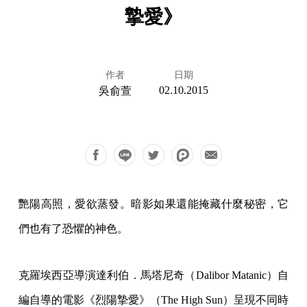
摯愛》
作者
日期
02.10.2015
吳俞萱
艷陽高照，愛欲蒸發。暗影如果還能掩藏什麼秘密，它
們也有了恐懼的神色。
克羅埃西亞導演達利伯．馬塔尼奇（Dalibor Matanic）自
編自導的電影《烈陽摯愛》（The High Sun）呈現不同時