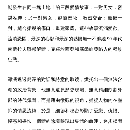
期發生在同一塊土地上的三段愛情故事：一對男女，密
謀私奔；另一對男女，越過羞恥，激烈交合；最後一
對，縫合撕裂的傷口，重建家庭。這些故事流淌愛欲、
流淌恐懼，最深的心願和最深的憾恨無一不纏繞 90 年代
南斯拉夫聯邦解體，克羅埃西亞和塞爾維亞陷入的種族
征戰。
導演透過簡淨的對話和詩意的取鏡，烘托出一個無法含
糊的政治背景，他無意還原歷史現場、無意精細刻劃外
部的時代氛圍，而是藉由微觀的視角，捕捉人物內在壓
抑的情思流轉，於是，細節和秘密彰顯了愛戀、仇恨、
惶惑和畏怯，個體的險境映現出集體的命運，逐步揭開