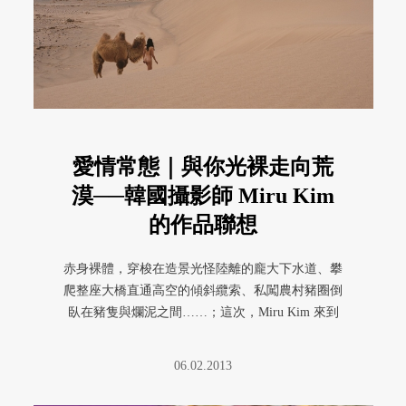
愛情常態｜與你光裸走向荒
漠──韓國攝影師 Miru Kim
的作品聯想
赤身裸體，穿梭在造景光怪陸離的龐大下水道、攀
爬整座大橋直通高空的傾斜纜索、私闖農村豬圈倒
臥在豬隻與爛泥之間……；這次，Miru Kim 來到
中東、印度、內蒙、非 ...
06.02.2013