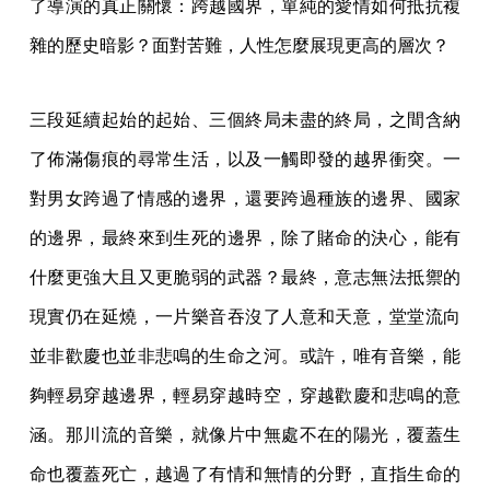
了導演的真正關懷：跨越國界，單純的愛情如何抵抗複
雜的歷史暗影？面對苦難，人性怎麼展現更高的層次？
三段延續起始的起始、三個終局未盡的終局，之間含納
了佈滿傷痕的尋常生活，以及一觸即發的越界衝突。一
對男女跨過了情感的邊界，還要跨過種族的邊界、國家
的邊界，最終來到生死的邊界，除了賭命的決心，能有
什麼更強大且又更脆弱的武器？最終，意志無法抵禦的
現實仍在延燒，一片樂音吞沒了人意和天意，堂堂流向
並非歡慶也並非悲鳴的生命之河。或許，唯有音樂，能
夠輕易穿越邊界，輕易穿越時空，穿越歡慶和悲鳴的意
涵。那川流的音樂，就像片中無處不在的陽光，覆蓋生
命也覆蓋死亡，越過了有情和無情的分野，直指生命的