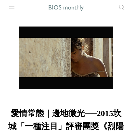
愛情常態｜邊地微光──2015坎
城「一種注目」評審團獎《烈陽