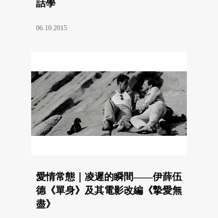
話學
06.10.2015
愛情常態｜凌遲的瞬間——伊薛伍
德《單身》及其電影改編《摯愛無
盡》