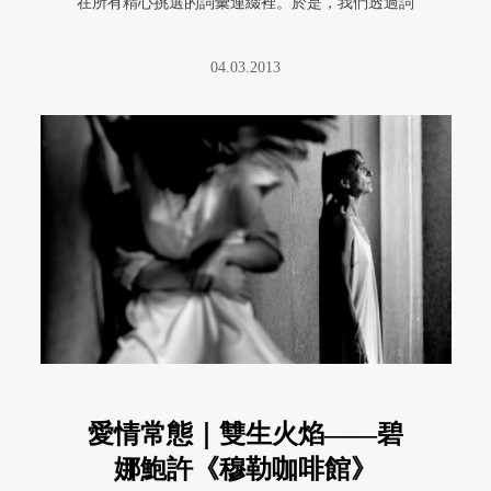
在所有精心挑選的詞彙連綴裡。於是，我們透過詞
彙所描摹出來的形象，慢慢墜入 ...
04.03.2013
愛情常態｜雙生火焰——碧
娜鮑許《穆勒咖啡館》