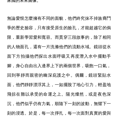
家國的未來圖像。
無論愛恨怎麼擁有不同的面貌，他們終究抹不掉族裔鬥
爭的歷史臉容，只有接受原生的臉孔，才能超越它的侷
限，重新學習愛和寬容。而貫穿三段故事的，除了相同
的人物面孔，還有一片洗滌他們的流動水域。鏡頭從水
面下方拍攝他們探出水面呼吸又再度潛入水中擺動手
腳，身心自由出入邊界上下的兩個世界，吸飽一口氣，
回到寧靜而親密的幽深庇護之中。偶爾，鏡頭緊貼水
面，他們靜靜漂浮其上，一如擺脫了地心引力，輕盈地
飛掠在難以承受的命運之上。陽光燦然，或是夜色深
沉，他們似乎仍有力氣，順隨下一刻的波動，無懼下一
刻的浸透。於是，每一次掙扎，每一次面對真實的愛與