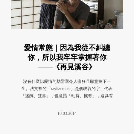
愛情常態｜因為我從不糾纏
你，所以我牢牢掌握著你
——《再見溪谷》
沒有什麼比愛情的劫難還令人癡狂且願意捨下一
生。法文裡的「ravissement」是個歧義的字，代表
「迷醉、狂喜」，也意指「劫持、擄奪」，還具有
「強姦」的意思。這 ...
10.03.2014