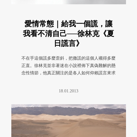
愛情常態｜給我一個謊，讓
我看不清自己──徐林克《夏
日謊言》
不在乎這個謊多麼歪斜，把撒謊的這個人襯得多麼
正直。徐林克並非著迷在小說裡佈下真偽難解的懸
念性情節，他真正關注的是各人如何仰賴謊言來求
生，以致發展出全然真誠又全然 ...
18.01.2013