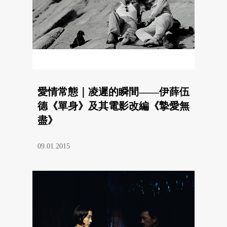
愛情常態｜凌遲的瞬間——伊薛伍
德《單身》及其電影改編《摯愛無
盡》
09.01.2015