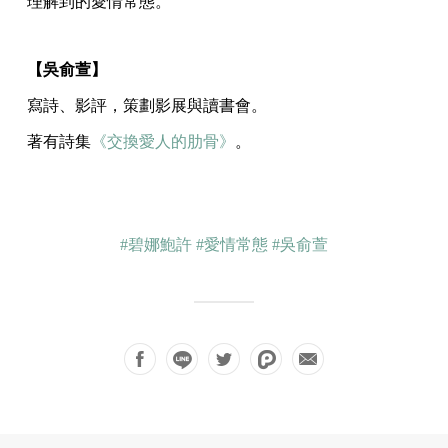
理解到的愛情常態。
【吳俞萱】
寫詩、影評，策劃影展與讀書會。
著有詩集
《交換愛人的肋骨》
。
#碧娜鮑許
#愛情常態
#吳俞萱