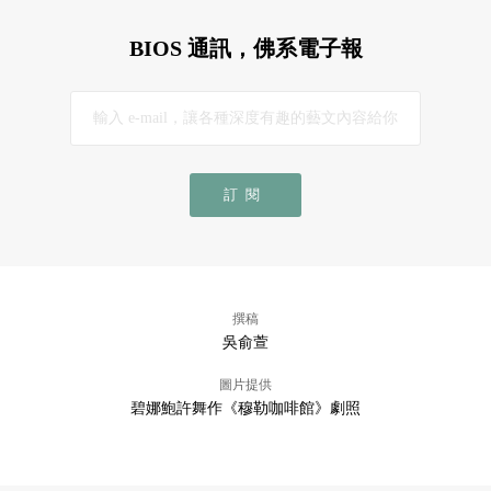
BIOS 通訊，佛系電子報
訂閱
撰稿
吳俞萱
圖片提供
碧娜鮑許舞作《穆勒咖啡館》劇照