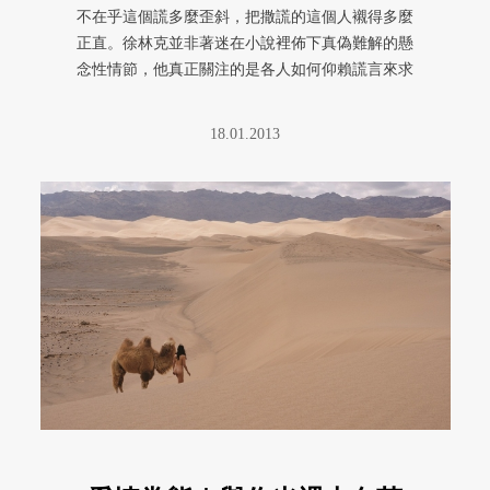
不在乎這個謊多麼歪斜，把撒謊的這個人襯得多麼
正直。徐林克並非著迷在小說裡佈下真偽難解的懸
念性情節，他真正關注的是各人如何仰賴謊言來求
生，以致發展出全然真誠又全然 ...
18.01.2013