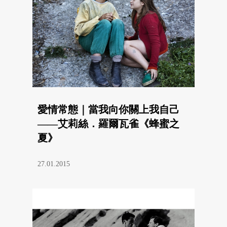
愛情常態｜當我向你關上我自己
——艾莉絲．羅爾瓦雀《蜂蜜之
夏》
27.01.2015