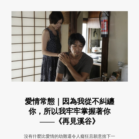
愛情常態｜因為我從不糾纏
你，所以我牢牢掌握著你
——《再見溪谷》
沒有什麼比愛情的劫難還令人癡狂且願意捨下一