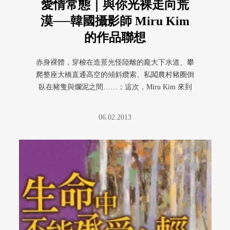
愛情常態｜與你光裸走向荒
漠──韓國攝影師 Miru Kim
的作品聯想
赤身裸體，穿梭在造景光怪陸離的龐大下水道、攀
爬整座大橋直通高空的傾斜纜索、私闖農村豬圈倒
臥在豬隻與爛泥之間……；這次，Miru Kim 來到
中東、印度、內蒙、非 ...
06.02.2013