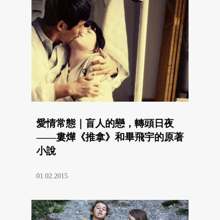
愛情常態｜盲人的戀，轉頭日夜
——婁燁《推拿》和畢飛宇的原著
小說
01.02.2015