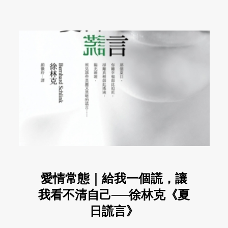
愛情常態｜給我一個謊，讓
我看不清自己──徐林克《夏
日謊言》