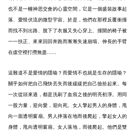
也不是一幢神思交會的心靈空間，它是一個盛裝故事起
落、愛恨伏流的微型宇宙。於是，他們在那裡反覆衝撞
而找不到出路、脫下了衣服又失心穿上、撞開的椅子被
一一扶正、來來回回奔跑而漸漸失速崩塌、伸長的手臂
在虛空裡打撈無盡……
這難道不是愛情的隱喻？而愛情不也就是生存的隱喻？
關乎如何把自己飛快丟失而後緩緩把自己撿拾起來。每
一次從頭來過，都是洗刷了血痕之後的明亮初淨。用同
一股力量，迎向愛，迎向死。女人擎起男人的身體，甩
向一面透明窗扇。男人摔落在地而後爬起，擎起女人的
身體，甩向透明窗扇。女人落地，而後爬起。他們是雙