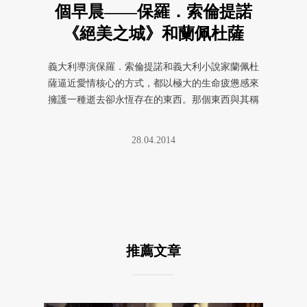
個早晨——保羅．索倫提諾
《絕美之城》和蘭佩杜薩
〈莉海婭〉
義大利導演保羅．索倫提諾和義大利小說家蘭佩杜
薩逼近愛情核心的方式，都以極大的生命疲憊感來
擁護一種逝去卻永恆存在的東西。那個東西與其稱
為愛情，不如視為一切信仰和價 ...
28.04.2014
推薦文章