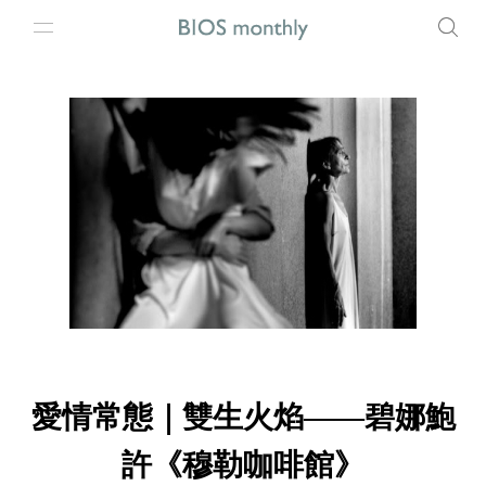
愛情常態｜雙生火焰——碧娜鮑
許《穆勒咖啡館》