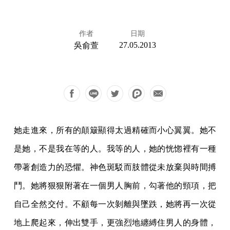
作者
日期
27.05.2013
吳俞萱
她走進來，所有的顛簸顯得太過精確而小心翼翼。她不
是她，不是我在等的人。我等的人，她的恍惚裡有一種
帶著創造力的恐懼。神色斑駁而肢體從未放棄與時間搏
鬥。她將狠狠附著在一個男人胸前，勾著他的頸項，把
自己全然交付。不顧每一次剝離與墜跌，她將再一次從
地上爬起來，伸出雙手，更強烈地纏縛住男人的身體，