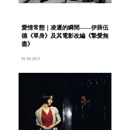
愛情常態｜凌遲的瞬間——伊薛伍
德《單身》及其電影改編《摯愛無
盡》
01.09.2015