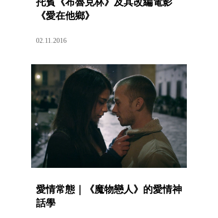
托賓《布魯克林》及其改編電影
《愛在他鄉》
02.11.2016
愛情常態｜《魔物戀人》的愛情神
話學