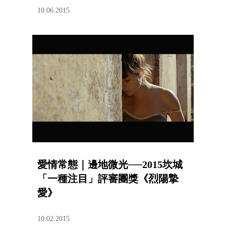
10.06.2015
愛情常態｜邊地微光──2015坎城
「一種注目」評審團獎《烈陽摯
愛》
10.02.2015