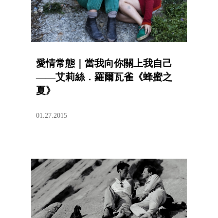
愛情常態｜當我向你關上我自己
——艾莉絲．羅爾瓦雀《蜂蜜之
夏》
01.27.2015