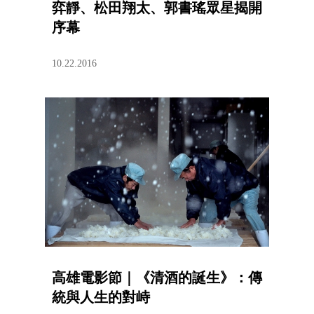
弈靜、松田翔太、郭書瑤眾星揭開
序幕
10.22.2016
高雄電影節｜《清酒的誕生》：傳
統與人生的對峙