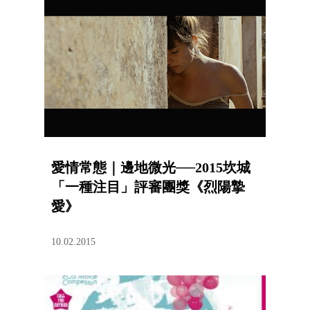
愛情常態｜邊地微光──2015坎城
「一種注目」評審團獎《烈陽摯
愛》
10.02.2015