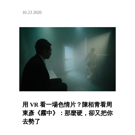
10.23.2020
用 VR 看一場色情片？陳栢青看周
東彥《霧中》：那麼硬，卻又把你
去勢了