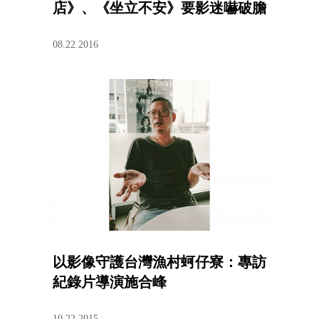
店》、《坐立不安》要影迷嚇破膽
08.22.2016
以影像守護台灣漁村蚵仔寮：專訪
紀錄片導演施合峰
10.22.2015