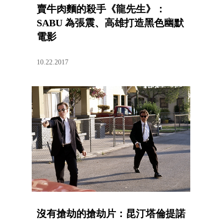
賣牛肉麵的殺手《龍先生》：
SABU 為張震、高雄打造黑色幽默
電影
10.22.2017
沒有搶劫的搶劫片：昆汀塔倫提諾