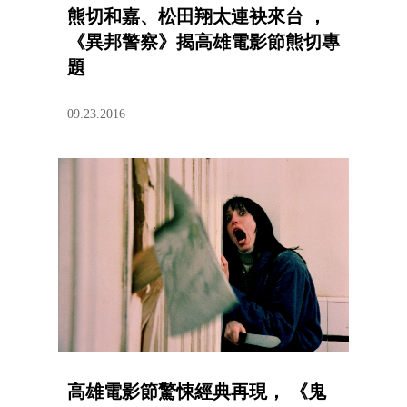
熊切和嘉、松田翔太連袂來台 ，
《異邦警察》揭高雄電影節熊切專
題
09.23.2016
高雄電影節驚悚經典再現， 《鬼