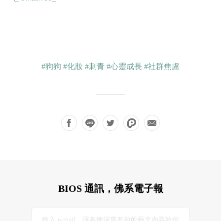
#狗狗
#化妝
#刺青
#心靈成長
#社群焦慮
BIOS 通訊，佛系電子報