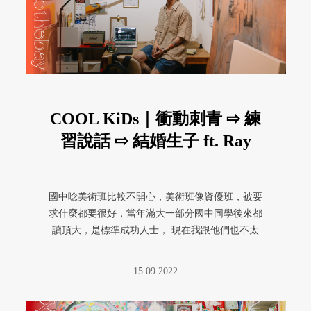
COOL KiDs｜衝動刺青 ⇨ 練
習說話 ⇨ 結婚生子 ft. Ray
國中唸美術班比較不開心，美術班像資優班，被要
求什麼都要很好，當年滿大一部分國中同學後來都
讀頂大，是標準成功人士， 現在我跟他們也不太
往來。我們班也有人整個壞掉， ...
15.09.2022