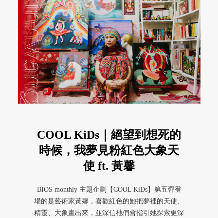
COOL KiDs｜絕望到想死的
時候，我夢見粉紅色大象天
使 ft. 黃馨
BIOS monthly 主題企劃【COOL KiDs】第五彈登
場的是藝術家黃馨，喜歡紅色的她把夢裡的天使、
精靈、大象畫出來，並深信祂們會指引她探索更深