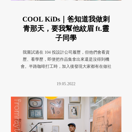
COOL KiDs｜爸知道我做刺
青那天，要我幫他紋眉 ft.靈
子同學
我嘗試過在 104 投設計公司履歷，但他們會看資
歷、看學歷，即便把作品集拿出來還是沒得到機
會。半路咖啡打工時，加入後發現大家都有在做社
會運動。
19.05.2022