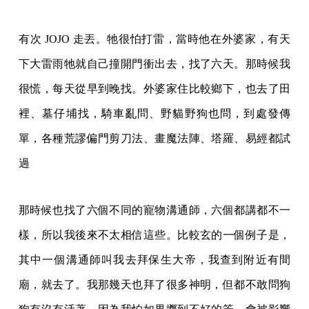
有次 JOJO 走丟。牠很怕打雷，當時他在外婆家，有天
下大雷雨牠就自己撞開門衝出去，找了六天。那時候我
很慌，每天從早到晚找。外婆家住比較鄉下，也去了田
裡、墓仔埔找，騎車亂問、野貓野狗也問，到處發傳
單，各種荒謬偏門剪刀法、畫魔法陣、塔羅、易經都試
過
那時候也找了六個不同的寵物溝通師，六個都講都不一
樣，所以我後來不太相信這些。比較玄的一個例子是，
其中一個溝通師叫我去拜保生大帝，我查到附近有間
廟，就去了。我那幾天也拜了很多神明，但都不敢問狗