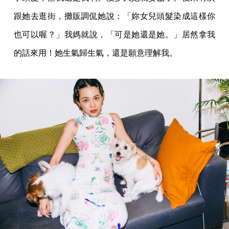
跟她去逛街，攤販調侃她說：「妳女兒頭髮染成這樣你
也可以喔？」我媽就說，「可是她還是她。」居然拿我
的話來用！她生氣歸生氣，還是願意理解我。