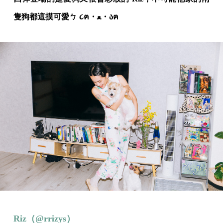
隻狗都這摸可愛ㄅ ૮ฅ・ﻌ・აฅ
Riz（@rrizys）