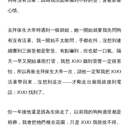
狗有沒有活著，因為我怕如果擲到不好的筊，會被影響
心情。
去拜保生大帝時遇到一個師姐，她一開始就要我先問狗
有沒有活著。我一開始不太敢問，手都在抖，沒想到連
續擲到三個筊都是聖筊。有點嚇到，但也鬆一口氣。隔
天一早又開始暴雨打雷，我想 JOJO 聽到雷聲一定很害
怕，所以再衝去拜保生大帝一次，請他一定幫我把 JOJO
活著帶回來，沒想到這次——才剛走出廟我就接到電
話：JOJO 找到了。
但一年後他還是因為生病走了。以前我的狗狗過世都是
樹葬，我會把牠們種在花園，只是 JOJO 我很捨不得。