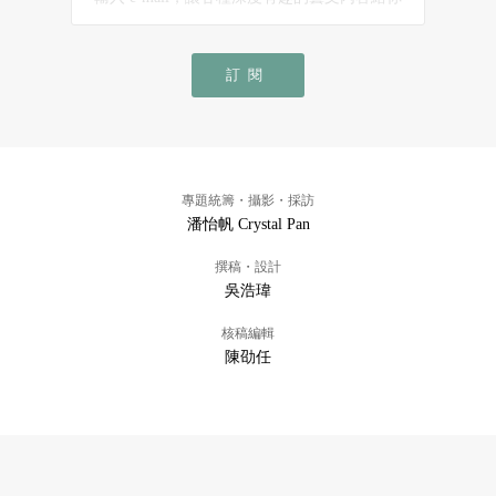
訂閱
專題統籌・攝影・採訪
潘怡帆 Crystal Pan
撰稿・設計
吳浩瑋
核稿編輯
陳劭任