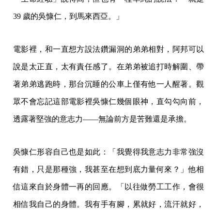
39 歲的吳慷仁，到馬來西亞。」
電影裡，和一直想方設法鑽漏洞的弟弟相對，阿邦可以
說是太正直，太有責任感了。在弟弟被追打時解圍、帶
著弟弟逃跑時，那台沉睡的公車上僅有他一人醒著。觀
眾不會忘記這部電影裡吳慷仁幾個眼神，直勾勾向前，
透露著堅強的意志力——無論前方是苦難還是承擔。
吳慷仁形容自己也是如此：「我覺得我意志力非常強沒
有錯，只是那種強，我甚至在想到底力量何來？」他相
信這來自於身體一再的回應。「以往做勞工工作，會很
相信我自己的身體。我有手有腳，累就好，流汗就好，