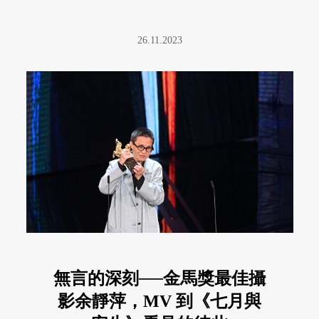
26.11.2023
無言的深刻──金馬獎最佳攝
影余靜萍，MV 到《七月與