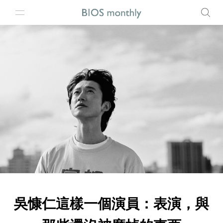
吳慷仁這樣一個演員：表演，與