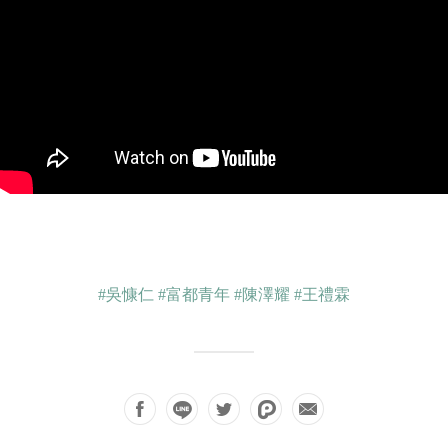
#吳慷仁
#富都青年
#陳澤耀
#王禮霖