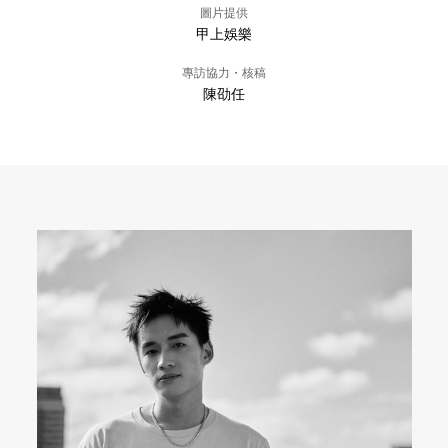
圖片提供
甲上娛樂
專訪協力・核稿
陳劭任