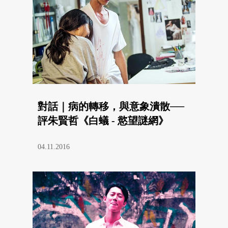
對話｜病的轉移，與意象潰散──
評朱賢哲《白蟻 - 慾望謎網》
04.11.2016