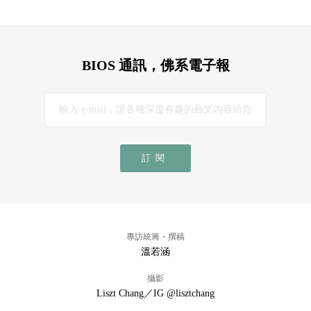
BIOS 通訊，佛系電子報
訂閱
專訪統籌・撰稿
溫若涵
攝影
Liszt Chang／IG @lisztchang