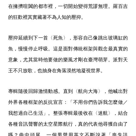
在擁擠喧闐的都市裡，一切開始變得荒謬無理。羅百吉
的狂歡裡其實藏著不為人知的壓抑。
壓抑延續到下一首〈死魚〉，形容自己像跳出玻璃缸的
魚，慢慢停止呼吸。這是面對傳統框架與觀念最真實的
意象，尤其當時他要做的樂風才剛在臺灣萌芽。派對天
王不只放歌，也抽身在角落漠然地凝視世界。
專輯隨後回歸激情動感。直到〈航向大海〉，他喊出對
外界各種框架的反抗宣言：「不用你們告訴我怎麼做／
我想過自己生活」。整張專輯最後收在〈迷航〉，結合
各種音訊聲響的太空星際航行，真的代表他尋獲自由了
嗎？曲中頭尾，一個男聲用英文不斷說著「喪失訊