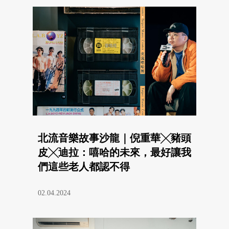
北流音樂故事沙龍｜倪重華╳豬頭
皮╳迪拉：嘻哈的未來，最好讓我
們這些老人都認不得
02.04.2024