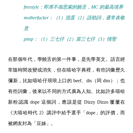
freestyle：即席不假思索的饒舌，MC 的最高境界
motherfucker：（1）混蛋（2）語助詞，通常表敬
意
pimp：（1）三七仔（2）當三七仔（3）情聖
在那個年代，學饒舌的第一件事，是先學英文。語言經
常隨時間改變或消失，但在嘻哈字典裡，有些詞彙歷久
彌新，比如嘻哈仔琅琅上口的 beef、dis（同 diss）；也
有些詞彙，後來以不同的方式廣為人知。比如許多嘻哈
新粉認識 dope 這個詞，應該是從 Dizzy Dizzo 屢屢在
《大嘻哈時代 2》講評中給予選手「dope」的評價，而
被網友封為「豆姊」。