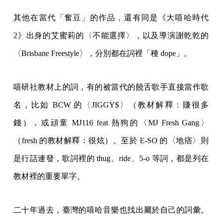
其他在當代「奮豆」的作品，還有同是《大嘻哈時代
2》出身的艾蜜莉的〈不能選擇〉，以及導演謝乾乾的
〈Brisbane Freestyle〉，分別都在詞裡「種 dope」。
嘻研社教材上的詞，有的被當代的饒舌歌手直接當作歌
名，比如 BCW 的〈JIGGY$〉（教材解釋：賺很多
錢），或頑童 MJ116 feat 熱狗的〈MJ Fresh Gang〉
（fresh 的教材解釋：很炫）。至於 E-SO 的〈地痞〉則
是行話連發，歌詞裡的 thug、ride、5-o 等詞，都是列在
教材裡的重要單字。
二十年過去，臺灣的嘻哈音樂也找出屬於自己的詞彙。