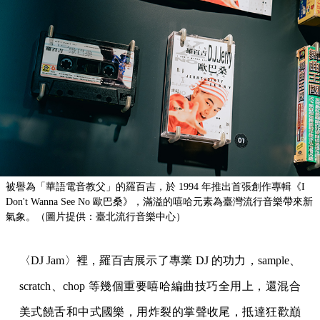
被譽為「華語電音教父」的羅百吉，於 1994 年推出首張創作專輯《I
Don't Wanna See No 歐巴桑》，滿溢的嘻哈元素為臺灣流行音樂帶來新
氣象。（圖片提供：臺北流行音樂中心）
〈DJ Jam〉裡，羅百吉展示了專業 DJ 的功力，sample、
scratch、chop 等幾個重要嘻哈編曲技巧全用上，還混合
美式饒舌和中式國樂，用炸裂的掌聲收尾，抵達狂歡巔