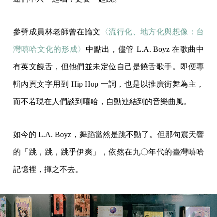
參劈成員林老師曾在論文
〈流行化、地方化與想像：台
灣嘻哈文化的形成〉
中點出，儘管 L.A. Boyz 在歌曲中
有英文饒舌，但他們並未定位自己是饒舌歌手。即便專
輯內頁文字用到 Hip Hop 一詞，也是以推廣街舞為主，
而不若現在人們談到嘻哈，自動連結到的音樂曲風。
如今的 L.A. Boyz，舞蹈當然是跳不動了。但那句震天響
的「跳，跳，跳乎伊爽」，依然在九〇年代的臺灣嘻哈
記憶裡，揮之不去。