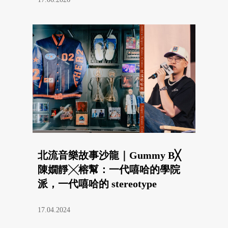
北流音樂故事沙龍｜Gummy B╳
陳嫺靜╳榕幫：一代嘻哈的學院
派，一代嘻哈的 stereotype
17.04.2024