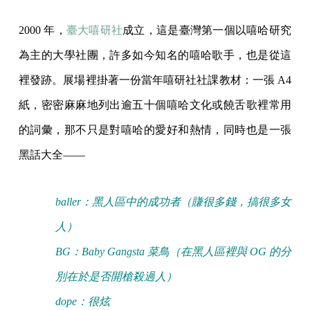
2000 年，
臺大嘻研社
成立，這是臺灣第一個以嘻哈研究
為主的大學社團，許多如今知名的嘻哈歌手，也是從這
裡發跡。展場裡掛著一份當年嘻研社社課教材：一張 A4
紙，密密麻麻地列出逾五十個嘻哈文化或饒舌歌裡常用
的詞彙，那不只是對嘻哈的愛好和熱情，同時也是一張
黑話大全——
baller：黑人區中的成功者（賺很多錢，搞很多女
人）
BG：Baby Gangsta 菜鳥（在黑人區裡與 OG 的分
別在於是否開槍殺過人）
dope：很炫