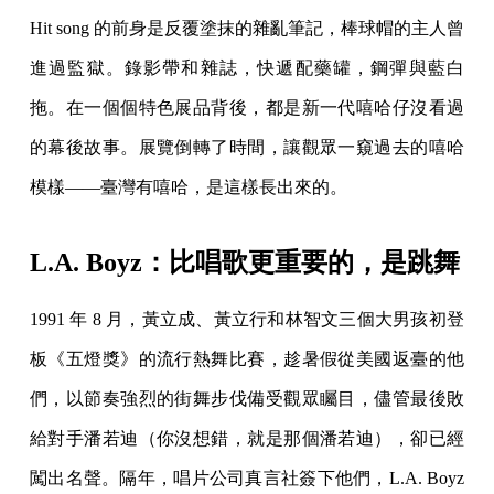
Hit song 的前身是反覆塗抹的雜亂筆記，棒球帽的主人曾
進過監獄。錄影帶和雜誌，快遞配藥罐，鋼彈與藍白
拖。在一個個特色展品背後，都是新一代嘻哈仔沒看過
的幕後故事。展覽倒轉了時間，讓觀眾一窺過去的嘻哈
模樣——臺灣有嘻哈，是這樣長出來的。
L.A. Boyz：比唱歌更重要的，是跳舞
1991 年 8 月，黃立成、黃立行和林智文三個大男孩初登
板《五燈獎》的流行熱舞比賽，趁暑假從美國返臺的他
們，以節奏強烈的街舞步伐備受觀眾矚目，儘管最後敗
給對手潘若迪（你沒想錯，就是那個潘若迪），卻已經
闖出名聲。隔年，唱片公司真言社簽下他們，L.A. Boyz