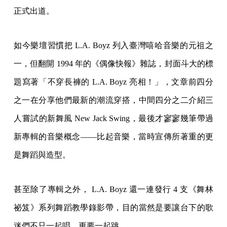
正式出道。
如今樂壇習慣把 L.A. Boyz 列入臺灣嘻哈音樂的元祖之
一，但翻開 1994 年的《偶像快報》雜誌，封面斗大的標
題寫著「不穿長褲的 L.A. Boyz 亮相！」，文章前四分
之一在分享他們最新的潮流穿搭，中間四分之二介紹三
人嘗試的新舞風 New Jack Swing，最後才寥寥幾筆帶過
新專輯的音樂概念——比起音樂，當時宣傳所著重的更
是舞蹈與造型。
甚至除了專輯之外， L.A. Boyz 還一連發行 4 支《舞林
祕笈》系列舞蹈教學錄影帶，目的當然是要讓台下的歌
迷們不只一起唱，更要一起跳。