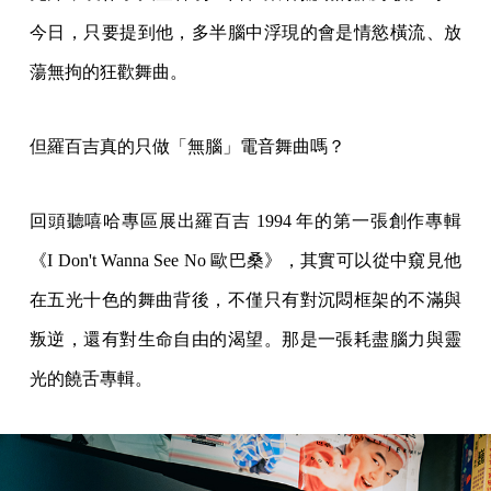
今日，只要提到他，多半腦中浮現的會是情慾橫流、放
蕩無拘的狂歡舞曲。
但羅百吉真的只做「無腦」電音舞曲嗎？
回頭聽嘻哈專區展出羅百吉 1994 年的第一張創作專輯
《I Don't Wanna See No 歐巴桑》，其實可以從中窺見他
在五光十色的舞曲背後，不僅只有對沉悶框架的不滿與
叛逆，還有對生命自由的渴望。那是一張耗盡腦力與靈
光的饒舌專輯。