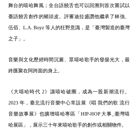
舞台的嘻哈舞風；全台語饒舌也可以回溯到首次嘗試以
臺語饒舌創作的豬頭皮。評審迪拉盛讚他繼承了林強、
伍佰、L.A. Boyz 等人的狂野意識，是「臺灣製造的臺灣
之子」。
音樂與文化歷經時間沉澱、眾嘻哈歌手的發揚光大，最
終匯聚在阿跨面的身上。
《大嘻哈時代 2》讓嘻哈破圈，成為一股新潮流行。
2023 年，臺北流行音樂中心常設展《唱 我們的歌 流行
音樂故事展》也擴增嘻哈專區「HIP-HOP 大事_臺灣嘻
哈展區」，展示三十年來嘻哈歌手的創作或相關物件。