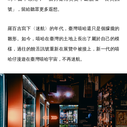
號」，留給聽眾更多遐想。
羅百吉寫下〈迷航〉的年代，臺灣嘻哈還只是個朦朧的
雛形。如今，嘻哈在臺灣的土地上長出了屬於自己的模
樣，過往的饒舌訊號重新在展覽中被接上，新一代的嘻
哈仔漫遊在臺灣嘻哈宇宙，不再迷航。