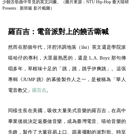
少饒舌歌曲中常見的英文詞彙。（圖片來源：NTU Hip-Hop 臺大嘻研
Presents : 新班級 影片截圖）
羅百吉：電音派對上的饒舌嘶喊
然而在那個年代，洋腔洋調地落（làu）英文還是學院派
嘻哈仔的專利，大眾最熟悉的，還是 L.A. Boyz 那句傳
唱多年，草根味十足的「跳，跳，跳乎伊爽跳」。這張
專輯《JUMP 跳》的幕後製作人之一，是被稱為「華人
電音教父」
羅百吉
。
同樣生長在美國，吸收大量美式音樂的羅百吉，在高中
畢業後就決定返臺做音樂，成為臺灣電音、嘻哈音樂的
先鋒，製作了大量容易上口、跟著擺動的派對歌。時至