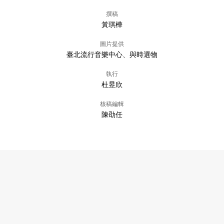
撰稿
黃琪樺
圖片提供
臺北流行音樂中心、與時選物
執行
杜昱欣
核稿編輯
陳劭任