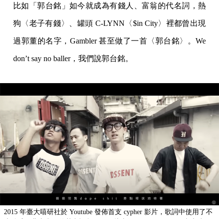
比如「郭台銘」如今就成為有錢人、富翁的代名詞，熱
狗〈老子有錢〉、罐頭 C-LYNN〈$in City〉裡都曾出現
過郭董的名字，Gambler 甚至做了一首〈郭台銘〉。We
don’t say no baller，我們說郭台銘。
2015 年臺大嘻研社於 Youtube 發佈首支 cypher 影片，歌詞中使用了不