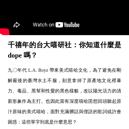
千禧年的台大嘻研社：你知道什麼是
dope 嗎？
九〇年代 L.A. Boyz 帶來美式嘻哈文化，為了避免在剛
解嚴後的臺灣水土不服，刻意拿掉了原產地文化裡暴
力、毒品、黑幫和性愛的黑色樣貌，改以陽光活力的清
新形象作為主打。也因此當有深度嘻哈囝想回頭聽起原
汁原味的美式嘻哈，面對充滿髒話與俚語的歌詞或許會
困惑：這些單字到底是什麼意思？