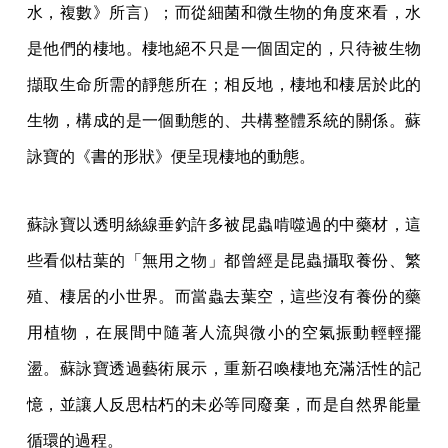
水，複數》所言）；而從細菌和微生物的角度來看，水
是他們的棲地。棲地絕不只是一個固定的，只待被生物
擷取生命所需的靜態所在；相反地，棲地和棲居於此的
生物，構成的是一個動態的、共構整體系統的關係。蘇
詠寶的《書的形狀》便呈現棲地的動態。
蘇詠寶以透明絲線垂釣許多被昆蟲啃噬過的中藥材，這
些看似枯葉的「無用之物」都曾經是昆蟲攝取養份、繁
殖、棲居的小世界。而當蟲去葉空，這些沒有養份的藥
用植物，在展間中隨著人流與微小的空氣振動輕輕擺
盪。蘇詠寶透過藝術展示，重新召喚棲地充滿活性的記
憶，並讓人反思枯朽的未必等同廢棄，而是自然界能量
循環的過程。