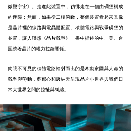
微觀宇宙》。走進此裝置中，彷彿走在一個由碉堡構成
的迷障；然而，如果從二樓俯瞰，整個裝置看起來又像
是晶片裡的線路與電晶體配置。積體電路與戰爭碉堡的
並置，讓人聯想《晶片戰爭》一書中描述的中、美、台
圍繞著晶片的權力拉鋸關係。
肉眼不可見的積體電路輻射而出的是牽動家國與人命的
戰爭與勞動，蘇郁心和唐納天呈現晶片小世界與我們日
常大世界之間的拉扯與糾纏。