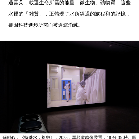
過雲朵，載運生命所需的能量、微生物、礦物質。這些
水裡的「雜質」，正體現了水所經過的旅程和的記憶，
卻因科技進步所需而被過濾消滅。
蘇郁心，《特殊水，複數》，2023，單頻道錄像裝置，18 分 35 秒。圖