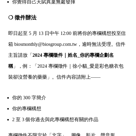
你覺得自己天賦異稟無處發揮
❍ 徵件辦法
即日起至 5 月 13 日中午 12:00 前將你的專欄構想投至信
箱 biosmonthly@biosgroup.com.tw，逾時無法受理。信件
主旨請放「
2024 專欄徵件｜姓名_你的專欄企劃名
稱
」，例：「2024 專欄徵件｜徐小貓_愛是彩色糖衣包
裝卻沒營養的藥藥」。信件內容請附上——
你的 300 字簡介
你的專欄構想
2 至 3 個你過去與此專欄構想有關的作品
專欄徵件不限定於「文字」，圖像、影片、聲音形