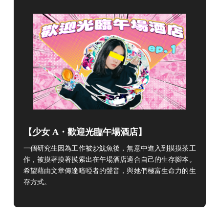
【
少女 A・歡迎光臨午場酒店】
一個研究生因為工作被炒魷魚後，無意中進入到摸摸茶工
作，被摸著摸著摸索出在午場酒店適合自己的生存腳本。
希望藉由文章傳達喑啞者的聲音，與她們極富生命力的生
存方式。