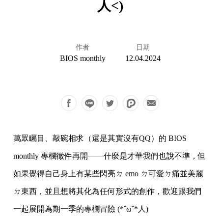
人<)
作者
日期
BIOS monthly
12.04.2024
萬眾矚目、敲碗相求（還是其實沒有QQ）的 BIOS
monthly 專欄徵件再開——什麼是才華我們也說不準，但
如果覺得自己身上有某些閃亮ㄉ emo ㄉ可愛ㄉ痛並美麗
ㄉ東西，並且想將其化為任何形式的創作，歡迎跟我們
一起展開為期一季的專欄冒險 (*ˇωˇ*人)