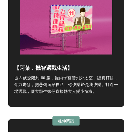
【
阿葉．機智選戰生活】
從 8 歲交陪到 80 歲，從內子宮管到外太空，認真打拚，
骨力走傱，把悲傷留給自己，你快樂於是我快樂。打過一
場選戰，讓大學生妹仔直接轉大人變小辣椒。
延伸閱讀