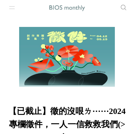
【已截止】徵的沒哏ㄌ⋯⋯2024
專欄徵件，一人一信救救我們(>