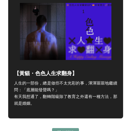
【
黃貓・色色人生求翻身
】
人生的一部份，總是做些不太光彩的事，渾渾噩噩地繼續
問：「底層能發聲嗎？」
有天我想通了，翻轉階級除了教育之外還有一種方法，那
就是婚姻。