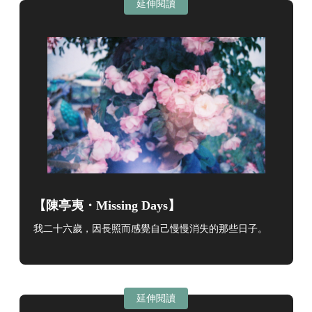
延伸閱讀
【
陳亭夷・Missing Days
】
我二十六歲，因長照而感覺自己慢慢消失的那些日子。
延伸閱讀