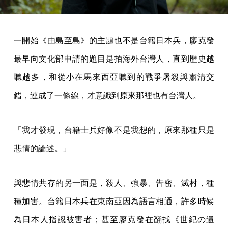
一開始《由島至島》的主題也不是台籍日本兵，廖克發
最早向文化部申請的題目是拍海外台灣人，直到歷史越
聽越多，和從小在馬來西亞聽到的戰爭屠殺與肅清交
錯，連成了一條線，才意識到原來那裡也有台灣人。
「我才發現，台籍士兵好像不是我想的，原來那種只是
悲情的論述。」
與悲情共存的另一面是，殺人、強暴、告密、滅村，種
種加害。台籍日本兵在東南亞因為語言相通，許多時候
為日本人指認被害者；甚至廖克發在翻找《世紀の遺