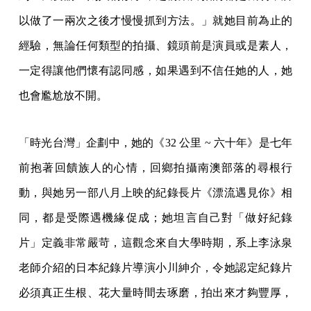
以做了一兩次之後才慢慢抓到方法。」就她目前為止的
經驗，無論任何類型的拍攝、鏡頭前是演員或是素人，
一定得讓他們懷有認同感，如果遇到不信任她的人，她
也會尷尬放不開。
「時光台灣」企劃中，她的《32 公里 ~ 六十年》是七年
前抱著回饋族人的心情，回鄉拍攝南澳部落的尋根行
動，與她另一部八月上映的紀錄長片《漂流遇見你》相
同，都是受際遇機緣促成；她坦言自己對「做好紀錄
片」定義非常嚴苛，這觀念來自大學時期，系上李泳泉
老師介紹的日本紀錄片導演小川紳介，令她認定紀錄片
必須真正生根、花大量時間去琢磨，拍出來才夠豐厚，