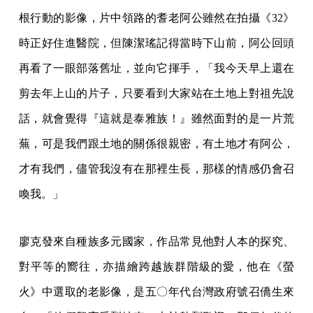
根行動的影像，片中領路的耆老阿公雖然在拍攝《32》
時正好住進醫院，但陳潔瑤記得當時下山前，阿公回頭
再看了一眼部落舊址，並向它揮手，「我今天早上還在
剪去年上山的片子，只要看到大家站在土地上對祖先說
話，就會覺得『這就是泰雅族！』雖然面對的是一片荒
蕪，可是我們跟土地的關係很親密，有土地才有阿公，
才有我們，儘管我沒有在那裡生長，那樣的情感仍會召
喚我。」
廖克發來自種族多元國家，作品常見他對人本的探究、
對平等的嚮往，亦描繪跨越族群階級的愛，他在《螢
火》中選取的老影像，是五〇年代台灣政府號召僑生來