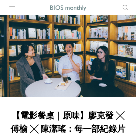
【電影餐桌｜原味】廖克發 ╳
傅榆 ╳ 陳潔瑤：每一部紀錄片