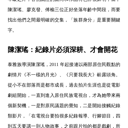
陳潔瑤、廖克發、傅榆三位正好坐落年齡中間段，而要
找出他們之間最明確的交集，「族群身分」是重要關鍵
字。
陳潔瑤：紀錄片必須深耕、才會開花
泰雅族導演陳潔瑤，2011 年起接連以兩部原住民觀點的
劇情片《不一樣的月光》、《只要我長大》嶄露頭角。
從小不在部落而是都市成長，過去拍片生涯也是從電影
劇組開始，一直到進入原住民族電視台，才為她帶來兩
個新契機，一是對原民議題的覺知，二是開始接觸紀錄
類影片，「在電視台要拍很多紀錄報導、行腳節目，四
到五天要講一則人物故事，之前跟片拍的都是戲劇，所