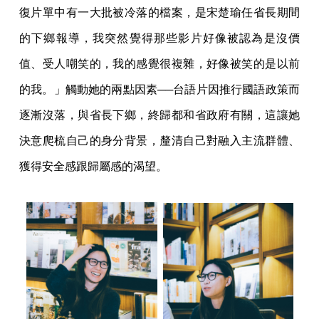
復片單中有一大批被冷落的檔案，是宋楚瑜任省長期間
的下鄉報導，我突然覺得那些影片好像被認為是沒價
值、受人嘲笑的，我的感覺很複雜，好像被笑的是以前
的我。」觸動她的兩點因素──台語片因推行國語政策而
逐漸沒落，與省長下鄉，終歸都和省政府有關，這讓她
決意爬梳自己的身分背景，釐清自己對融入主流群體、
獲得安全感跟歸屬感的渴望。