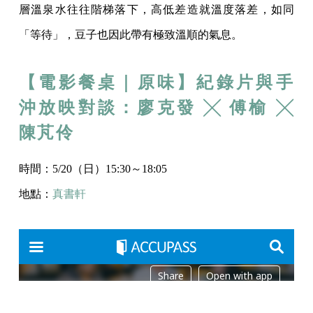
層溫泉水往往階梯落下，高低差造就溫度落差，如同
「等待」，豆子也因此帶有極致溫順的氣息。
【電影餐桌｜原味】紀錄片與手
沖放映對談：廖克發 ╳ 傅榆 ╳
陳芃伶
時間：5/20（日）15:30～18:05
地點：
真書軒