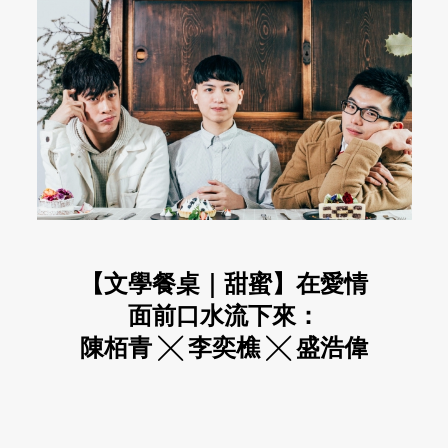
【文學餐桌｜甜蜜】在愛情
面前口水流下來：
陳栢青 ╳ 李奕樵 ╳ 盛浩偉
的男孩系下午茶