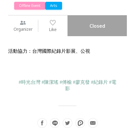
活動協力：台灣國際紀錄片影展、公視
#時光台灣
#陳潔瑤
#傅榆
#廖克發
#紀錄片
#電
影