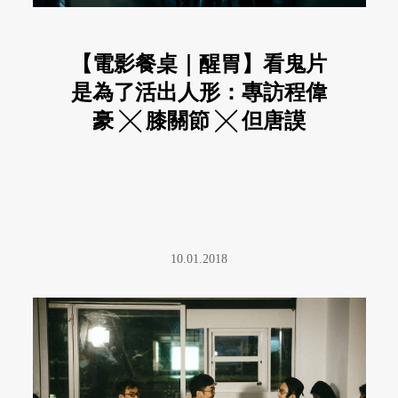
【電影餐桌｜醒胃】看鬼片
是為了活出人形：專訪程偉
豪 ╳ 膝關節 ╳ 但唐謨
10.01.2018