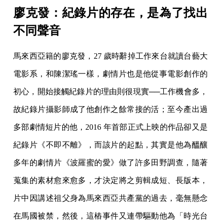
廖克發：紀錄片的存在，是為了找出
不同聲音
馬來西亞籍的廖克發，27 歲時辭掉工作來台就讀台藝大
電影系，和陳潔瑤一樣，劇情片也是他從事電影創作的
初心，開始接觸紀錄片的理由則很現實──工作機會多，
故紀錄片攝影師成了他創作之餘常接的活；至今產出過
多部劇情短片的他，2016 年首部正式上映的作品卻又是
紀錄片《不即不離》，而該片的起點，其實是他為醞釀
多年的劇情片《波羅蜜的愛》做了許多田野調查，隨著
蒐集的素材愈來愈多，才決定將之剪輯成短、長版本，
片中因講述祖父身為馬來西亞共產黨的過去，毫無懸念
在馬國被禁，然後，這樁事件又連帶驅動他為「時光台