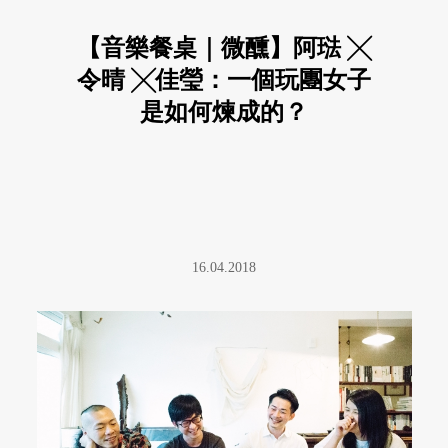
【音樂餐桌｜微醺】阿琺 ╳
令晴 ╳佳瑩：一個玩團女子
是如何煉成的？
16.04.2018