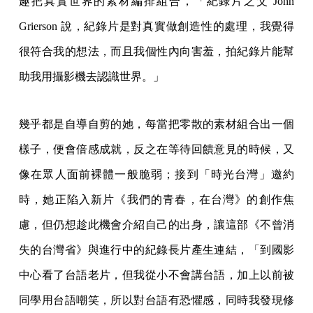
趣把真實世界的素材編排組合，「紀錄片之父 John
Grierson 說，紀錄片是對真實做創造性的處理，我覺得
很符合我的想法，而且我個性內向害羞，拍紀錄片能幫
助我用攝影機去認識世界。」
幾乎都是自導自剪的她，每當把零散的素材組合出一個
樣子，便會倍感成就，反之在等待回饋意見的時候，又
像在眾人面前裸體一般脆弱；接到「時光台灣」邀約
時，她正陷入新片《我們的青春，在台灣》的創作焦
慮，但仍想趁此機會介紹自己的出身，讓這部《不曾消
失的台灣省》與進行中的紀錄長片產生連結，「到國影
中心看了台語老片，但我從小不會講台語，加上以前被
同學用台語嘲笑，所以對台語有恐懼感，同時我發現修