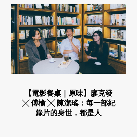
【電影餐桌｜原味】廖克發
╳ 傅榆 ╳ 陳潔瑤：每一部紀
錄片的身世，都是人