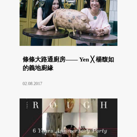
條條大路通廚房—— Yen ╳ 楊馥如
的義地廚緣
02.08.2017