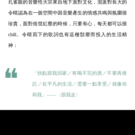
孔雀眼的音樂性大宗來自地下派對文化，混派對長大的
令晴認為在一個空間中因音樂產生的情感共鳴與氛圍很
珍貴，面對俗世紅塵的時候，只要有心，每天都可以很
chill。令晴寫下的歌詞也有這種頹靡而投入的生活精
神：
「快點跟我回家／有喝不完的酒／不要再推
託／在平凡的生活／需要一點享受／就像你
和我」——〈跟我走〉