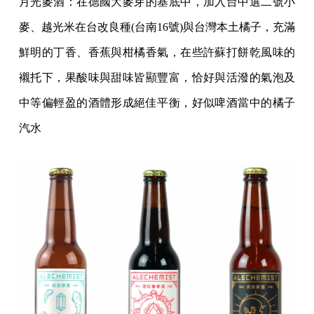
月光麥酒：在德國⼤⿆芽的基底中，加入台中選二號小
麥、越光米在台改良種(台南16號)與台灣本⼟橘子，充滿
鮮明的丁香、香蕉與柑橘香氣，在些許蘇打餅乾風味的
襯托下，果酸味與甜味皆顯豐富，恰好與活潑的氣泡及
中等偏輕盈的酒體形成絕佳平衡，好似啤酒當中的橘子
汽水