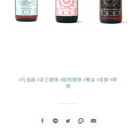
#孔雀眼
#老王樂隊
#顯然樂隊
#餐桌
#音樂
#啤
酒