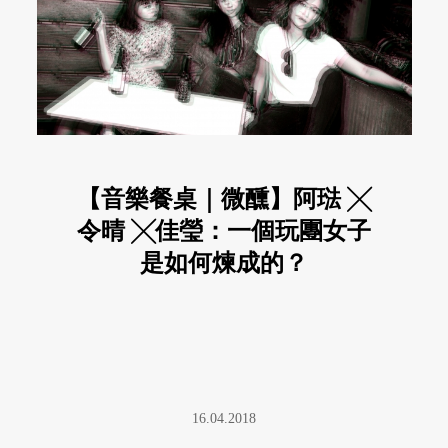
【音樂餐桌｜微醺】阿琺 ╳
令晴 ╳佳瑩：一個玩團女子
是如何煉成的？
16.04.2018