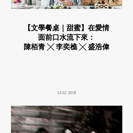
【文學餐桌｜甜蜜】在愛情
面前口水流下來：
陳栢青 ╳ 李奕樵 ╳ 盛浩偉
的男孩系下午茶
14.02.2018