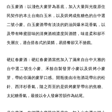
白玉麥酒：以淺色大麥芽為基底，加入大量與光復原住
民契作的本土台南白玉米，以及烘烤成焦糖色的台中選
二號小麥。白玉麥酒帶有淡淡的奶油與爆米花香氣，以
及帶有蜂蜜甜味的清爽酒精濃度與酒體，味道柔和卻不
失層次，適合搭各式的菜餚，易搭餐卻又不搶戲。
硬紅春麥酒：硬紅春⿆酒當然加⼊了滿來自台中大雅的
台中選⼆號⽣⼩麥、禾餘自製發芽小麥以及烘烤小麥
芽，帶給你滿的麥芽口感。開瓶後由冷泡酒花帶出的松
針、西洋杉香氣，隨之而⾄的是烘烤麥芽帶出的焦糖、
太妃糖⾹氣，最後以令⼈發⿇苦韻作為結尾。