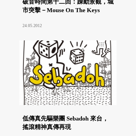
破音時間第十二回：躁動景觀，城
市突擊－Mouse On The Keys
24.05.2012
低傳真先驅樂團 Sebadoh 來台，
搖滾精神真傳再現