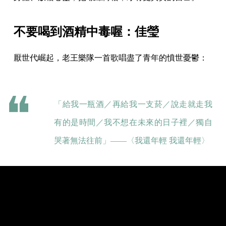
不要喝到酒精中毒喔：佳瑩
厭世代崛起，老王樂隊一首歌唱盡了青年的憤世憂鬱：
「給我一瓶酒／再給我一支菸／說走就走我
有的是時間／我不想在未來的日子裡／獨自
哭著無法往前」——〈我還年輕 我還年輕〉