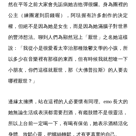
然在平等之前大家會先詬病她吉他彈很爛。身為團裡的
公主（練團遲到罰錢喔），阿琺握有許多創作的決定
權，但絕不是因為她是女生，而是因為她滿腦子對世界
的豐沛想法。聊到人們為顯然冠上「厭世」之名她這樣
說：「我從小是很愛看太宰治那種陰鬱文學的小孩，所
以多少在音樂裡有那樣的東西，但有時候我就想嗆一下
小朋友，你們這樣就厭世，那《大佛普拉斯》的人要去
哪裡厭世？」
邊緣太擁擠，站在這裡的人必要懷有同理。emo 長大的
她無論生活或表演都需要烈酒，有鑑肢體不是很靈活，
所以上台前一定喝一下，有喝有保佑，她表示酒精活化
身體、放鬆心靈，把螺絲轉鬆，才有更真實的自己。