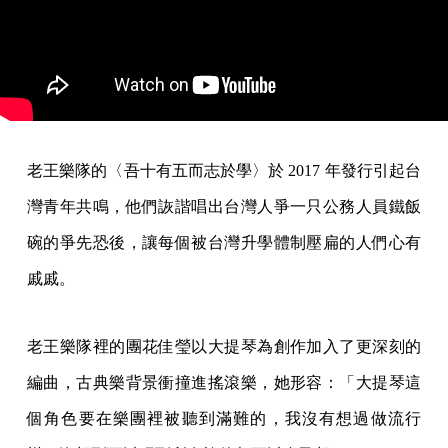
老王樂隊的〈吾十有五而志於學〉於 2017 年發行引起台
灣青年共鳴，他們詼諧唱出台灣人爭一只公務人員鐵飯
碗的爭先恐後，讓每個被台灣升學體制壓扁的人們心有
戚戚。
老王樂隊裡的團花佳瑩以大提琴為創作加入了更深刻的
編曲，古典樂背景衝撞進搖滾樂，她形容：「大提琴這
個角色要在樂團裡被聽到滿難的，我沒有想過做流行