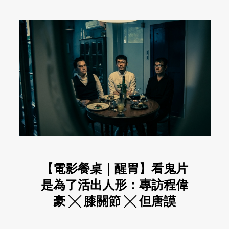
【電影餐桌｜醒胃】看鬼片
是為了活出人形：專訪程偉
豪 ╳ 膝關節 ╳ 但唐謨