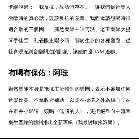
卡繆說過：「我反抗，故我們存在。」讓我們從音樂人
微醺時的真心話，談談反抗的意義。我們邀請想喝時很
適合聽的三個團——顯然樂隊主唱阿琺、老王樂隊大提
琴手佳瑩、孔雀眼主唱令晴，關於生存的各種難題，從
社會現況到音樂關注的對象，讓她們邊 JAM 邊聊。
有喝有保佑：阿琺
顯然樂隊本身是抵抗主流體制的樂團，表示不參加任何
音樂比賽、不拿政府補助，以走在標準之外為核心，站
在市井小民這一頭唱〈低賤的人〉，更拒絕靠向主流音
樂生產線的體制推出全新專輯《我最討厭搖滾樂》。