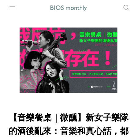
【音樂餐桌｜微醺】新女子樂隊
的酒後亂來：音樂和真心話，都