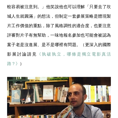
較容易被注意到。」他笑說他也可以理解「只要去了坎
城人生就圓滿」的想法，但制定一套參展策略是體現製
片工作價值的重點，除了風格調性的適合度，也要注意
評審對片子有無幫助，一味地報名參加也可能會被認為
案子老是沒進展、是不是哪裡有問題。（更深入的國際
影展討論請見
《孰破孰立，哪條是獨立電影真活
路？》
）