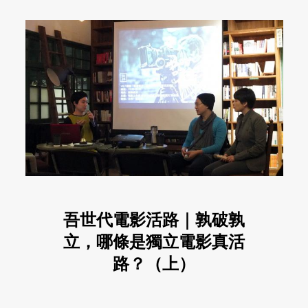
吾世代電影活路｜孰破孰
立，哪條是獨立電影真活
路？（上）