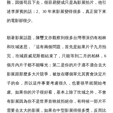
難，因循苟且下去，很容易變成只是為影展拍片，他引
述李屏賓的話：2、30 年來影展變得很多，真正留下來
的電影卻很少。
順著影展話題，陳璽文亦觀察到很多台灣導演仍有柏林
和坎城迷思，「這有兩個問題，首先是如果片子九月拍
完，坎城跟威尼斯都結束了，只能等到二月的柏林，6
個月內片子都不能曝光；第二是你的片子適不適合去大
影展跟那麼多大片競爭，被放在哪個單元其實會決定片
子的命，所以這件事要考慮很久，也要很早就開始考
慮。如果你的片子很好看，基本上除了坎城之外，不會
有影展因為你不是世界首映就拒絕你，有時候一部片不
需要去太大的影展，如果在中型影展得很多獎，反而比