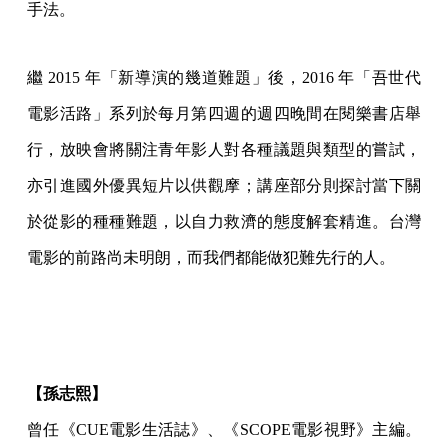
手法。
繼 2015 年「新導演的幾道難題」後，2016 年「吾世代
電影活路」系列於每月第四週的週四晚間在閱樂書店舉
行，放映會將關注青年影人對各種議題與類型的嘗試，
亦引進國外優異短片以供觀摩；講座部分則探討當下關
於從影的種種難題，以自力救濟的態度解套精進。台灣
電影的前路尚未明朗，而我們都能做犯難先行的人。
【孫志熙】
曾任《CUE電影生活誌》、《SCOPE電影視野》主編。