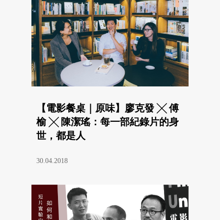
【電影餐桌｜原味】廖克發 ╳ 傅
榆 ╳ 陳潔瑤：每一部紀錄片的身
世，都是人
30.04.2018