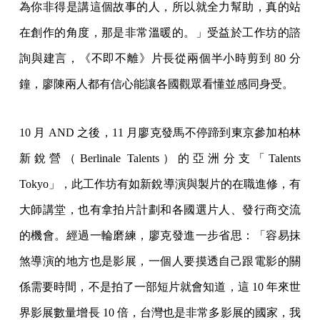
為你非得是講這個故事的人，所以就全力幫助，真的站
在創作的角度，那是非常溫暖的。」受益於工作坊的諮
詢與建言，《不即不離》片長從兩個半小時剪到 80 分
鐘，廖陳兩人都有信心能讓各國觀眾看懂並感同身受。
10 月 AND 之後，11 月廖克發馬不停蹄到東京參加柏林
新銳營（Berlinale Talents）的亞洲分支「Talents
Tokyo」，此工作坊有如新銳導演與製片的在職進修，有
大師講堂，也有拿拍片計劃和各國選片人、發行商交流
的機會。經過一輪磨練，廖克發進一步省思：「容易抹
煞導演的地方也是影展，一個人要摸透自己跟電影的關
係需要時間，不是拍了一部短片就會知道，這 10 年來世
界影展數量增長 10 倍，台灣也是非常多影展的國家，我