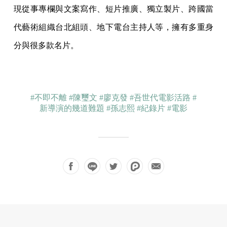
現從事專欄與文案寫作、短片推廣、獨立製片、跨國當
代藝術組織台北組頭、地下電台主持人等，擁有多重身
分與很多款名片。
#不即不離
#陳璽文
#廖克發
#吾世代電影活路
#
新導演的幾道難題
#孫志熙
#紀錄片
#電影