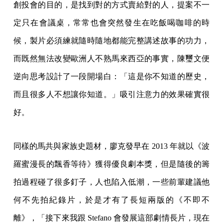
創投會的目的，是找到對的方式賣給對的人，提案不一
定只在會議桌，常常也會突然發生在吃飯喝咖啡的時
候，製片必須練就隨時隨地都能完整講述故事的功力，
而既然無法改變歐洲人不熟馬來西亞的事實，陳璽文便
逆向思考設計了一段開場白：「這是你不知道的歷史，
而且很多人不想讓你知道。」吸引注意力的效果確實很
好。
同樣的馬共與家族史題材，廖克發早在 2013 年就以《波
羅蜜漫長的飄香等待》獲得優良劇本獎，但是隨後的籌
拍過程碰了很多釘子，人也陷入低潮，一些前輩建議他
何不先拍紀錄片，於是才有了長短兩版的《不即不
離》，「接下來我跟 Stefano 會發展這部劇情長片，現在