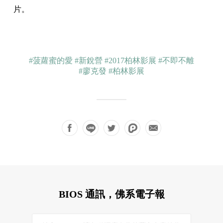
片。
#菠蘿蜜的愛
#新銳營
#2017柏林影展
#不即不離
#廖克發
#柏林影展
BIOS 通訊，佛系電子報