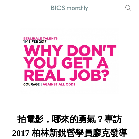
拍電影，哪來的勇氣？專訪
2017 柏林新銳營學員廖克發導