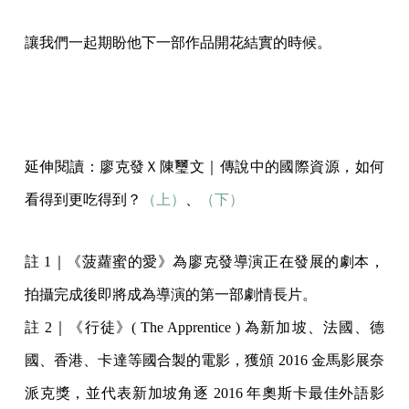
讓我們一起期盼他下一部作品開花結實的時候。
延伸閱讀：廖克發Ｘ陳璽文｜傳說中的國際資源，如何
看得到更吃得到？
（上）
、
（下）
註 1｜《菠蘿蜜的愛》為廖克發導演正在發展的劇本，
拍攝完成後即將成為導演的第一部劇情長片。
註 2｜《行徒》( The Apprentice ) 為新加坡、法國、德
國、香港、卡達等國合製的電影，獲頒 2016 金馬影展奈
派克獎，並代表新加坡角逐 2016 年奧斯卡最佳外語影