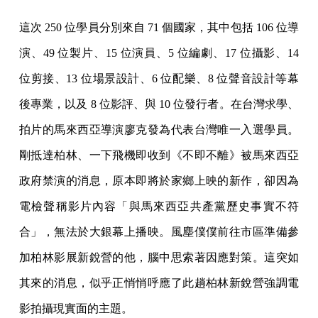
這次 250 位學員分別來自 71 個國家，其中包括 106 位導
演、49 位製片、15 位演員、5 位編劇、17 位攝影、14
位剪接、13 位場景設計、6 位配樂、8 位聲音設計等幕
後專業，以及 8 位影評、與 10 位發行者。在台灣求學、
拍片的馬來西亞導演廖克發為代表台灣唯一入選學員。
剛抵達柏林、一下飛機即收到《不即不離》被馬來西亞
政府禁演的消息，原本即將於家鄉上映的新作，卻因為
電檢聲稱影片內容「與馬來西亞共產黨歷史事實不符
合」，無法於大銀幕上播映。風塵僕僕前往市區準備參
加柏林影展新銳營的他，腦中思索著因應對策。這突如
其來的消息，似乎正悄悄呼應了此趟柏林新銳營強調電
影拍攝現實面的主題。