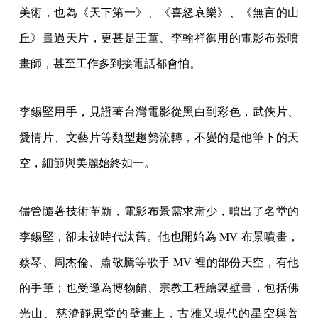
美術，也為《天下第一》、《喜怒哀樂》、《無言的山
丘》畫過天片，更甚是王童、李翰祥御用的電影布景噴
畫師，甚至工作多到接電話都會怕。
李錫堅用手，見證著台灣電影從黑白到彩色，武俠片、
愛情片、文藝片等類型趨勢流轉，不變的是他筆下的天
空，細節與美麗始終如一。
儘管隨著技術革新，電影布景需求漸少，噴出了名堂的
李錫堅，卻未被時代汰舊。他也開始為 MV 布景噴畫，
蔡琴、周杰倫、蕭敬騰等歌手 MV 裡的部份天空，有他
的手筆；也受邀為博物館、宗教工程繪製壁畫，包括佛
光山、慈濟靜思堂的壁畫上，古雅又現代的星空與菩