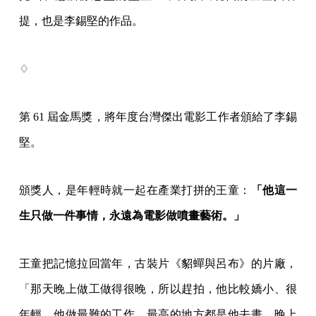
提，也是李錫堅的作品。
♢
第 61 屆金馬獎，​​將年度台灣傑出電影工作者頒給了李錫
堅。
頒獎人，是年輕時就一起在產業打拼的王童：
「他這一
生只做一件事情，永遠為電影做噴畫藝術。」
王童把記憶拉回當年，古裝片《貂蟬與呂布》的片廠，
「那天晚上做工做得很晚，所以趕拍，他比較嬌小、很
年輕。他做最難的工作，最高的地方都是他去畫。晚上