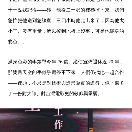
十一點我記得——碰！他從二十呎的樓梯掉下來。我們
急忙把他送到急診室，三四小時他走出來了，因為他太
小了、沒有重量，所以掉到地板上沒事，可是他滿身的
彩色。」
滿身色彩的李錫堅今年 76 歲。縱使宣佈退休近 20 年，
那雙畫天空的手似乎還停不下來，人們仍找他一起合作
——裡頭，不只是對技術與造景寫實的追尋，似乎還多
了一份對大師、對台灣電影史的敬仰與承襲。