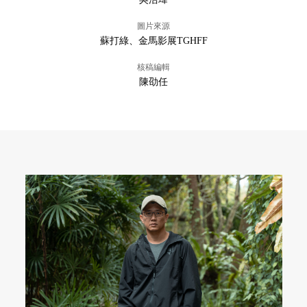
圖片來源
蘇打綠、金馬影展TGHFF
核稿編輯
陳劭任