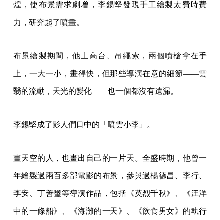
煌，使布景需求劇增，李錫堅發現手工繪製太費時費
力，研究起了噴畫。
布景繪製期間，他上高台、吊繩索，兩個噴槍拿在手
上，一大一小，畫得快，但那些導演在意的細節——雲
翳的流動，天光的變化——也一個都沒有遺漏。
李錫堅成了影人們口中的「噴雲小李」。
畫天空的人，也畫出自己的一片天。全盛時期，他曾一
年繪製過兩百多部電影的布景，參與過楊德昌、李行、
李安、丁善璽等導演作品，包括《英烈千秋》、《汪洋
中的一條船》、《海灘的一天》、《飲食男女》的執行