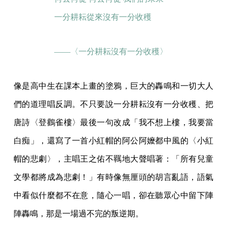
一分耕耘從來沒有一分收穫
——〈一分耕耘沒有一分收穫〉
像是高中生在課本上畫的塗鴉，巨大的轟鳴和一切大人
們的道理唱反調。不只要說一分耕耘沒有一分收穫、把
唐詩〈登鸛雀樓〉最後一句改成「我不想上樓，我要當
白痴」，還寫了一首小紅帽的阿公阿嬤都中風的〈小紅
帽的悲劇〉，主唱王之佑不羈地大聲唱著：「所有兒童
文學都將成為悲劇！」有時像無厘頭的胡言亂語，語氣
中看似什麼都不在意，隨心一唱，卻在聽眾心中留下陣
陣轟鳴，那是一場過不完的叛逆期。