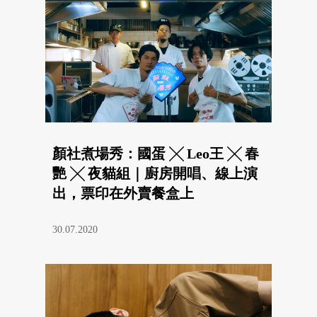
顏社煮場秀：國蛋 ╳ Leo王 ╳ 春
艷 ╳ 夜貓組｜廚房開唱、線上演
出，票印在外賣餐盒上
30.07.2020