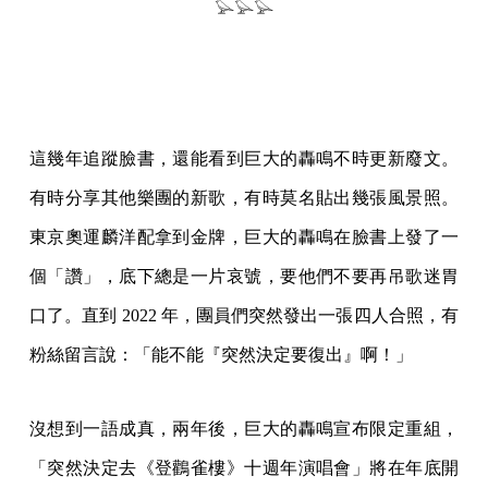
𓅪𓅪𓅪
這幾年追蹤臉書，還能看到巨大的轟鳴不時更新廢文。
有時分享其他樂團的新歌，有時莫名貼出幾張風景照。
東京奧運麟洋配拿到金牌，巨大的轟鳴在臉書上發了一
個「讚」，底下總是一片哀號，要他們不要再吊歌迷胃
口了。直到 2022 年，團員們突然發出一張四人合照，有
粉絲留言說：「能不能『突然決定要復出』啊！」
沒想到一語成真，兩年後，巨大的轟鳴宣布限定重組，
「突然決定去《登鸛雀樓》十週年演唱會」將在年底開