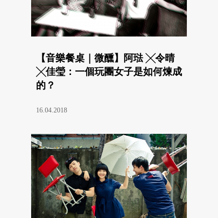
【音樂餐桌｜微醺】阿琺 ╳令晴
╳佳瑩：一個玩團女子是如何煉成
的？
16.04.2018