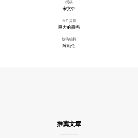
撰稿
宋文郁
照片提供
巨大的轟鳴
核稿編輯
陳劭任
推薦文章