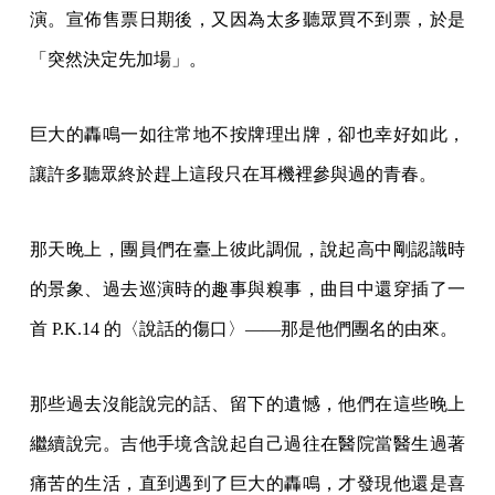
演。宣佈售票日期後，又因為太多聽眾買不到票，於是
「突然決定先加場」。
巨大的轟鳴一如往常地不按牌理出牌，卻也幸好如此，
讓許多聽眾終於趕上這段只在耳機裡參與過的青春。
那天晚上，團員們在臺上彼此調侃，說起高中剛認識時
的景象、過去巡演時的趣事與糗事，曲目中還穿插了一
首 P.K.14 的〈說話的傷口〉——那是他們團名的由來。
那些過去沒能說完的話、留下的遺憾，他們在這些晚上
繼續說完。吉他手境含說起自己過往在醫院當醫生過著
痛苦的生活，直到遇到了巨大的轟鳴，才發現他還是喜