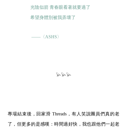
光陰似箭 青春眼看著就要過了
希望身體別被我弄壞了
——〈ASHS〉
𓅪𓅪𓅪
專場結束後，回家滑 Threads，有人笑說團員們真的老
了，但更多的是感嘆：時間過好快，我也跟他們一起老