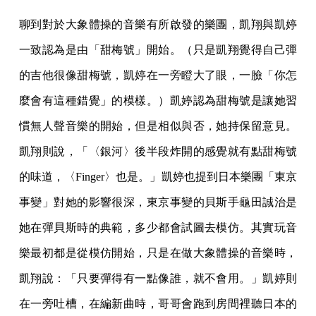
聊到對於大象體操的音樂有所啟發的樂團，凱翔與凱婷
一致認為是由「甜梅號」開始。（只是凱翔覺得自己彈
的吉他很像甜梅號，凱婷在一旁瞪大了眼，一臉「你怎
麼會有這種錯覺」的模樣。）凱婷認為甜梅號是讓她習
慣無人聲音樂的開始，但是相似與否，她持保留意見。
凱翔則說，「〈銀河〉後半段炸開的感覺就有點甜梅號
的味道，〈Finger〉也是。」凱婷也提到日本樂團「東京
事變」對她的影響很深，東京事變的貝斯手龜田誠治是
她在彈貝斯時的典範，多少都會試圖去模仿。其實玩音
樂最初都是從模仿開始，只是在做大象體操的音樂時，
凱翔說：「只要彈得有一點像誰，就不會用。」凱婷則
在一旁吐槽，在編新曲時，哥哥會跑到房間裡聽日本的