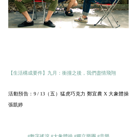
【生活構成要件】九月：衝撞之後，我們盡情飛翔
活動預告：9 / 13（五）猛虎巧克力 鄭宜農 X 大象體操
張凱婷
#數字搖滾
#大象體操
#獨立樂團
#音樂