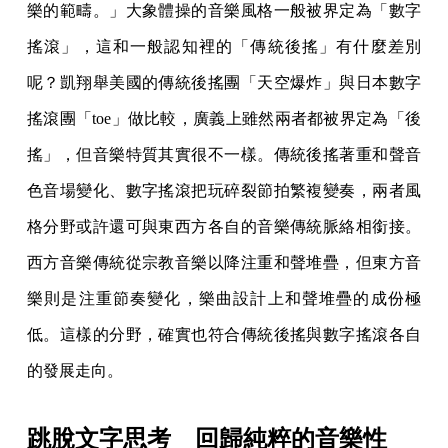
樂的範疇。」大象體操的音樂風格一般被界定為「數字
搖滾」，這和一般認知裡的「傳統後搖」有什麼差別
呢？凱翔舉美國的傳統後搖團「天空爆炸」與日本數字
搖滾團「toe」做比較，廣義上雖然兩者都被界定為「後
搖」，但音樂特質其實很不一樣。傳統後搖著重和聲音
色音場變化、數字搖滾把玩碎裂節拍繁複變奏，兩者風
格分野或許還可與東西方各自的音樂傳統脈絡相銜接。
西方音樂傳統從宗教音樂以降注重和聲堆疊，但東方音
樂則是注重節奏變化，樂曲設計上和聲堆疊的成份極
低。這樣的分野，確實也符合傳統後搖與數字搖滾各自
的發展走向。
跳脫文字思考 回歸純粹的音樂性