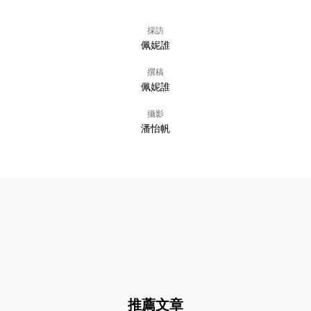
採訪
佩妮誰
撰稿
佩妮誰
攝影
潘怡帆
推薦文章