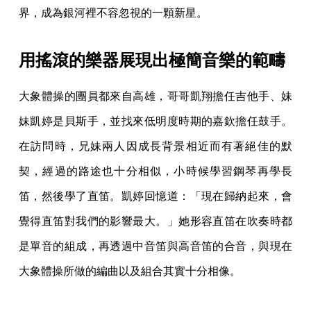
界，成為銀河裡不容忽視的一顆新星。
用搖滾的樂器展現出極簡音樂的範疇
大象體操的團員都來自高雄，哥哥凱翔擔任吉他手、妹
妹凱婷是貝斯手，並找來低明度時期的嘉欽擔任鼓手。
在訪問時，兄妹兩人因成長背景相近而有著絕佳的默
契，經過的路途也十分相似，小時候學習鋼琴再學長
笛，然後學了直笛。凱婷回憶道：「現在歸納起來，會
覺得直笛對我們的影響最大。」她形容直笛在吹奏時都
是單音的組成，再透過中音笛與高音笛的合音，與現在
大象體操所做的編曲以及組合其實十分相像。