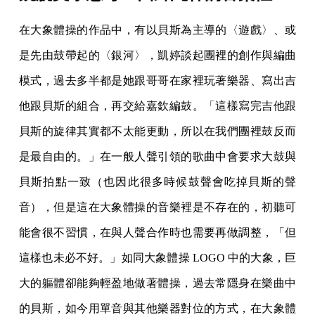
在大象體操的作品中，有以貝斯為主導的〈遊戲〉、或
是先由鼓帶起的〈銀河〉，凱婷談起團裡的創作與編曲
模式，過去多半都是她跟哥哥在家裡玩著樂器、寫出吉
他跟貝斯的組合，再交給嘉欽編鼓。「這樣寫完吉他跟
貝斯的旋律其實都不太能更動，所以在我們團裡鼓反而
是最自由的。」在一般人聲引領的歌曲中會要求大鼓與
貝斯拍點一致（也因此很多時候鼓聲會吃掉貝斯的聲
音），但是這在大象體操的音樂裡是不存在的，初聽可
能會很不習慣，在與人聲合作時也需要再做調整，「但
這樣也未必不好。」如同大象體操 LOGO 中的大象，巨
大的軀體卻能夠輕盈地做著體操，過去常隱身在樂曲中
的貝斯，如今用單音與其他樂器對位的方式，在大象體