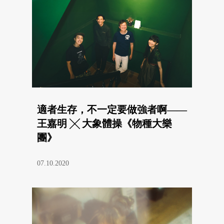
適者生存，不一定要做強者啊——
王嘉明 ╳ 大象體操《物種大樂
團》
07.10.2020