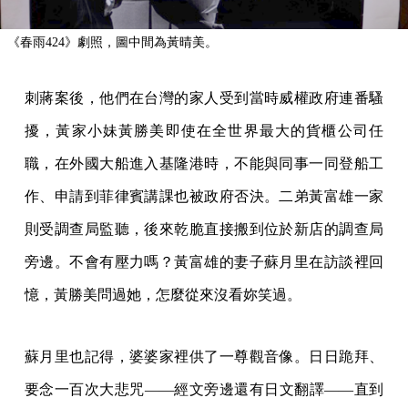
《春雨424》劇照，圖中間為黃晴美。
刺蔣案後，他們在台灣的家人受到當時威權政府連番騷
擾，黃家小妹黃勝美即使在全世界最大的貨櫃公司任
職，在外國大船進入基隆港時，不能與同事一同登船工
作、申請到菲律賓講課也被政府否決。二弟黃富雄一家
則受調查局監聽，後來乾脆直接搬到位於新店的調查局
旁邊。不會有壓力嗎？黃富雄的妻子蘇月里在訪談裡回
憶，黃勝美問過她，怎麼從來沒看妳笑過。
蘇月里也記得，婆婆家裡供了一尊觀音像。日日跪拜、
要念一百次大悲咒——經文旁邊還有日文翻譯——直到