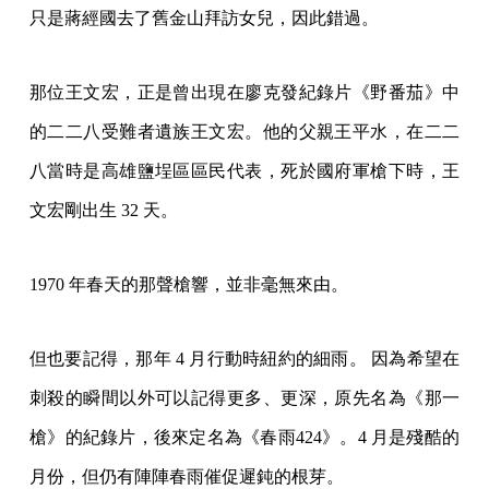
只是蔣經國去了舊金山拜訪女兒，因此錯過。
那位王文宏，正是曾出現在廖克發紀錄片《野番茄》中
的二二八受難者遺族王文宏。他的父親王平水，在二二
八當時是高雄鹽埕區區民代表，死於國府軍槍下時，王
文宏剛出生 32 天。
1970 年春天的那聲槍響，並非毫無來由。
但也要記得，那年 4 月行動時紐約的細雨。 因為希望在
刺殺的瞬間以外可以記得更多、更深，原先名為《那一
槍》的紀錄片，後來定名為《春雨424》。4 月是殘酷的
月份，但仍有陣陣春雨催促遲鈍的根芽。