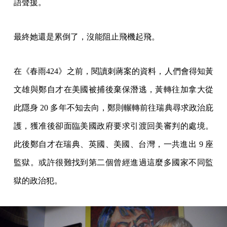
語聲援。
最終她還是累倒了，沒能阻止飛機起飛。
在《春雨424》之前，閱讀刺蔣案的資料，人們會得知黃
文雄與鄭自才在美國被捕後棄保潛逃，黃轉往加拿大從
此隱身 20 多年不知去向，鄭則輾轉前往瑞典尋求政治庇
護，獲准後卻面臨美國政府要求引渡回美審判的處境。
此後鄭自才在瑞典、英國、美國、台灣，一共進出 9 座
監獄。或許很難找到第二個曾經進過這麼多國家不同監
獄的政治犯。