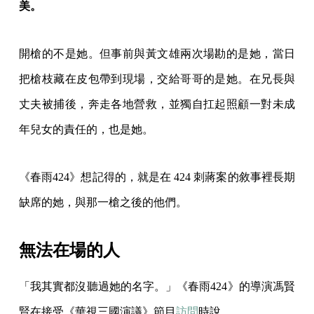
美。
開槍的不是她。但事前與黃文雄兩次場勘的是她，當日
把槍枝藏在皮包帶到現場，交給哥哥的是她。在兄長與
丈夫被捕後，奔走各地營救，並獨自扛起照顧一對未成
年兒女的責任的，也是她。
《春雨424》想記得的，就是在 424 刺蔣案的敘事裡長期
缺席的她，與那一槍之後的他們。
無法在場的人
「我其實都沒聽過她的名字。」《春雨424》的導演馮賢
賢在接受《華視三國演議》節目
訪問
時說。