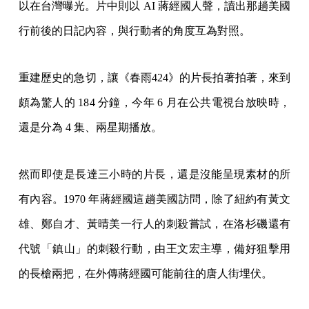
以在台灣曝光。片中則以 AI 蔣經國人聲，讀出那趟美國
行前後的日記內容，與行動者的角度互為對照。
重建歷史的急切，讓《春雨424》的片長拍著拍著，來到
頗為驚人的 184 分鐘，今年 6 月在公共電視台放映時，
還是分為 4 集、兩星期播放。
然而即使是長達三小時的片長，還是沒能呈現素材的所
有內容。1970 年蔣經國這趟美國訪問，除了紐約有黃文
雄、鄭自才、黃晴美一行人的刺殺嘗試，在洛杉磯還有
代號「鎮山」的刺殺行動，由王文宏主導，備好狙擊用
的長槍兩把，在外傳蔣經國可能前往的唐人街埋伏。