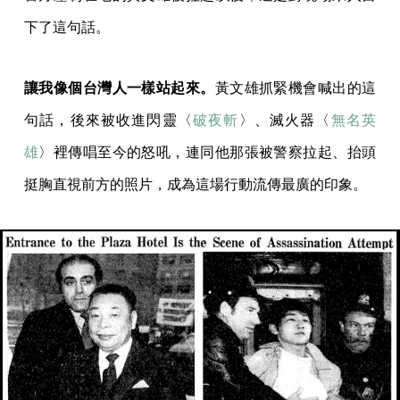
下了這句話。
讓我像個台灣人一樣站起來。
黃文雄抓緊機會喊出的這
句話，後來被收進閃靈〈
破夜斬
〉、滅火器〈
無名英
雄
〉裡傳唱至今的怒吼，連同他那張被警察拉起、抬頭
挺胸直視前方的照片，成為這場行動流傳最廣的印象。