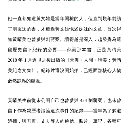
她一直都知道黃文雄是當年開槍的人，但直到幾年前讀
了朋友送的書，才透過黃文雄憶述妹妹的文章，首次得
知黃晴美也曾參與刺蔣案。讀得越是深入，越發覺為這
段歷史留下紀錄的必要——然而那本書，正是黃晴美
2018 年 1 月過世之後出版的《天涯・人間・晴美：黃晴
美紀念文集》。紀錄片還沒開始拍，已經面臨核心人物
必然缺席的處境。
黃晴美生前從未公開自己也曾參與 424 刺蔣案，也未曾
留下作為親歷者談論這次事件的紀錄——當年為了躲避
追捕，與哥哥、丈夫等人的通信、照片、筆記，各種可