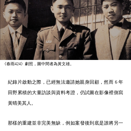
《春雨424》劇照，圖中間者為黃文雄。
紀錄片啟動之際，已經無法邀請她親身回顧，然而 6 年
田野累積的大量訪談與資料考證，仍試圖在影像裡側寫
黃晴美其人。
那樣的重建並非完美無缺，例如案發後到底是誰將另一