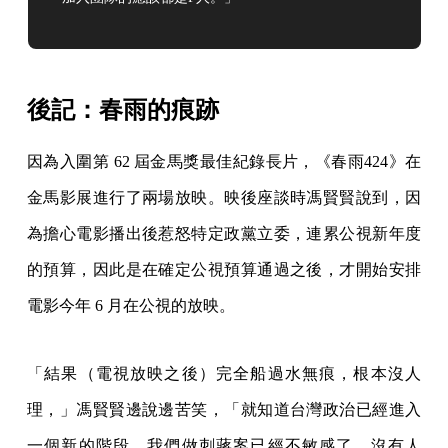
後記：春雨的痕跡
因為入圍第 62 屆金馬獎最佳紀錄長片，《春雨424》在
金馬影展進行了兩場放映。映後座談時馮賢賢說到，因
為擔心電影播出後惹怒特定政黨立委，連累公視新年度
的預算，因此是在確定公視預算通過之後，才開始安排
電影今年 6 月在公視的放映。
「結果（電視放映之後）完全船過水無痕，根本沒人
理，」馮賢賢邊說邊苦笑，「就知道台灣政治已經進入
一個新的階段。我們做刺蔣案已經不敏感了，沒有人