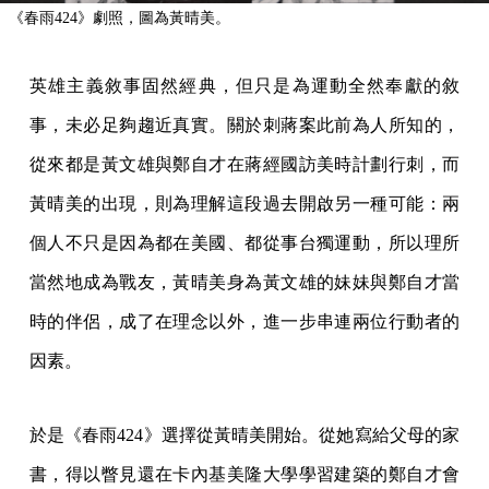
《春雨424》劇照，圖為黃晴美。
英雄主義敘事固然經典，但只是為運動全然奉獻的敘
事，未必足夠趨近真實。關於刺蔣案此前為人所知的，
從來都是黃文雄與鄭自才在蔣經國訪美時計劃行刺，而
黃晴美的出現，則為理解這段過去開啟另一種可能：兩
個人不只是因為都在美國、都從事台獨運動，所以理所
當然地成為戰友，黃晴美身為黃文雄的妹妹與鄭自才當
時的伴侶，成了在理念以外，進一步串連兩位行動者的
因素。
於是《春雨424》選擇從黃晴美開始。從她寫給父母的家
書，得以瞥見還在卡內基美隆大學學習建築的鄭自才會