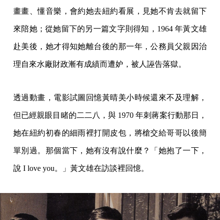
畫畫、懂音樂，會約她去紐約看展，見她不肯去就留下
來陪她；從她留下的另一篇文字則得知，1964 年黃文雄
赴美後，她才得知她離台後的那一年，公務員父親因治
理自來水廠財政漸有成績而遭妒，被人誣告落獄。
透過動畫，電影試圖回憶黃晴美小時候還來不及理解，
但已經親眼目睹的二二八，與 1970 年刺蔣案行動那日，
她在紐約初春的細雨裡打開皮包，將槍交給哥哥以後簡
單別過。那個當下，她有沒有說什麼？「她抱了一下，
說 I love you。」黃文雄在訪談裡回憶。