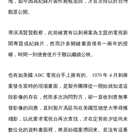
地，如今因為紀錄片製作爬梳追回，才首次得以對台灣
觀眾公開。
導演馮賢賢觀察，此前確實有以刺蔣案為主題的電視新
聞專題或紀錄片，然而許多關鍵畫面僅有一兩年的授
權，時間一到便會使片子難以繼續公映。
也有如美國 ABC 電視台手上握有的、 1970 年 4 月刺蔣
案發生當時的現場畫面，是製作團隊從一開始就知道這
段影像的存在，然而多次詢問對方，卻一直收到查無事
發影像的回應，直到製片馮廷筠在美國范德堡大學尋獲
殘影，以此要求電視台再次查找，才在定剪前夕從尚未
數位化的資料畫面裡，將原始檔案撈回來。若沒有這番