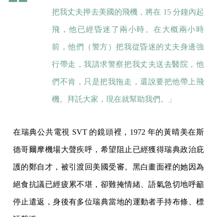
把我丈夫押去美國的飛機，將在 15 分鐘內起
飛，他已經昏迷了兩小時。在大概兩小時
前，他們（警方）把我從昏迷的丈夫身邊強
行帶走，我請求警察把我丈夫送去醫院，他
們不肯，只是把我拖走，還說要把他帶上飛
機。拜託大家，現在就幫助我們。」
在瑞典公共電視 SVT 的鏡頭裡，1972 年的黃晴美在斯
德哥爾摩機場大聲疾呼，希望阻止已經獲得瑞典政治庇
護的鄭自才，被引渡回美國受審。黑白畫面裡的她因為
絕食抗議已經疲累不堪，卻難掩情緒、語氣急切地呼籲
停止遣返，身後有多位瑞典當地的運動者手持布條、標