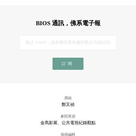
BIOS 通訊，佛系電子報
訂閱
撰稿
鄭又禎
劇照來源
金馬影展、公共電視紀錄觀點
核稿編輯