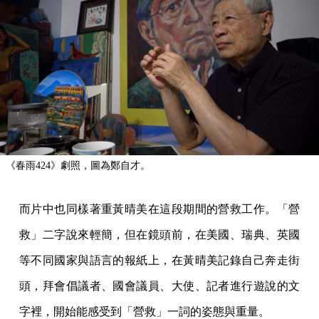
《春雨424》劇照，圖為鄭自才。
而片中也同樣著重黃晴美在這段期間的營救工作。「營
救」二字說來輕簡，但在鏡頭前，在美國、瑞典、英國
等不同國家與語言的報紙上，在黃晴美記錄自己奔走街
頭，拜會倡議者、國會議員、大使、記者進行遊說的文
字裡，開始能感受到「營救」一詞的姿態與重量。